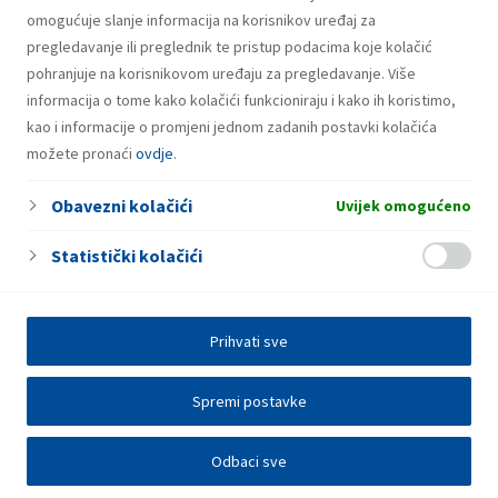
omogućuje slanje informacija na korisnikov uređaj za
1
2
3
4
…
30
pregledavanje ili preglednik te pristup podacima koje kolačić
pohranjuje na korisnikovom uređaju za pregledavanje. Više
informacija o tome kako kolačići funkcioniraju i kako ih koristimo,
kao i informacije o promjeni jednom zadanih postavki kolačića
možete pronaći
ovdje
.
Obavezni kolačići
Uvijek omogućeno
Statistički kolačići
Prihvati sve
Spremi postavke
Odbaci sve