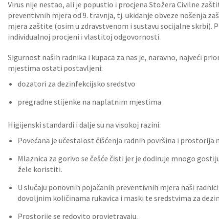
Virus nije nestao, ali je popustio i procjena Stožera Civilne zašt
preventivnih mjera od 9. travnja, tj. ukidanje obveze nošenja za
mjera zaštite (osim u zdravstvenom i sustavu socijalne skrbi). 
individualnoj procjeni i vlastitoj odgovornosti.
Sigurnost naših radnika i kupaca za nas je, naravno, najveći pr
mjestima ostati postavljeni:
dozatori za dezinfekcijsko sredstvo
pregradne stijenke na naplatnim mjestima
Higijenski standardi i dalje su na visokoj razini:
Povećana je učestalost čišćenja radnih površina i prostorij
Mlaznica za gorivo se češće čisti jer je dodiruje mnogo gostij
žele koristiti.
U slučaju ponovnih pojačanih preventivnih mjera naši radnic
dovoljnim količinama rukavica i maski te sredstvima za dezin
Prostorije se redovito provjetravaju.