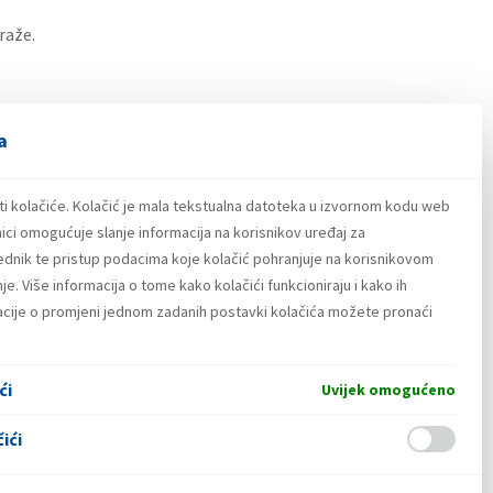
raže.
ukladno radnom vremenu pojedinog
a
 proizvode iz ponude. Više informacija o
mjesta.
ti kolačiće. Kolačić je mala tekstualna datoteka u izvornom kodu web
o – dostava odabranih proizvoda dostupna je
u
ici omogućuje slanje informacija na korisnikov uređaj za
sijeku, Puli, Rijeci, Sisku, Slavonskom
lednik te pristup podacima koje kolačić pohranjuje na korisnikovom
e. Više informacija o tome kako kolačići funkcioniraju i kako ih
macije o promjeni jednom zadanih postavki kolačića možete pronaći
ći
Uvijek omogućeno
ići