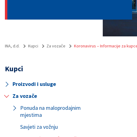
INA, d.d.
Kupci
Za vozače
Koronavirus – Informacije za kupc
Kupci
Proizvodi i usluge
Za vozače
Ponuda na maloprodajnim
mjestima
Savjeti za vožnju