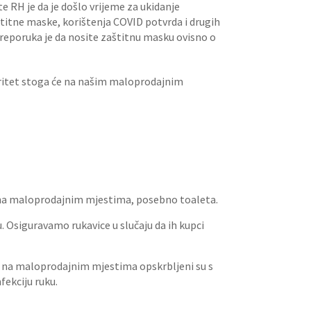
ite RH je da je došlo vrijeme za ukidanje
štitne maske, korištenja COVID potvrda i drugih
Preporuka je da nosite zaštitnu masku ovisno o
ioritet stoga će na našim maloprodajnim
a na maloprodajnim mjestima, posebno toaleta.
u. Osiguravamo rukavice u slučaju da ih kupci
i na maloprodajnim mjestima opskrbljeni su s
fekciju ruku.