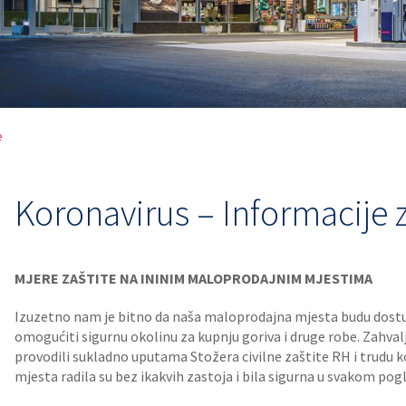
e
Koronavirus – Informacije 
MJERE ZAŠTITE NA ININIM MALOPRODAJNIM MJESTIMA
Izuzetno nam je bitno da naša maloprodajna mjesta budu dostu
omogućiti sigurnu okolinu za kupnju goriva i druge robe. Zahv
provodili sukladno uputama Stožera civilne zaštite RH i trudu ko
mjesta radila su bez ikakvih zastoja i bila sigurna u svakom pog