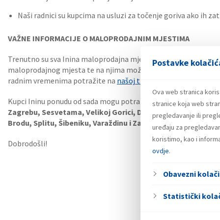
Naši radnici su kupcima na usluzi za točenje goriva ako ih zat
VAŽNE INFORMACIJE O MALOPRODAJNIM MJESTIMA
Trenutno su sva Inina maloprodajna mjesta otvorena i rade s
Postavke kolačić
maloprodajnog mjesta te na njima možete kupiti gorivo i ostale
radnim vremenima potražite na
našoj tražilici maloprodajnih 
Ova web stranica koris
Kupci Ininu ponudu od sada mogu potražiti i na aplikaciji Glov
stranice koja web stran
Zagrebu, Sesvetama, Velikoj Gorici,
Dubrovniku, Karlovcu, O
pregledavanje ili preg
Brodu, Splitu, Šibeniku, Varaždinu i Zadru.
uređaju za pregledavanj
koristimo, kao i infor
Dobrodošli!
ovdje
.
Obavezni kolači
Statistički kolač