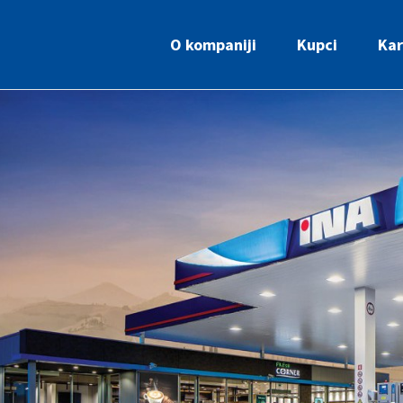
O kompaniji
Kupci
Kar