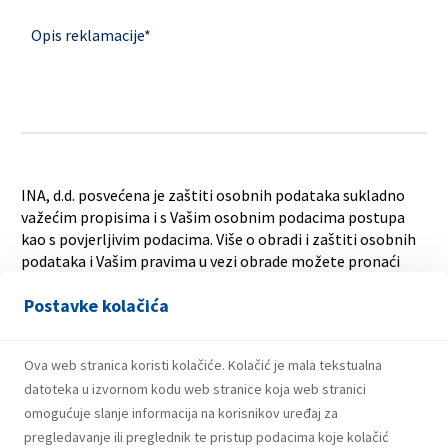
Opis reklamacije
*
INA, d.d. posvećena je zaštiti osobnih podataka sukladno
važećim propisima i s Vašim osobnim podacima postupa
kao s povjerljivim podacima. Više o obradi i zaštiti osobnih
podataka i Vašim pravima u vezi obrade možete pronaći
ovdje
. Za sve dodatne upite vezano uz zaštitu osobnih
Postavke kolačića
podataka obratite nam se na
szop@ina.hr
protected by reCAPTCHA
Privacy
Terms
Ova web stranica koristi kolačiće. Kolačić je mala tekstualna
datoteka u izvornom kodu web stranice koja web stranici
omogućuje slanje informacija na korisnikov uređaj za
pregledavanje ili preglednik te pristup podacima koje kolačić