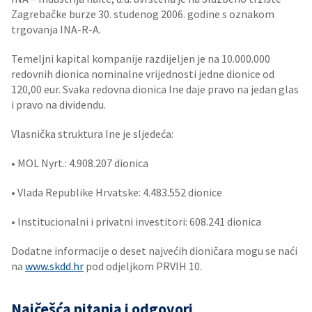
Zagrebačke burze 30. studenog 2006. godine s oznakom
trgovanja INA-R-A.
Temeljni kapital kompanije razdijeljen je na 10.000.000
redovnih dionica nominalne vrijednosti jedne dionice od
120,00 eur. Svaka redovna dionica Ine daje pravo na jedan glas
i pravo na dividendu.
Vlasnička struktura Ine je sljedeća:
• MOL Nyrt.: 4.908.207 dionica
• Vlada Republike Hrvatske: 4.483.552 dionice
• Institucionalni i privatni investitori: 608.241 dionica
Dodatne informacije o deset najvećih dioničara mogu se naći
na
www.skdd.hr
pod odjeljkom PRVIH 10.
Najčešća pitanja i odgovori