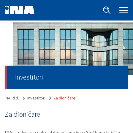
Investitori
INA, d.d.
Investitori
Za dioničare
Za dioničare
INA – Industrija nafte, d.d. uvrštena je na Službeno tržište