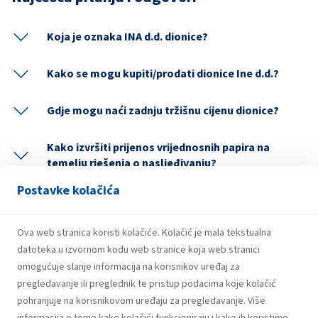
Koja je oznaka INA d.d. dionice?
Kako se mogu kupiti/prodati dionice Ine d.d.?
Gdje mogu naći zadnju tržišnu cijenu dionice?
Kako izvršiti prijenos vrijednosnih papira na
temelju rješenja o nasljeđivanju?
Postavke kolačića
Kontakt za investitore
Ova web stranica koristi kolačiće. Kolačić je mala tekstualna
Tel: +385 1 459 2718
datoteka u izvornom kodu web stranice koja web stranici
omogućuje slanje informacija na korisnikov uređaj za
E-mail: investitori@ina.hr
pregledavanje ili preglednik te pristup podacima koje kolačić
pohranjuje na korisnikovom uređaju za pregledavanje. Više
informacija o tome kako kolačići funkcioniraju i kako ih koristimo,