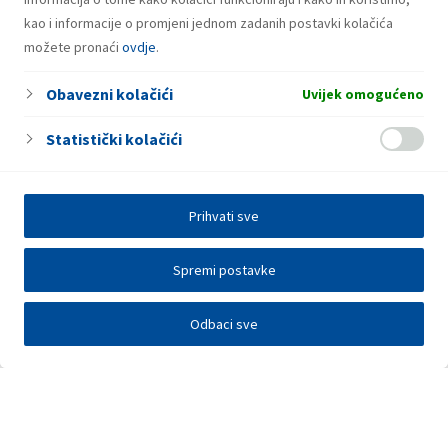
kao i informacije o promjeni jednom zadanih postavki kolačića
možete pronaći
ovdje
.
Obavezni kolačići
Uvijek omogućeno
Statistički kolačići
Prihvati sve
Spremi postavke
Odbaci sve
Investitori
Javna nadmetanja