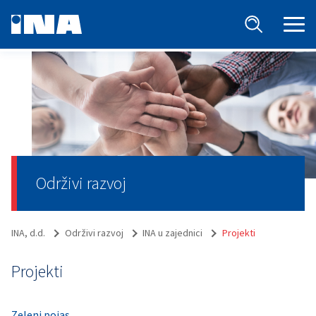
Održivi razvoj
INA, d.d.
Održivi razvoj
INA u zajednici
Projekti
Projekti
Zeleni pojas