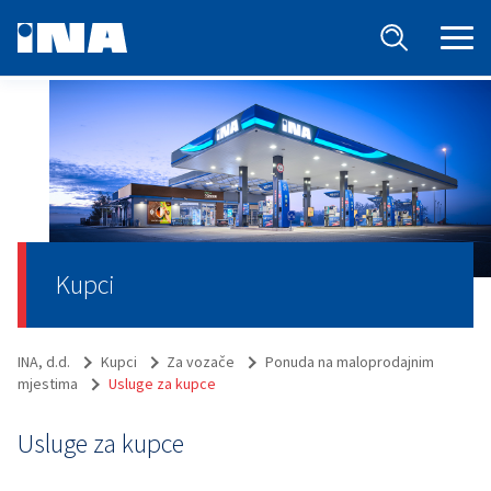
Kupci
INA, d.d.
Kupci
Za vozače
Ponuda na maloprodajnim
mjestima
Usluge za kupce
Usluge za kupce