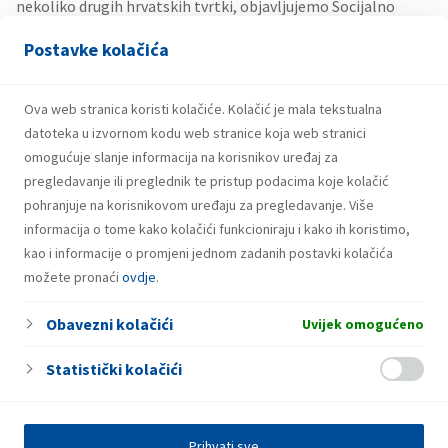
nekoliko drugih hrvatskih tvrtki, objavljujemo Socijalno
izvješće sukladno GRI smjernicama. Od 2007. Inino Izvješće o
Postavke kolačića
održivom razvoju sukladno je G3 GRI metodologiji, čime
je objedinjeno socijalno i izvješćivanje o zaštiti
okoliša.
Izvješće za 2014. godinu po prvi puta je
Ova web stranica koristi kolačiće. Kolačić je mala tekstualna
objedinjeno s financijskim godišnjim izvješćem u
datoteka u izvornom kodu web stranice koja web stranici
Integrirano godišnje izvješće,
što pokazuje važnost
omogućuje slanje informacija na korisnikov uređaj za
održivog razvoja u INA Grupi.
pregledavanje ili preglednik te pristup podacima koje kolačić
pohranjuje na korisnikovom uređaju za pregledavanje. Više
informacija o tome kako kolačići funkcioniraju i kako ih koristimo,
kao i informacije o promjeni jednom zadanih postavki kolačića
možete pronaći
ovdje
.
Obavezni kolačići
Uvijek omogućeno
Statistički kolačići
Prihvati sve