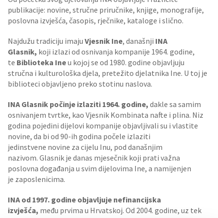
publikacije: novine, stručne priručnike, knjige, monografije,
poslovna izvješća, časopis, rječnike, kataloge i slično.
Najdužu tradiciju imaju
Vjesnik Ine
, današnji
INA
Glasnik,
koji izlazi od osnivanja kompanije 1964. godine,
te
Biblioteka Ine
u kojoj se od 1980. godine objavljuju
stručna i kulturološka djela, pretežito djelatnika Ine. U toj je
biblioteci objavljeno preko stotinu naslova.
INA Glasnik počinje izlaziti 1964. godine,
dakle sa samim
osnivanjem tvrtke, kao Vjesnik Kombinata nafte i plina. Niz
godina pojedini dijelovi kompanije objavljivali su i vlastite
novine, da bi od 90-ih godina počele izlaziti
jedinstvene novine za cijelu Inu, pod današnjim
nazivom. Glasnik je danas mjesečnik koji prati važna
poslovna događanja u svim dijelovima Ine, a namijenjen
je zaposlenicima.
INA od 1997. godine objavljuje nefinancijska
izvješća,
među prvima u Hrvatskoj. Od 2004. godine, uz tek