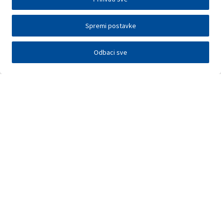
Spremi postavke
Odbaci sve
Investitori
Javna nadmetanja
E-poslovanje
Press centar
Kontakt
•