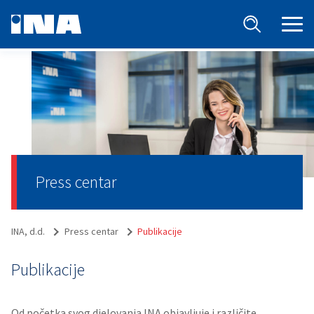
Press centar
INA, d.d.
Press centar
Publikacije
Publikacije
Od početka svog djelovanja INA objavljuje i različite