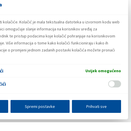
a
ti kolačiće. Kolačić je mala tekstualna datoteka u izvornom kodu web
ici omogućuje slanje informacija na korisnikov uređaj za
lednik te pristup podacima koje kolačić pohranjuje na korisnikovom
e. Više informacija o tome kako kolačići funkcioniraju i kako ih
842 KB
macije o promjeni jednom zadanih postavki kolačića možete pronaći
ći
Uvijek omogućeno
ići
Spremi postavke
Prihvati sve