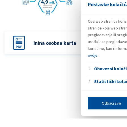
Postavke kolačić
Ova web stranica koris
stranice koja web stran
pregledavanje ili preg
uređaju za pregledavanj
Inina osobna karta
koristimo, kao i infor
ovdje
.
Obavezni kolači
Statistički kolač
Odbaci sve