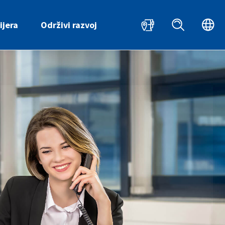
HR
EN
ijera
Održivi razvoj