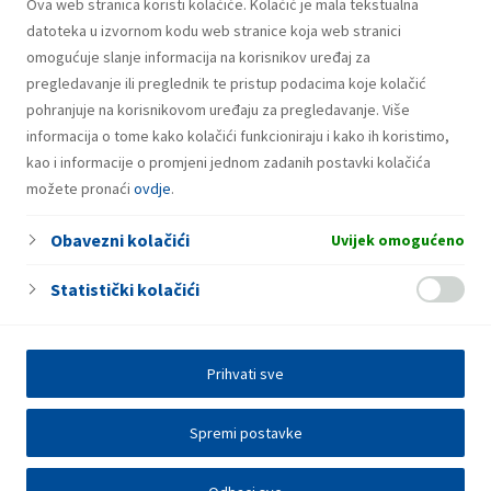
Ova web stranica koristi kolačiće. Kolačić je mala tekstualna
Prethodna
Sljedeća
datoteka u izvornom kodu web stranice koja web stranici
omogućuje slanje informacija na korisnikov uređaj za
1
2
3
…
112
pregledavanje ili preglednik te pristup podacima koje kolačić
pohranjuje na korisnikovom uređaju za pregledavanje. Više
informacija o tome kako kolačići funkcioniraju i kako ih koristimo,
kao i informacije o promjeni jednom zadanih postavki kolačića
možete pronaći
ovdje
.
Obavezni kolačići
Uvijek omogućeno
Statistički kolačići
Prihvati sve
Spremi postavke