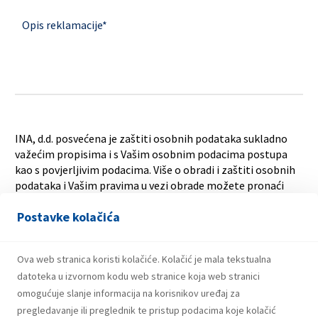
Opis reklamacije
*
INA, d.d. posvećena je zaštiti osobnih podataka sukladno
važećim propisima i s Vašim osobnim podacima postupa
kao s povjerljivim podacima. Više o obradi i zaštiti osobnih
podataka i Vašim pravima u vezi obrade možete pronaći
ovdje
. Za sve dodatne upite vezano uz zaštitu osobnih
Postavke kolačića
podataka obratite nam se na
szop@ina.hr
protected by reCAPTCHA
Privacy
Terms
Ova web stranica koristi kolačiće. Kolačić je mala tekstualna
datoteka u izvornom kodu web stranice koja web stranici
omogućuje slanje informacija na korisnikov uređaj za
pregledavanje ili preglednik te pristup podacima koje kolačić