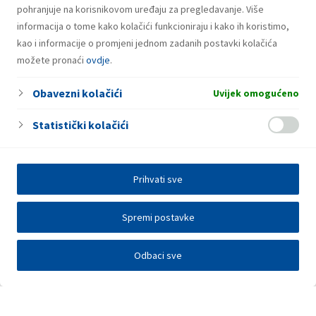
pohranjuje na korisnikovom uređaju za pregledavanje. Više
informacija o tome kako kolačići funkcioniraju i kako ih koristimo,
kao i informacije o promjeni jednom zadanih postavki kolačića
možete pronaći
ovdje
.
Obavezni kolačići
Uvijek omogućeno
Statistički kolačići
Prihvati sve
Spremi postavke
Odbaci sve
Investitori