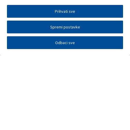
Prihvati sve
Spremi postavke
Odbaci sve
Investitori
Javna nadmetanja
E-poslovanje
Press centar
Kontakt
•