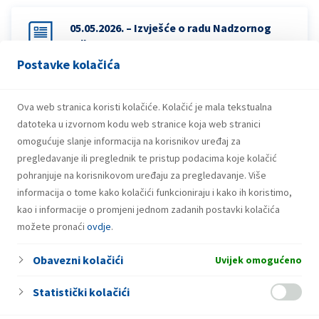
05.05.2026. – Izvješće o radu Nadzornog
odbora 2025
Postavke kolačića
05.05.2026. – 12.06.2026. – Odluka o
Ova web stranica koristi kolačiće. Kolačić je mala tekstualna
odobrenju Izvješća o primicima Uprave i
datoteka u izvornom kodu web stranice koja web stranici
Nadzornog odbora za 2025. godinu
omogućuje slanje informacija na korisnikov uređaj za
pregledavanje ili preglednik te pristup podacima koje kolačić
pohranjuje na korisnikovom uređaju za pregledavanje. Više
informacija o tome kako kolačići funkcioniraju i kako ih koristimo,
kao i informacije o promjeni jednom zadanih postavki kolačića
možete pronaći
ovdje
.
Obavezni kolačići
Uvijek omogućeno
Statistički kolačići