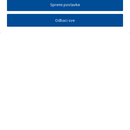
Spremi postavke
Odbaci sve
Investitori
Javna nadmetanja
E-poslovanje
Press centar
Kontakt
•