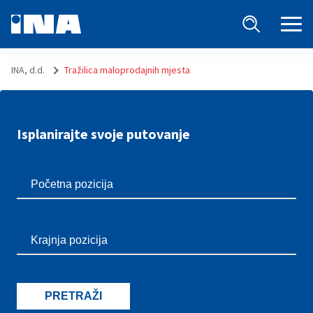
INA, d.d.
Tražilica maloprodajnih mjesta
Isplanirajte svoje putovanje
PRETRAŽI