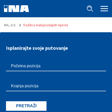
INA, d.d.
Tražilica maloprodajnih mjesta
Isplanirajte svoje putovanje
PRETRAŽI