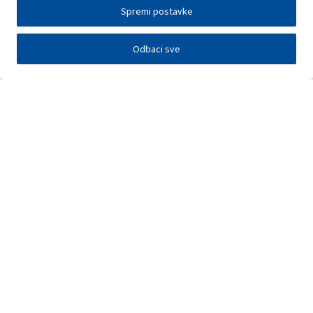
Spremi postavke
Odbaci sve
Investitori
Javna nadmetanja
E-poslovanje
Press centar
Kontakt
•