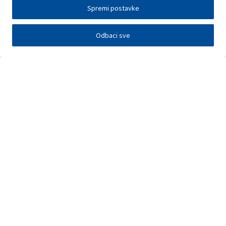
Spremi postavke
Odbaci sve
Investitori
Javna nadmetanja
E-poslovanje
Press centar
Kontakt
•