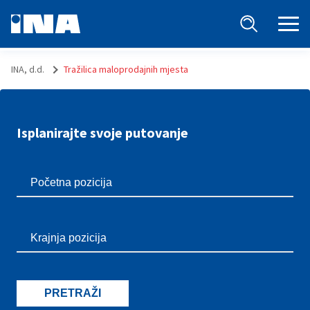
INA, d.d.
Tražilica maloprodajnih mjesta
Isplanirajte svoje putovanje
PRETRAŽI