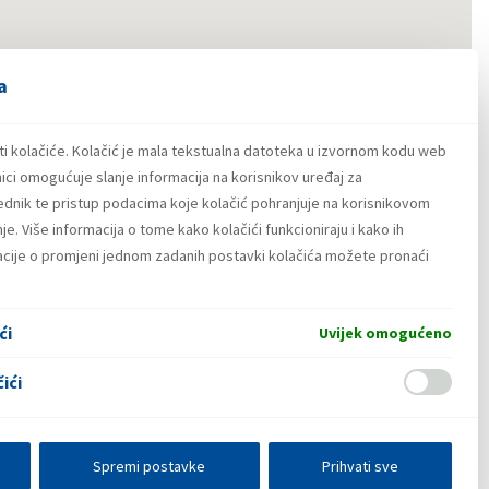
a
ti kolačiće. Kolačić je mala tekstualna datoteka u izvornom kodu web
ici omogućuje slanje informacija na korisnikov uređaj za
lednik te pristup podacima koje kolačić pohranjuje na korisnikovom
e. Više informacija o tome kako kolačići funkcioniraju i kako ih
macije o promjeni jednom zadanih postavki kolačića možete pronaći
ći
Uvijek omogućeno
ići
Spremi postavke
Prihvati sve