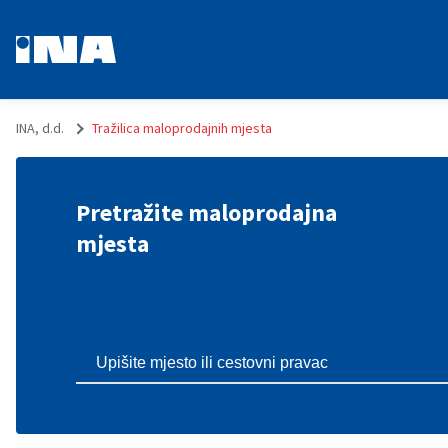
INA, d.d.
Tražilica maloprodajnih mjesta
Pretražite maloprodajna
mjesta