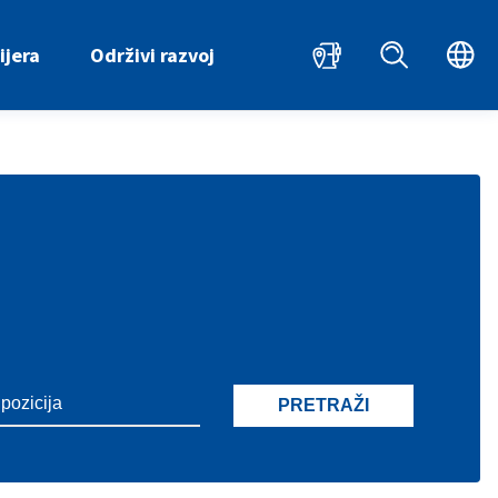
HR
EN
ijera
Održivi razvoj
PRETRAŽI