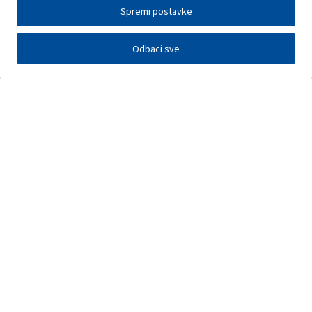
Spremi postavke
Odbaci sve
Investitori
Javna nadmetanja
E-poslovanje
Press centar
Kontakt
•