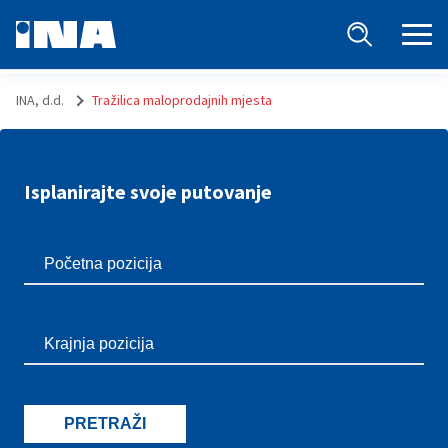
INA, d.d.
Tražilica maloprodajnih mjesta
Isplanirajte svoje putovanje
PRETRAŽI