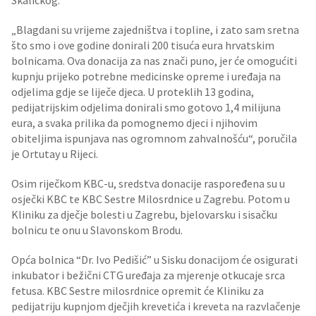
Skalickog.
„Blagdani su vrijeme zajedništva i topline, i zato sam sretna
što smo i ove godine donirali 200 tisuća eura hrvatskim
bolnicama. Ova donacija za nas znači puno, jer će omogućiti
kupnju prijeko potrebne medicinske opreme i uređaja na
odjelima gdje se liječe djeca. U proteklih 13 godina,
pedijatrijskim odjelima donirali smo gotovo 1,4 milijuna
eura, a svaka prilika da pomognemo djeci i njihovim
obiteljima ispunjava nas ogromnom zahvalnošću“, poručila
je Ortutay u Rijeci.
Osim riječkom KBC-u, sredstva donacije raspoređena su u
osječki KBC te KBC Sestre Milosrdnice u Zagrebu. Potom u
Kliniku za dječje bolesti u Zagrebu, bjelovarsku i sisačku
bolnicu te onu u Slavonskom Brodu.
Opća bolnica “Dr. Ivo Pedišić” u Sisku donacijom će osigurati
inkubator i bežični CTG uređaja za mjerenje otkucaje srca
fetusa. KBC Sestre milosrdnice opremit će Kliniku za
pedijatriju kupnjom dječjih krevetića i kreveta na razvlačenje