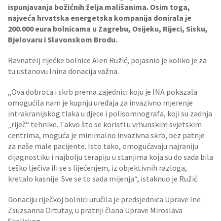
ispunjavanja božićnih želja mališanima. Osim toga,
najveća hrvatska energetska kompanija donirala je
200.000 eura
bolnicama u Zagrebu, Osijeku, Rijeci, Sisku,
Bjelovaru i Slavonskom Brodu.
Ravnatelj riječke bolnice Alen Ružić, pojasnio je koliko je za
tu ustanovu Inina donacija važna.
„Ova dobrota i skrb prema zajednici koju je INA pokazala
omogućila nam je kupnju uređaja za invazivno mjerenje
intrakranijskog tlaka u djece i polisomnografa, koji su zadnja
„riječ“ tehnike. Takvo što se koristi u vrhunskim svjetskim
centrima, moguća je minimalno invazivna skrb, bez patnje
za naše male pacijente. Isto tako, omogućavaju najraniju
dijagnostiku i najbolju terapiju u stanjima koja su do sada bila
teško lječiva ili se s liječenjem, iz objektivnih razloga,
kretalo kasnije. Sve se to sada mijenja“, istaknuo je Ružić.
Donaciju riječkoj bolnici uručila je predsjednica Uprave Ine
Zsuzsanna Ortutay, u pratnji člana Uprave Miroslava