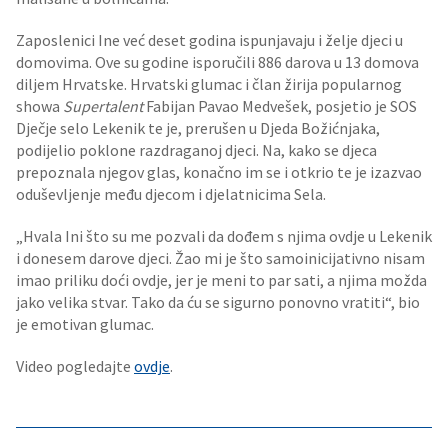
Zaposlenici Ine već deset godina ispunjavaju i želje djeci u
domovima. Ove su godine isporučili 886 darova u 13 domova
diljem Hrvatske. Hrvatski glumac i član žirija popularnog
showa
Supertalent
Fabijan Pavao Medvešek, posjetio je SOS
Dječje selo Lekenik te je, prerušen u Djeda Božićnjaka,
podijelio poklone razdraganoj djeci. Na, kako se djeca
prepoznala njegov glas, konačno im se i otkrio te je izazvao
oduševljenje među djecom i djelatnicima Sela.
„Hvala Ini što su me pozvali da dođem s njima ovdje u Lekenik
i donesem darove djeci. Žao mi je što samoinicijativno nisam
imao priliku doći ovdje, jer je meni to par sati, a njima možda
jako velika stvar. Tako da ću se sigurno ponovno vratiti“, bio
je emotivan glumac.
Video pogledajte
ovdje
.