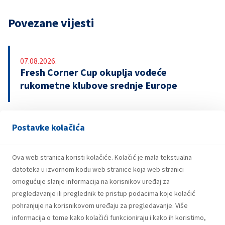
Povezane vijesti
07.08.2026.
Fresh Corner Cup okuplja vodeće
rukometne klubove srednje Europe
Postavke kolačića
29.07.2026.
Snažniji rezultati i investicije INA Grupe u
prvom polugodištu 2026.
Ova web stranica koristi kolačiće. Kolačić je mala tekstualna
datoteka u izvornom kodu web stranice koja web stranici
omogućuje slanje informacija na korisnikov uređaj za
pregledavanje ili preglednik te pristup podacima koje kolačić
pohranjuje na korisnikovom uređaju za pregledavanje. Više
informacija o tome kako kolačići funkcioniraju i kako ih koristimo,