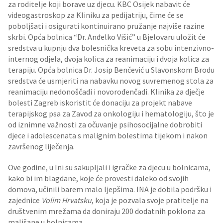
za roditelje koji borave uz djecu. KBC Osijek nabavit će
videogastroskop za Kliniku za pedijatriju, čime će se
poboljšati i osigurati kontinuirano pružanje najviše razine
skrbi. Opća bolnica “Dr. Anđelko Višić” u Bjelovaru uložit će
sredstva u kupnju dva bolesnička kreveta za sobu intenzivno-
internog odjela, dvoja kolica za reanimaciju i dvoja kolica za
terapiju. Opća bolnica Dr. Josip Benčević u Slavonskom Brodu
sredstva će usmjeriti na nabavku novog suvremenog stola za
reanimaciju nedonoščadi i novorođenčadi. Klinika za dječje
bolesti Zagreb iskoristit će donaciju za projekt nabave
terapijskog psa za Zavod za onkologiju i hematologiju, što je
od iznimne važnosti za očuvanje psihosocijalne dobrobiti
djece i adolescenata s malignim bolestima tijekom i nakon
završenog liječenja.
Ove godine, u Ini su sakupljali i igračke za djecu u bolnicama,
kako bi im blagdane, koje će provesti daleko od svojih
domova, učinili barem malo ljepšima. INA je dobila podršku i
zajednice
Volim Hrvatsku
, koja je pozvala svoje pratitelje na
društvenim mrežama da doniraju 200 dodatnih poklona za
mališane u bolnicama.