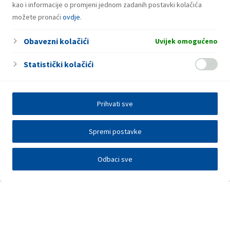
kao i informacije o promjeni jednom zadanih postavki kolačića
možete pronaći
ovdje
.
Obavezni kolačići
Uvijek omogućeno
Statistički kolačići
Prihvati sve
Spremi postavke
Odbaci sve
Investitori
Javna nadmetanja