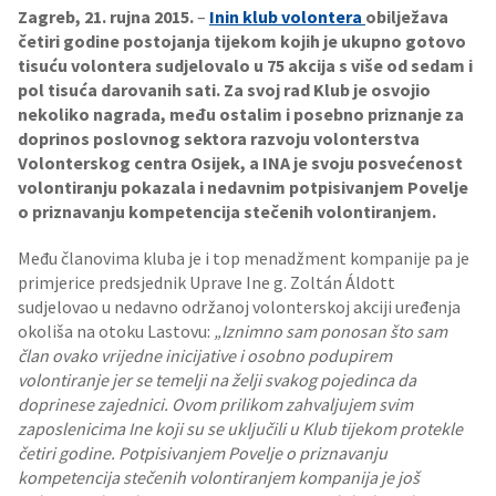
Zagreb, 21. rujna 2015.
–
Inin klub volontera
obilježava
četiri godine postojanja tijekom kojih je ukupno gotovo
tisuću volontera sudjelovalo u 75 akcija s više od sedam i
pol tisuća darovanih sati. Za svoj rad Klub je osvojio
nekoliko nagrada, među ostalim i posebno priznanje za
doprinos poslovnog sektora razvoju volonterstva
Volonterskog centra Osijek, a INA je svoju posvećenost
volontiranju pokazala i nedavnim potpisivanjem Povelje
o priznavanju kompetencija stečenih volontiranjem.
Među članovima kluba je i top menadžment kompanije pa je
primjerice predsjednik Uprave Ine g. Zoltán Áldott
sudjelovao u nedavno održanoj volonterskoj akciji uređenja
okoliša na otoku Lastovu:
„Iznimno sam ponosan što sam
član ovako vrijedne inicijative i osobno podupirem
volontiranje jer se temelji na želji svakog pojedinca da
doprinese zajednici. Ovom prilikom zahvaljujem svim
zaposlenicima Ine koji su se uključili u Klub tijekom protekle
četiri godine. Potpisivanjem Povelje o priznavanju
kompetencija stečenih volontiranjem kompanija je još