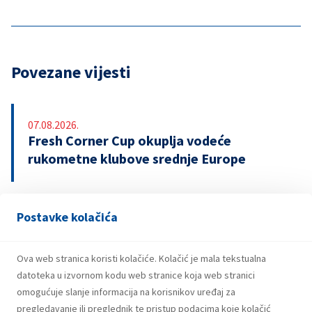
Povezane vijesti
07.08.2026.
Fresh Corner Cup okuplja vodeće
rukometne klubove srednje Europe
Postavke kolačića
29.07.2026.
Snažniji rezultati i investicije INA Grupe u
prvom polugodištu 2026.
Ova web stranica koristi kolačiće. Kolačić je mala tekstualna
datoteka u izvornom kodu web stranice koja web stranici
omogućuje slanje informacija na korisnikov uređaj za
pregledavanje ili preglednik te pristup podacima koje kolačić