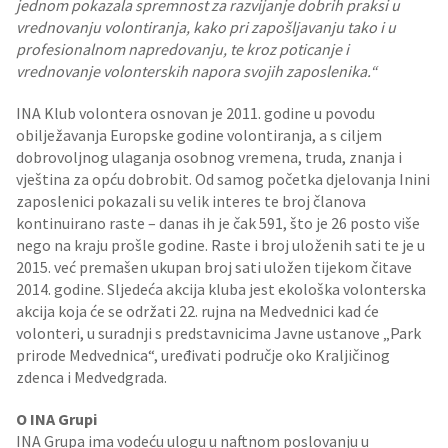
jednom pokazala spremnost za razvijanje dobrih praksi u
vrednovanju volontiranja, kako pri zapošljavanju tako i u
profesionalnom napredovanju, te kroz poticanje i
vrednovanje volonterskih napora svojih zaposlenika.“
INA Klub volontera osnovan je 2011. godine u povodu
obilježavanja Europske godine volontiranja, a s ciljem
dobrovoljnog ulaganja osobnog vremena, truda, znanja i
vještina za opću dobrobit. Od samog početka djelovanja Inini
zaposlenici pokazali su velik interes te broj članova
kontinuirano raste – danas ih je čak 591, što je 26 posto više
nego na kraju prošle godine. Raste i broj uloženih sati te je u
2015. već premašen ukupan broj sati uložen tijekom čitave
2014. godine. Sljedeća akcija kluba jest ekološka volonterska
akcija koja će se održati 22. rujna na Medvednici kad će
volonteri, u suradnji s predstavnicima Javne ustanove „Park
prirode Medvednica“, uređivati područje oko Kraljičinog
zdenca i Medvedgrada.
O INA Grupi
INA Grupa ima vodeću ulogu u naftnom poslovanju u