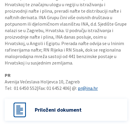
Hrvatskoj te značajnu ulogu u regiji u istraživanju i
proizvodnji nafte i plina, preradi nafte te distribuciji nafte i
naftnih derivata. INA Grupu čini više ovisnih društava u
potpunom ili djelomičnom vlasništvu INA, d.d. Sjedište Grupe
nalazi se u Zagrebu, Hrvatska. U području istraživanja i
proizvodnje nafte i plina, INA danas posluje, osim u
Hrvatskoj, u Angoli i Egiptu. Prerada nafte odvija se u Ininim
rafinerijama nafte; RN Rijeka i RN Sisak, dok se regionalna
maloprodajna mreža sastoji od 441 benzinske postaje u
Hrvatskoj i u susjednim zemljama.
PR
Avenija Većeslava Holjevca 10, Zagreb
Tel: 01 6450 552|Fax: 01 6452 406| @:
pr@ina.hr
Priloženi dokument