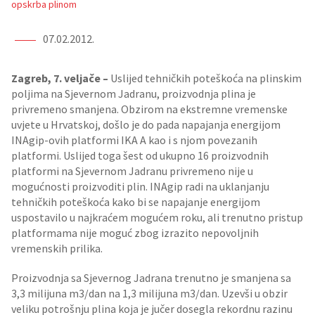
opskrba plinom
07.02.2012.
Zagreb, 7. veljače –
Uslijed tehničkih poteškoća na plinskim
poljima na Sjevernom Jadranu, proizvodnja plina je
privremeno smanjena. Obzirom na ekstremne vremenske
uvjete u Hrvatskoj, došlo je do pada napajanja energijom
INAgip-ovih platformi IKA A kao i s njom povezanih
platformi. Uslijed toga šest od ukupno 16 proizvodnih
platformi na Sjevernom Jadranu privremeno nije u
mogućnosti proizvoditi plin. INAgip radi na uklanjanju
tehničkih poteškoća kako bi se napajanje energijom
uspostavilo u najkraćem mogućem roku, ali trenutno pristup
platformama nije moguć zbog izrazito nepovoljnih
vremenskih prilika.
Proizvodnja sa Sjevernog Jadrana trenutno je smanjena sa
3,3 milijuna m3/dan na 1,3 milijuna m3/dan. Uzevši u obzir
veliku potrošnju plina koja je jučer dosegla rekordnu razinu