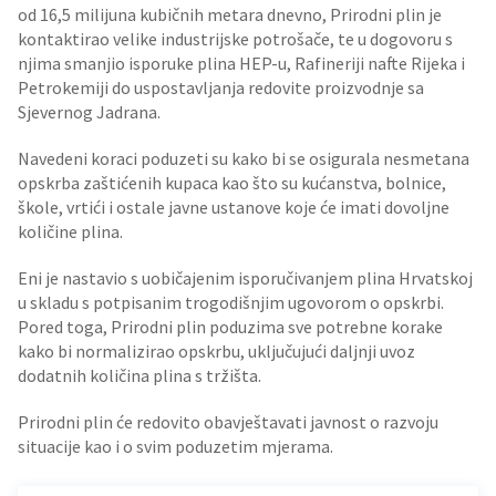
od 16,5 milijuna kubičnih metara dnevno, Prirodni plin je
kontaktirao velike industrijske potrošače, te u dogovoru s
njima smanjio isporuke plina HEP-u, Rafineriji nafte Rijeka i
Petrokemiji do uspostavljanja redovite proizvodnje sa
Sjevernog Jadrana.
Navedeni koraci poduzeti su kako bi se osigurala nesmetana
opskrba zaštićenih kupaca kao što su kućanstva, bolnice,
škole, vrtići i ostale javne ustanove koje će imati dovoljne
količine plina.
Eni je nastavio s uobičajenim isporučivanjem plina Hrvatskoj
u skladu s potpisanim trogodišnjim ugovorom o opskrbi.
Pored toga, Prirodni plin poduzima sve potrebne korake
kako bi normalizirao opskrbu, uključujući daljnji uvoz
dodatnih količina plina s tržišta.
Prirodni plin će redovito obavještavati javnost o razvoju
situacije kao i o svim poduzetim mjerama.