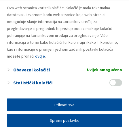
u iznosu od 500 milijuna eura
Ova web stranica koristi kolačiće. Kolačić je mala tekstualna
datoteka u izvornom kodu web stranice koja web stranici
omogućuje slanje informacija na korisnikov uređaj za
pregledavanje ili preglednik te pristup podacima koje kolačić
pohranjuje na korisnikovom uređaju za pregledavanje. Više
informacija o tome kako kolačići funkcioniraju i kako ih koristimo,
kao i informacije o promjeni jednom zadanih postavki kolačića
možete pronaći
ovdje
.
Obavezni kolačići
Uvijek omogućeno
Statistički kolačići
Prihvati sve
Spremi postavke