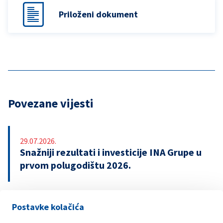
Priloženi dokument
Povezane vijesti
29.07.2026.
Snažniji rezultati i investicije INA Grupe u
prvom polugodištu 2026.
Postavke kolačića
21.07.2026.
INA potpisala ugovor o revolving kreditu