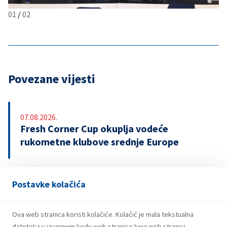
01
/
02
Povezane vijesti
07.08.2026.
Fresh Corner Cup okuplja vodeće
rukometne klubove srednje Europe
Postavke kolačića
29.07.2026.
Snažniji rezultati i investicije INA Grupe u
prvom polugodištu 2026.
Ova web stranica koristi kolačiće. Kolačić je mala tekstualna
datoteka u izvornom kodu web stranice koja web stranici