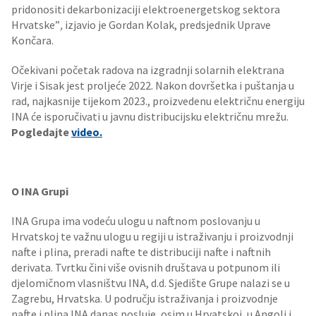
pridonositi dekarbonizaciji elektroenergetskog sektora
Hrvatske”
,
izjavio je Gordan Kolak, predsjednik Uprave
Končara.
Očekivani početak radova na izgradnji solarnih elektrana
Virje i Sisak jest proljeće 2022. Nakon dovršetka i puštanja u
rad, najkasnije tijekom 2023., proizvedenu električnu energiju
INA će isporučivati u javnu distribucijsku električnu mrežu.
Pogledajte
video.
O INA Grupi
INA Grupa ima vodeću ulogu u naftnom poslovanju u
Hrvatskoj te važnu ulogu u regiji u istraživanju i proizvodnji
nafte i plina, preradi nafte te distribuciji nafte i naftnih
derivata. Tvrtku čini više ovisnih društava u potpunom ili
djelomičnom vlasništvu INA, d.d. Sjedište Grupe nalazi se u
Zagrebu, Hrvatska. U području istraživanja i proizvodnje
nafte i plina INA danas posluje, osim u Hrvatskoj, u Angoli i