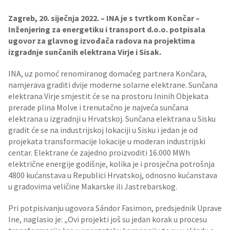
Zagreb, 20. siječnja 2022. – INA je s tvrtkom Končar –
Inženjering za energetiku i transport d.o.o. potpisala
ugovor za glavnog izvođača radova na projektima
izgradnje sunčanih elektrana Virje i Sisak.
INA, uz pomoć renomiranog domaćeg partnera Končara,
namjerava graditi dvije moderne solarne elektrane. Sunčana
elektrana Virje smjestit će se na prostoru Ininih Objekata
prerade plina Molve i trenutačno je najveća sunčana
elektrana u izgradnji u Hrvatskoj. Sunčana elektrana u Sisku
gradit će se na industrijskoj lokaciji u Sisku i jedan je od
projekata transformacije lokacije u moderan industrijski
centar. Elektrane će zajedno proizvoditi 16.000 MWh
električne energije godišnje, kolika je i prosječna potrošnja
4800 kućanstava u Republici Hrvatskoj, odnosno kućanstava
u gradovima veličine Makarske ili Jastrebarskog.
Pri potpisivanju ugovora Sándor Fasimon, predsjednik Uprave
Ine, naglasio je:
„
Ovi projekti još su jedan korak u procesu