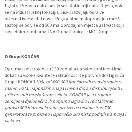
Egiptu. Prerada nafte odvija se u Rafineriji nafte Rijeka, dok
se na industrijskoj lokaciji u Sisku razvijaju održive
alternativne djelatnosti. Regionalna maloprodajna mreža
sastoji se od više od 500 maloprodajnih mjesta u Hrvatskoj i
susjednim zemljama. INA Grupa članica je MOL Grupe.
O Grupi KONČAR
Oprema i postrojenja u 130 zemalja na svim kontinentima
dokaz su visoke kvalitete i stručnosti te potvrda dostignuća
Grupe KONČAR. V
iše od 400.000 Končarevih transformatora
raznih vrsta, naponskih snaga i nivoa dio su distribucijskih i
prijenosnih mreža širom svijeta. KONČAR je u brojnim
zemljama djelomično ili potpuno izgradio i revitalizirao
gotovo 400 hidroelektrana, proizveo i revitalizirao 700
generatora te proizveo i isporučio 200 niskopodnih tramvaja i
vlakova.