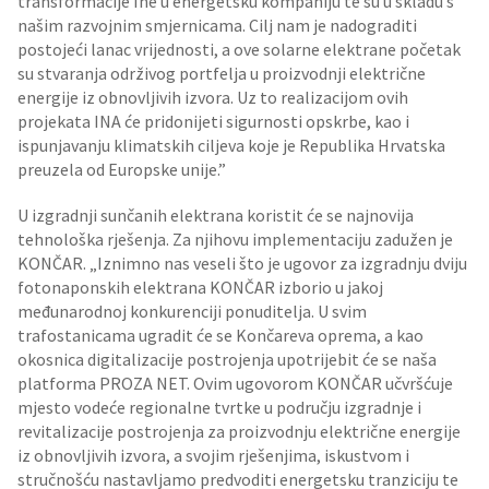
transformacije Ine u energetsku kompaniju te su u skladu s
našim razvojnim smjernicama. Cilj nam je nadograditi
postojeći lanac vrijednosti, a ove solarne elektrane početak
su stvaranja održivog portfelja u proizvodnji električne
energije iz obnovljivih izvora. Uz to realizacijom ovih
projekata INA će pridonijeti sigurnosti opskrbe, kao i
ispunjavanju klimatskih ciljeva koje je Republika Hrvatska
preuzela od Europske unije.”
U izgradnji sunčanih elektrana koristit će se najnovija
tehnološka rješenja. Za njihovu implementaciju zadužen je
KONČAR. „Iznimno nas veseli što je ugovor za izgradnju dviju
fotonaponskih elektrana KONČAR izborio u jakoj
međunarodnoj konkurenciji ponuditelja. U svim
trafostanicama ugradit će se Končareva oprema, a kao
okosnica digitalizacije postrojenja upotrijebit će se naša
platforma PROZA NET. Ovim ugovorom KONČAR učvršćuje
mjesto vodeće regionalne tvrtke u području izgradnje i
revitalizacije postrojenja za proizvodnju električne energije
iz obnovljivih izvora, a svojim rješenjima, iskustvom i
stručnošću nastavljamo predvoditi energetsku tranziciju te