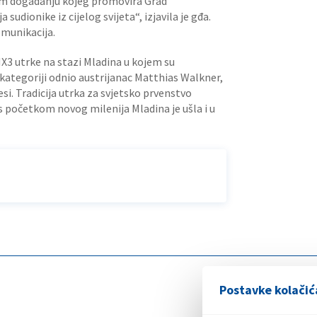
kom događanju kojeg promovira Grad
sudionike iz cijelog svijeta“, izjavila je gđa.
omunikacija.
MX3 utrke na stazi Mladina u kojem su
j kategoriji odnio austrijanac Matthias Walkner,
esi. Tradicija utrka za svjetsko prvenstvo
s početkom novog milenija Mladina je ušla i u
Postavke kolačić