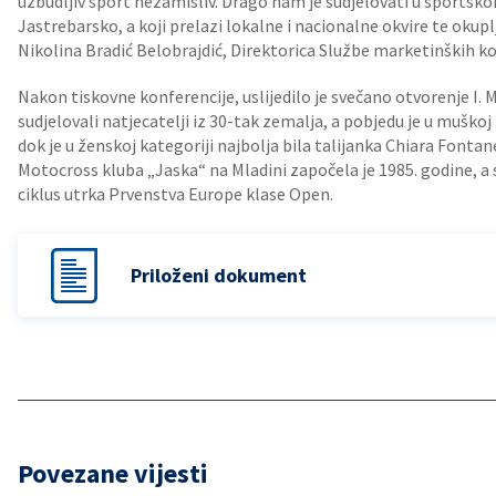
uzbudljiv sport nezamisliv. Drago nam je sudjelovati u sports
Jastrebarsko, a koji prelazi lokalne i nacionalne okvire te okuplja 
Nikolina Bradić Belobrajdić, Direktorica Službe marketinških k
Nakon tiskovne konferencije, uslijedilo je svečano otvorenje I. 
sudjelovali natjecatelji iz 30-tak zemalja, a pobjedu je u muško
dok je u ženskoj kategoriji najbolja bila talijanka Chiara Fontan
Motocross kluba „Jaska“ na Mladini započela je 1985. godine, a 
ciklus utrka Prvenstva Europe klase Open.
Priloženi dokument
Povezane vijesti