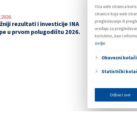
Ova web stranica koris
stranice koja web stran
.2026.
pregledavanje ili preg
niji rezultati i investicije INA
uređaju za pregledavanj
pe u prvom polugodištu 2026.
koristimo, kao i infor
ovdje
.
Obavezni kolači
Statistički kolač
Odbaci sve
Investitori
Javna nadmetanja