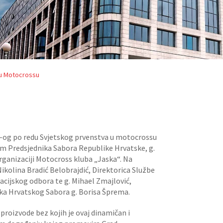
 u Motocrossu
27-og po redu Svjetskog prvenstva u motocrossu
tvom Predsjednika Sabora Republike Hrvatske, g.
rganizaciji Motocross kluba „Jaska“. Na
ikolina Bradić Belobrajdić, Direktorica Službe
acijskog odbora te g. Mihael Zmajlović,
ika Hrvatskog Sabora g. Borisa Šprema.
proizvode bez kojih je ovaj dinamičan i