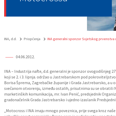
INA, d.d.
Priopćenja
INA generalni sponzor Svjetskog prvenstva
04.06.2012.
INA – Industrija nafte, d.d. generalni je sponzor ovogodišnjeg 
koji se 2. i 3. lipnja. održao u Jastrebarskom pod pokroviteljs
Borisa Šprema, Zagrebačke županije i Grada Jastrebarsko, a u o
svečanom otvorenju, između ostalih, prisutnima su se obratili N
marketinških komunikacija, mr. Ivan Penić, predsjednik Organiz
gradonačelnik Grada Jastrebarsko i ujedno izaslanik Predsjedn
„Motocross i INA imaju mnogo poveznica, prije svega kroz naše 