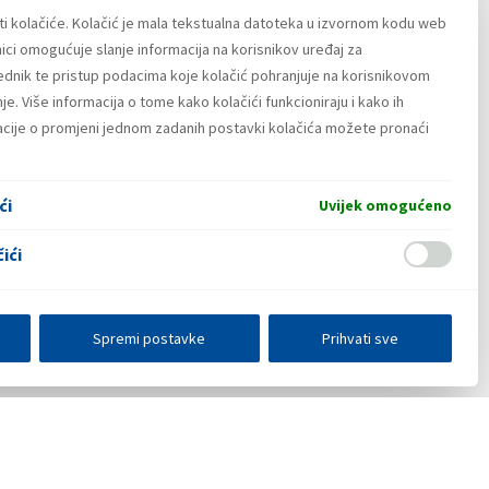
ti kolačiće. Kolačić je mala tekstualna datoteka u izvornom kodu web
ici omogućuje slanje informacija na korisnikov uređaj za
lednik te pristup podacima koje kolačić pohranjuje na korisnikovom
e. Više informacija o tome kako kolačići funkcioniraju i kako ih
macije o promjeni jednom zadanih postavki kolačića možete pronaći
ći
Uvijek omogućeno
ići
Spremi postavke
Prihvati sve
E-poslovanje
Press centar
Kontakt