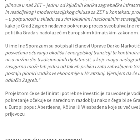
plinova u naš ZET – jednu od ključnih karika zagrebačke infrastr
investicijskog i modernizacijskog ciklusa za ZET u kontekstu prom
– u potpunosti u skladu sa svim lokalnim i nacionalnim strategi
kako je Grad Zagreb nedavno pokrenuo proces sveobuhvatne reviz
politika Grada s nadolazećim Europskim klimatskim zakonom.
U ime Ine Sporazum su potpisali članovi Uprave Darko Markotić t
posvećena očuvanju okoliša i energetskoj tranziciji te kontinuiran
nisu nužno dio tradicionalnih djelatnosti, a koje mogu nadogradi
zasigurno može biti jedna od takvih prilika i zato zahvaljujem G
postaju pioniri vodikove ekonomije u Hrvatskoj. Vjerujem da će us
odlučio Zagreb.“
Projektom će se definirati potrebne investicije za uvođenje vodik
pokretanje očekuje se narednom razdoblju nakon čega bi se Gra
u Europi poput Aberdeena, Kölna ili Wiesbadena koje su već uve
prijevozu.