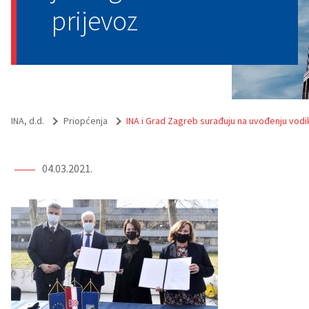
prijevoz
INA, d.d.
Priopćenja
INA i Grad Zagreb surađuju na uvođenju vodik
04.03.2021.