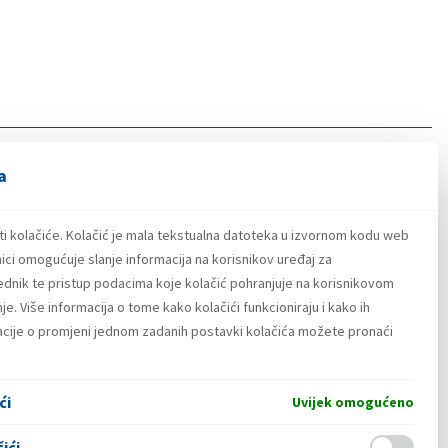
a
ti kolačiće. Kolačić je mala tekstualna datoteka u izvornom kodu web
ici omogućuje slanje informacija na korisnikov uređaj za
lednik te pristup podacima koje kolačić pohranjuje na korisnikovom
e. Više informacija o tome kako kolačići funkcioniraju i kako ih
macije o promjeni jednom zadanih postavki kolačića možete pronaći
ći
Uvijek omogućeno
ići