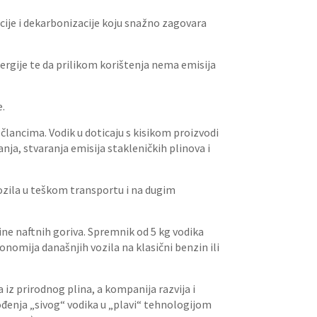
cije i dekarbonizacije koju snažno zagovara
ergije te da prilikom korištenja nema emisija
e.
 člancima. Vodik u doticaju s kisikom proizvodi
ja, stvaranja emisija stakleničkih plinova i
ozila u teškom transportu i na dugim
ine naftnih goriva. Spremnik od 5 kg vodika
nomija današnjih vozila na klasični benzin ili
ka iz prirodnog plina, a kompanija razvija i
đenja „sivog“ vodika u „plavi“ tehnologijom