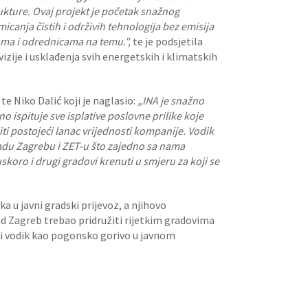
ukture. Ovaj projekt je početak snažnog
icanja čistih i održivih tehnologija bez emisija
jama i odrednicama na temu.”,
te je podsjetila
ije i usklađenja svih energetskih i klimatskih
e Niko Dalić koji je naglasio:
„INA je snažno
o ispituje sve isplative poslovne prilike koje
ti postojeći lanac vrijednosti kompanije. Vodik
radu Zagrebu i ZET-u što zajedno sa nama
koro i drugi gradovi krenuti u smjeru za koji se
a u javni gradski prijevoz, a njihovo
d Zagreb trebao pridružiti rijetkim gradovima
li vodik kao pogonsko gorivo u javnom