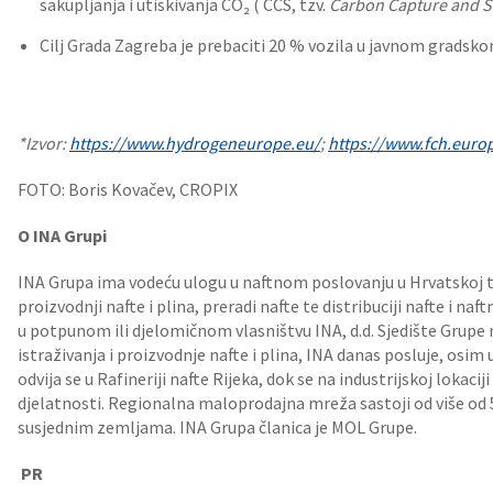
sakupljanja i utiskivanja CO₂ ( CCS, tzv.
Carbon Capture and S
Cilj Grada Zagreba je prebaciti 20 % vozila u javnom gradsko
*Izvor:
https://www.hydrogeneurope.eu/
;
https://www.fch.euro
FOTO: Boris Kovačev, CROPIX
O INA Grupi
INA Grupa ima vodeću ulogu u naftnom poslovanju u Hrvatskoj te 
proizvodnji nafte i plina, preradi nafte te distribuciji nafte i naf
u potpunom ili djelomičnom vlasništvu INA, d.d. Sjedište Grupe 
istraživanja i proizvodnje nafte i plina, INA danas posluje, osim 
odvija se u Rafineriji nafte Rijeka, dok se na industrijskoj lokacij
djelatnosti. Regionalna maloprodajna mreža sastoji od više od 
susjednim zemljama. INA Grupa članica je MOL Grupe.
PR