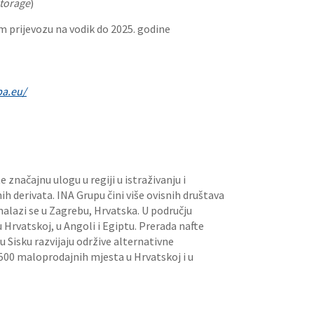
torage
)
m prijevozu na vodik do 2025. godine
pa.eu/
značajnu ulogu u regiji u istraživanju i
tnih derivata. INA Grupu čini više ovisnih društava
nalazi se u Zagrebu, Hrvatska. U području
u Hrvatskoj, u Angoli i Egiptu. Prerada nafte
i u Sisku razvijaju održive alternativne
500 maloprodajnih mjesta u Hrvatskoj i u