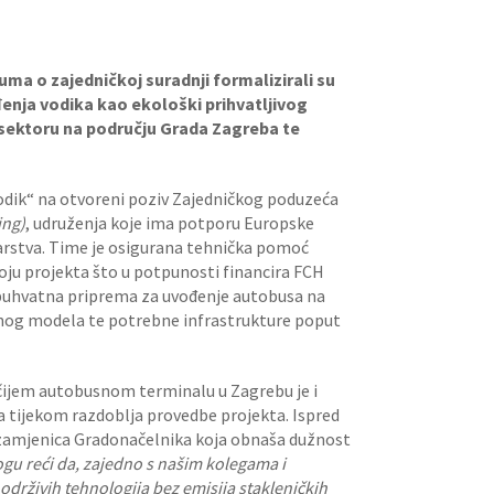
ma o zajedničkoj suradnji formalizirali su
đenja vodika kao ekološki prihvatljivog
 sektoru na području Grada Zagreba te
Vodik“ na otvoreni poziv Zajedničkog poduzeća
ing)
, udruženja koje ima potporu Europske
arstva. Time je osigurana tehnička pomoć
oju projekta što u potpunosti financira FCH
eobuhvatna priprema za uvođenje autobusa na
ovnog modela te potrebne infrastrukture poput
 čijem autobusnom terminalu u Zagrebu je i
 tijekom razdoblja provedbe projekta. Ispred
 zamjenica Gradonačelnika koja obnaša dužnost
u reći da, zajedno s našim kolegama i
drživih tehnologija bez emisija stakleničkih