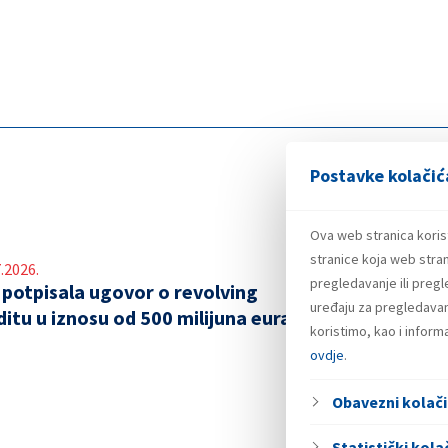
Postavke kolačić
Ova web stranica koris
stranice koja web stran
.2026.
pregledavanje ili preg
 potpisala ugovor o revolving
uređaju za pregledavanj
ditu u iznosu od 500 milijuna eura
koristimo, kao i infor
ovdje
.
Obavezni kolači
Statistički kolač