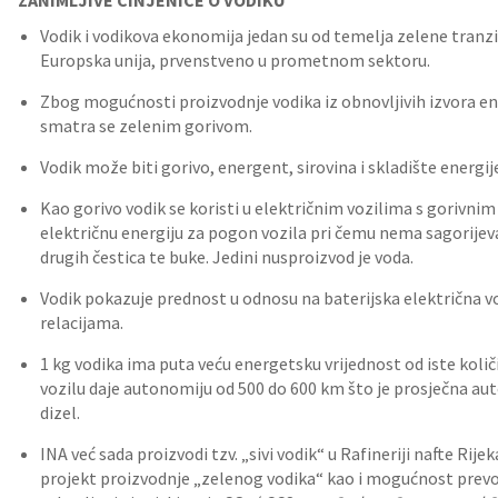
ZANIMLJIVE ČINJENICE O VODIKU
*
Vodik i vodikova ekonomija jedan su od temelja zelene tranzi
Europska unija, prvenstveno u prometnom sektoru.
Zbog mogućnosti proizvodnje vodika iz obnovljivih izvora en
smatra se zelenim gorivom.
Vodik može biti gorivo, energent, sirovina i skladište energij
Kao gorivo vodik se koristi u električnim vozilima s gorivnim
električnu energiju za pogon vozila pri čemu nema sagorijevan
drugih čestica te buke. Jedini nusproizvod je voda.
Vodik pokazuje prednost u odnosu na baterijska električna v
relacijama.
1 kg vodika ima puta veću energetsku vrijednost od iste količ
vozilu daje autonomiju od 500 do 600 km što je prosječna auto
dizel.
INA već sada proizvodi tzv. „sivi vodik“ u Rafineriji nafte Rije
projekt proizvodnje „zelenog vodika“ kao i mogućnost prevo