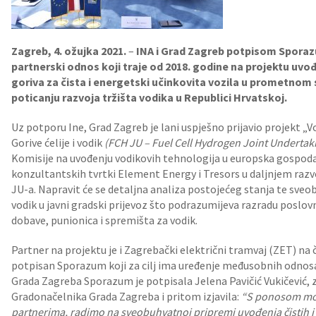
Zagreb, 4. ožujka 2021.
–
INA i Grad Zagreb potpisom Sporazu
partnerski odnos koji traje od 2018. godine na projektu uvo
goriva za čista i energetski učinkovita vozila u prometnom
poticanju razvoja tržišta vodika u Republici Hrvatskoj.
Uz potporu Ine, Grad Zagreb je lani uspješno prijavio projekt „
Gorive ćelije i vodik
(FCH JU – Fuel Cell Hydrogen Joint Undertak
Komisije na uvođenju vodikovih tehnologija u europska gospod
konzultantskih tvrtki Element Energy i Tresors u daljnjem razv
JU-a. Napravit će se detaljna analiza postojećeg stanja te sv
vodik u javni gradski prijevoz što podrazumijeva razradu posl
dobave, punionica i spremišta za vodik.
Partner na projektu je i Zagrebački električni tramvaj (ZET) na
potpisan Sporazum koji za cilj ima uređenje međusobnih odnosa
Grada Zagreba Sporazum je potpisala Jelena Pavičić Vukičević,
Gradonačelnika Grada Zagreba i pritom izjavila:
“S ponosom mog
partnerima, radimo na sveobuhvatnoj pripremi uvođenja čistih i o