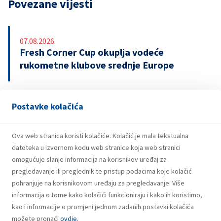
Povezane vijesti
07.08.2026.
Fresh Corner Cup okuplja vodeće
rukometne klubove srednje Europe
Postavke kolačića
29.07.2026.
Snažniji rezultati i investicije INA Grupe u
prvom polugodištu 2026.
Ova web stranica koristi kolačiće. Kolačić je mala tekstualna
datoteka u izvornom kodu web stranice koja web stranici
omogućuje slanje informacija na korisnikov uređaj za
pregledavanje ili preglednik te pristup podacima koje kolačić
pohranjuje na korisnikovom uređaju za pregledavanje. Više
informacija o tome kako kolačići funkcioniraju i kako ih koristimo,
kao i informacije o promjeni jednom zadanih postavki kolačića
možete pronaći
ovdje
.