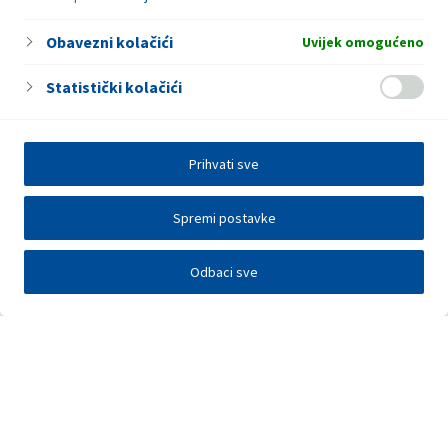
Obavezni kolačići
Uvijek omogućeno
Statistički kolačići
Prihvati sve
Spremi postavke
Odbaci sve
Investitori
Javna nadmetanja
E-poslovanje