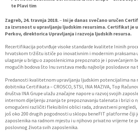
te Plavi tim
Zagreb, 24. travnja 2018.
–
I
ni je danas svečano uručen Certif
za izvrsnost u upravljanju ljudskim resursima. Certifikat je
Perkov, direktorica Upravljanja i razvoja ljudskih resursa.
Recertifikacija potvrđuje visoke standarde kvalitete Ininih pro
hrvatskom tržištu ističe po inovativnim i modernim praksama u
ulaganje u brigu o zaposlenicima prepoznato je i povećanjem b
mogućih bodova što Inu svrstava među najbolje poslodavce na t
Predanosti kvalitetnom upravljanju ljudskim potencijalima na ra
dobitnika Certifikata – CROSCO, STSI, INA MAZIVA, Top Računovo
društva INA Grupe ulažu značajne napore u razvoj svojih zaposle
internom dijeljenju znanja te prepoznavanju talenata i brizi o 
omogućeni različiti fleksibilni oblici rada, zdravstveni pregled
još oko 200 drugih pogodnosti u sklopu beneFIT platforme čiji je 
zaposlenika na radnom mjestu i u njihovo privatno vrijeme te p
poslovnog života svih zaposlenika.