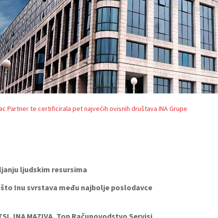
ac Partner te certificirala pet najvećih ovisnih društava INA Grupe
ljanju ljudskim resursima
 što Inu svrstava među najbolje poslodavce
STSI, INA MAZIVA, Top Računovodstvo Servisi