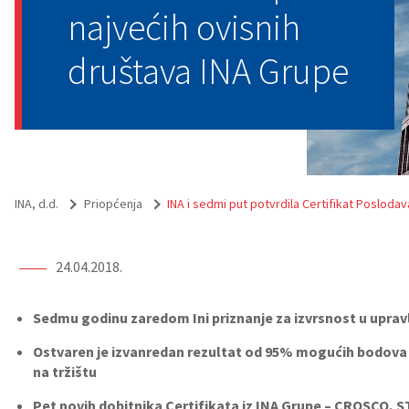
najvećih ovisnih
društava INA Grupe
INA, d.d.
Priopćenja
INA i sedmi put potvrdila Certifikat Poslodav
24.04.2018.
Sedmu godinu zaredom Ini priznanje za izvrsnost u uprav
Ostvaren je izvanredan rezultat od 95% mogućih bodova
na tržištu
Pet novih dobitnika Certifikata iz INA Grupe – CROSCO, 