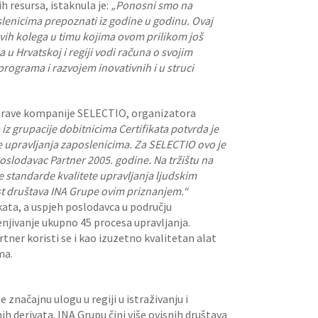
h resursa, istaknula je:
„Ponosni smo na
slenicima prepoznati iz godine u godinu. Ovaj
 svih kolega u timu kojima ovom prilikom još
u Hrvatskoj i regiji vodi računa o svojim
rograma i razvojem inovativnih i u struci
 Uprave kompanije SELECTIO, organizatora
iz grupacije dobitnicima Certifikata potvrda je
se upravljanja zaposlenicima. Za SELECTIO ovo je
Poslodavac Partner 2005. godine. Na tržištu na
 standarde kvalitete upravljanja ljudskim
st društava INA Grupe ovim priznanjem.
“
kata, a uspjeh poslodavca u području
enjivanje ukupno 45 procesa upravljanja.
tner koristi se i kao izuzetno kvalitetan alat
ma.
značajnu ulogu u regiji u istraživanju i
tnih derivata. INA Grupu čini više ovisnih društava