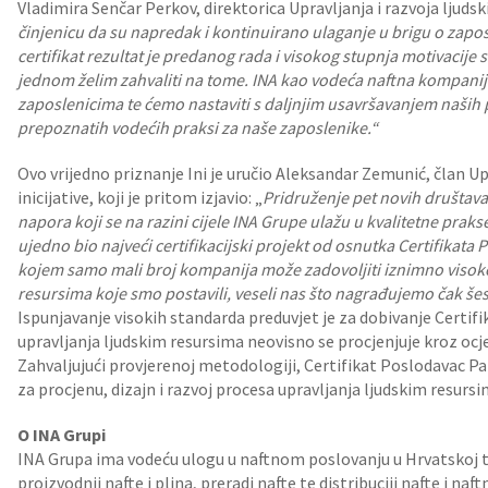
Vladimira Senčar Perkov, direktorica Upravljanja i razvoja ljudski
činjenicu da su napredak i kontinuirano ulaganje u brigu o zapo
certifikat rezultat je predanog rada i visokog stupnja motivacije
jednom želim zahvaliti na tome. INA kao vodeća naftna kompanija 
zaposlenicima te ćemo nastaviti s daljnjim usavršavanjem naših p
prepoznatih vodećih praksi za naše zaposlenike.“
Ovo vrijedno priznanje Ini je uručio Aleksandar Zemunić, član
inicijative, koji je pritom izjavio: „
Pridruženje pet novih društava 
napora koji se na razini cijele INA Grupe ulažu u kvalitetne prak
ujedno bio najveći certifikacijski projekt od osnutka Certifikata 
kojem samo mali broj kompanija može zadovoljiti iznimno visoke
resursima koje smo postavili, veseli nas što nagrađujemo čak še
Ispunjavanje visokih standarda preduvjet je za dobivanje Certifi
upravljanja ljudskim resursima neovisno se procjenjuje kroz ocj
Zahvaljujući provjerenoj metodologiji, Certifikat Poslodavac Par
za procjenu, dizajn i razvoj procesa upravljanja ljudskim resursi
O INA Grupi
INA Grupa ima vodeću ulogu u naftnom poslovanju u Hrvatskoj te 
proizvodnji nafte i plina, preradi nafte te distribuciji nafte i naf