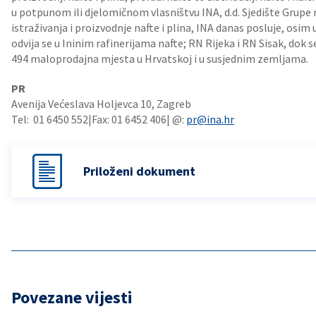
u potpunom ili djelomičnom vlasništvu INA, d.d. Sjedište Grupe 
istraživanja i proizvodnje nafte i plina, INA danas posluje, osim 
odvija se u Ininim rafinerijama nafte; RN Rijeka i RN Sisak, do
494 maloprodajna mjesta u Hrvatskoj i u susjednim zemljama.
PR
Avenija Većeslava Holjevca 10, Zagreb
Tel: 01 6450 552|Fax: 01 6452 406| @:
pr@ina.hr
Priloženi dokument
Povezane vijesti