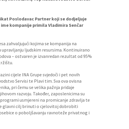
ikat Poslodavac Partner koji se dodjeljuje
 u ime kompanije primila Vladimira Senčar
cesa zahvaljujući kojima se kompanija na
 upravljanju ljudskim resursima. Kontinuirano
odova – ostvaren je izvanredan rezultat od 95%
ržištu.
zini cijele INA Grupe svjedoči i pet novih
dstvo Servisi te Plavi tim. Sva ova ovisna
nika, pri čemu se velika pažnja pridaje
njihovom razvoju. Također, zaposlenicima su
i, programi usmjereni na promicanje zdravlja te
glavni cilj brinuti o cjelovitoj dobrobiti
osebice o poboljšavanju ravnoteže privatnog i