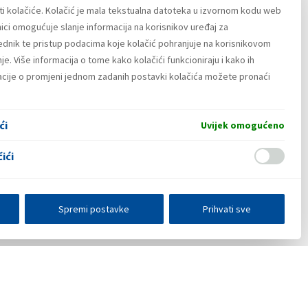
ti kolačiće. Kolačić je mala tekstualna datoteka u izvornom kodu web
ici omogućuje slanje informacija na korisnikov uređaj za
lednik te pristup podacima koje kolačić pohranjuje na korisnikovom
e. Više informacija o tome kako kolačići funkcioniraju i kako ih
macije o promjeni jednom zadanih postavki kolačića možete pronaći
ći
Uvijek omogućeno
ići
Spremi postavke
Prihvati sve
E-poslovanje
Press centar
Kontakt