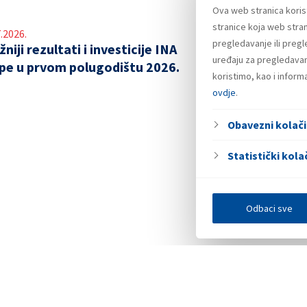
Ova web stranica koris
stranice koja web stran
.2026.
pregledavanje ili preg
niji rezultati i investicije INA
uređaju za pregledavanj
pe u prvom polugodištu 2026.
koristimo, kao i infor
ovdje
.
Obavezni kolači
Statistički kolač
Odbaci sve
Investitori
Javna nadmetanja