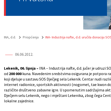
INA, d.d.
Priopćenja
INA- Industrija nafte, d.d. uručila donaciju 
06.06.2012.
Lekenik, 06. lipnja –
INA – Industrija nafte, d.d. jučer je udruzi S
od
200 000
kuna. Navedenim sredstvima osigurana je potpora 
koji djeluje u sastavu SOS Dječjeg sela Lekenik. Centar nudi razli
internet radionice, sportskih aktivnosti (nogomet, tae kwon do
različite društveno zabavne igre. U spomenutim sadržajima akt
Dječjem selu Lekenik, nego i mještani Lekenika, zbog čega Cent
lokalne zajednice.