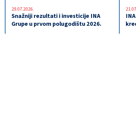
29.07.2026.
21.07
Snažniji rezultati i investicije INA
INA
Grupe u prvom polugodištu 2026.
kre
© 2026 INA - Industrija nafte d.d.