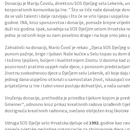
Donaciju je Mariju Čoviću, direktoru SOS Dječjeg sela Lekenik, ur
korporativnih komunikacija Ine. ” Što se tiče naše današnje don
da se vaši talenti i dalje razvijaju i što će se vrlo lijepa i uspješn
godine. INA, kroz sponzorstva i donacije, pomaže brojne vrijedne 
duži niz godina. Ipak, suradnja sa SOS Dječjim selom Hrvatsk
jedna je od onih koje su nam posebno drage i na koje smo jako 
Zahvalivši na donaciji, Mario Čović je rekao: „Djeca SOS Dječjeg
punom pažnje, brige i ljubavi. Naše kućice u Selu topao su dom
i težimo ljepšem, boljem i kvalitetnijem životu. U danima kad za
pozornosti pratimo uspjeh naše djece, s ponosom predstavljam
životnu svakodnevicu djece u Dječjem selu Lekenik, ali koje daj
jednog dana uspješno otisnuti u samostalan život, iskazujući sve
prijateljima iz Ine i takvi snovi postaju dohvatljivi, a naša suradn
Uručenju donacije, prethodila je priredba tijekom kojom je pr
Gmeiner“, odnosno kroz prikaz kreativnih radova izrađenih tij
dostignuća kreativnih radionica, svečano obilježen kraj školske
Udruga SOS Dječje selo Hrvatska djeluje od
1992.
godine kao rav
najveće svjetske nevladine organizacije za zbrinjavanje djece i m