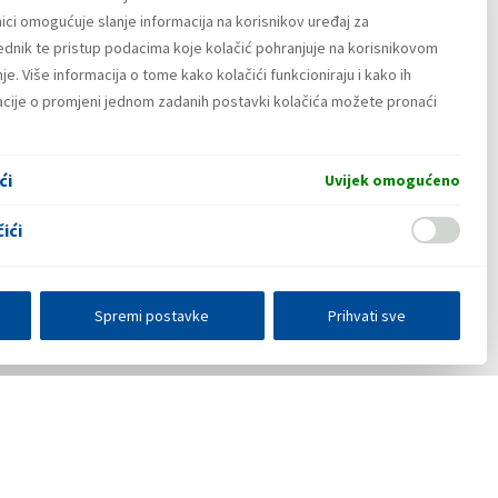
ici omogućuje slanje informacija na korisnikov uređaj za
lednik te pristup podacima koje kolačić pohranjuje na korisnikovom
e. Više informacija o tome kako kolačići funkcioniraju i kako ih
macije o promjeni jednom zadanih postavki kolačića možete pronaći
ći
Uvijek omogućeno
ići
Spremi postavke
Prihvati sve
E-poslovanje
Press centar
Kontakt
•