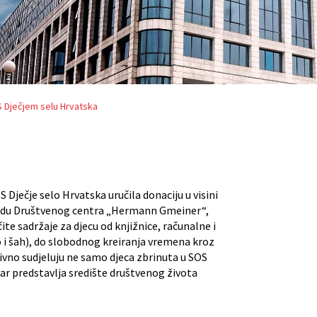
SOS Dječjem selu Hrvatska
OS Dječje selo Hrvatska uručila donaciju u visini
radu Društvenog centra „Hermann Gmeiner“,
čite sadržaje za djecu od knjižnice, računalne i
 i šah), do slobodnog kreiranja vremena kroz
ivno sudjeluju ne samo djeca zbrinuta u SOS
ar predstavlja središte društvenog života