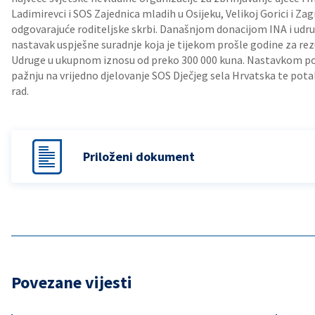
Ladimirevci i SOS Zajednica mladih u Osijeku, Velikoj Gorici i Zag
odgovarajuće roditeljske skrbi. Današnjom donacijom INA i udrug
nastavak uspješne suradnje koja je tijekom prošle godine za rez
Udruge u ukupnom iznosu od preko 300 000 kuna. Nastavkom pot
pažnju na vrijedno djelovanje SOS Dječjeg sela Hrvatska te pot
rad.
Priloženi dokument
Povezane vijesti