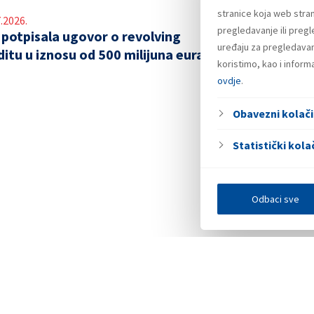
stranice koja web stran
.2026.
pregledavanje ili preg
 potpisala ugovor o revolving
uređaju za pregledavanj
ditu u iznosu od 500 milijuna eura
koristimo, kao i infor
ovdje
.
Obavezni kolači
Statistički kolač
Odbaci sve
Investitori
Javna nadmetanja