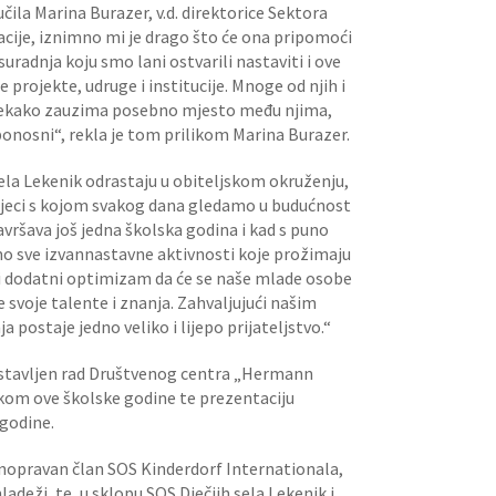
učila Marina Burazer, v.d. direktorice Sektora
acije, iznimno mi je drago što će ona pripomoći
a suradnja koju smo lani ostvarili nastaviti i ove
projekte, udruge i institucije. Mnoge od njih i
a nekako zauzima posebno mjesto među njima,
ponosni“, rekla je tom prilikom Marina Burazer.
 sela Lekenik odrastaju u obiteljskom okruženju,
 djeci s kojom svakog dana gledamo u budućnost
vršava još jedna školska godina i kad s puno
o sve izvannastavne aktivnosti koje prožimaju
u i dodatni optimizam da će se naše mlade osobe
 svoje talente i znanja. Zahvaljujući našim
ja postaje jedno veliko i lijepo prijateljstvo.“
edstavljen rad Društvenog centra „Hermann
ekom ove školske godine te prezentaciju
 godine.
nopravan član SOS Kinderdorf Internationala,
ladeži, te, u sklopu SOS Dječjih sela Lekenik i