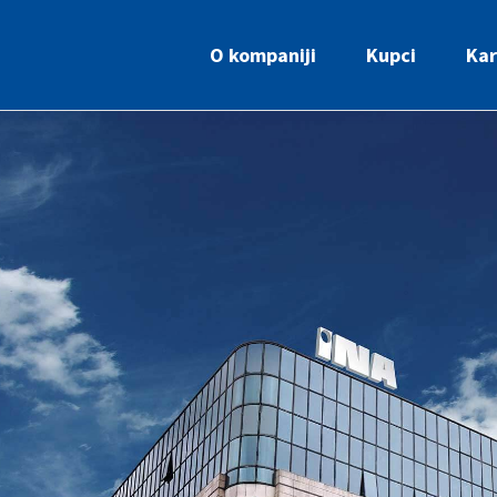
O kompaniji
Kupci
Kar