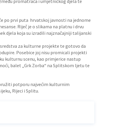
g između promatrača i umjetničkog djela te
e će po prvi puta hrvatskoj javnosti na jednome
esanse. Riječ je o slikama na platnu i drvu
 djela koja su izradili najznačajniji talijanski
 sredstva za kulturne projekte te gotovo da
odupire. Posebice joj nisu promicali projekti
tsku kulturnu scenu, kao primjerice nastup
oći, balet „Grk Zorba“ na Splitskom ljetu te
 pružiti potporu najvećim kulturnim
ku, Rijeci i Splitu.