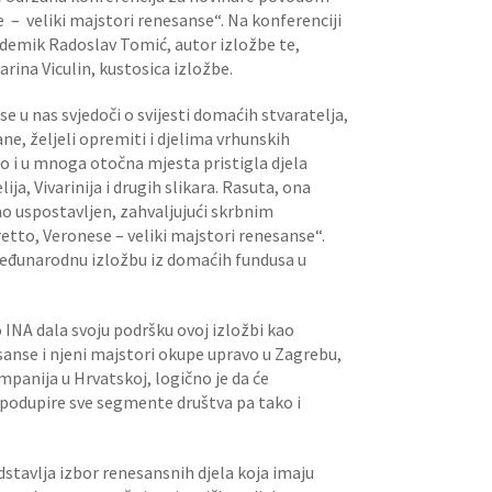
e – veliki majstori renesanse“. Na konferenciji
akademik Radoslav Tomić, autor izložbe te,
rina Viculin, kustosica izložbe.
 u nas svjedoči o svijesti domaćih stvaratelja,
ane, željeli opremiti i djelima vrhunskih
o i u mnoga otočna mjesta pristigla djela
ija, Vivarinija i drugih slikara. Rasuta, ona
no uspostavljen, zahvaljujući skrbnim
retto, Veronese – veliki majstori renesanse“.
 međunarodnu izložbu iz domaćih fundusa u
INA dala svoju podršku ovoj izložbi kao
esanse i njeni majstori okupe upravo u Zagrebu,
ompanija u Hrvatskoj, logično je da će
a podupire sve segmente društva pa tako i
stavlja izbor renesansnih djela koja imaju