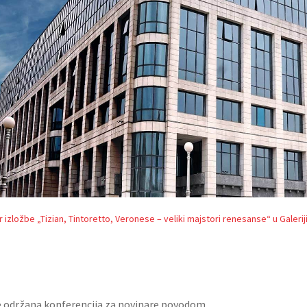
r izložbe „Tizian, Tintoretto, Veronese – veliki majstori renesanse“ u Galerij
 je održana konferencija za novinare povodom