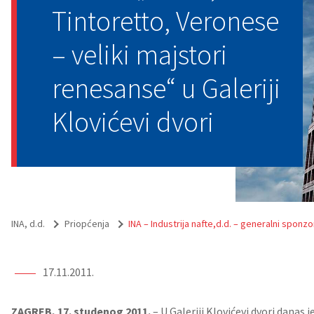
Tintoretto, Veronese
– veliki majstori
renesanse“ u Galeriji
Klovićevi dvori
INA, d.d.
Priopćenja
INA – Industrija nafte,d.d. – generalni sponzo
17.11.2011.
ZAGREB, 17. studenog 2011.
– U Galeriji Klovićevi dvori danas