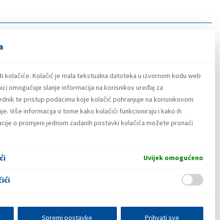
a
ti kolačiće. Kolačić je mala tekstualna datoteka u izvornom kodu web
ici omogućuje slanje informacija na korisnikov uređaj za
lednik te pristup podacima koje kolačić pohranjuje na korisnikovom
e. Više informacija o tome kako kolačići funkcioniraju i kako ih
macije o promjeni jednom zadanih postavki kolačića možete pronaći
ći
Uvijek omogućeno
ići
Spremi postavke
Prihvati sve