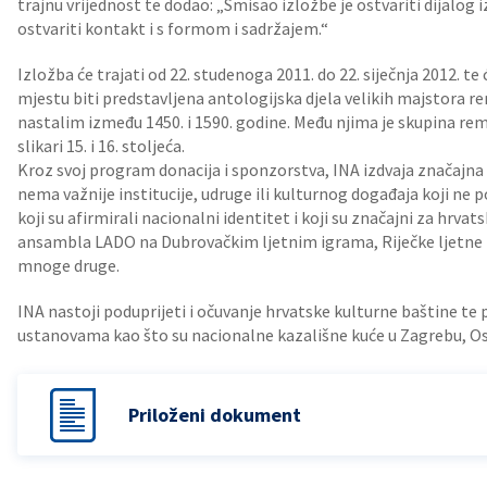
trajnu vrijednost te dodao: „Smisao izložbe je ostvariti dijalo
ostvariti kontakt i s formom i sadržajem.“
Izložba će trajati od 22. studenoga 2011. do 22. siječnja 2012. t
mjestu biti predstavljena antologijska djela velikih majstora ren
nastalim između 1450. i 1590. godine. Među njima je skupina remek
slikari 15. i 16. stoljeća.
Kroz svoj program donacija i sponzorstva, INA izdvaja značajna
nema važnije institucije, udruge ili kulturnog događaja koji ne p
koji su afirmirali nacionalni identitet i koji su značajni za hrva
ansambla LADO na Dubrovačkim ljetnim igrama, Riječke ljetne n
mnoge druge.
INA nastoji poduprijeti i očuvanje hrvatske kulturne baštine te
ustanovama kao što su nacionalne kazališne kuće u Zagrebu, Osije
Priloženi dokument