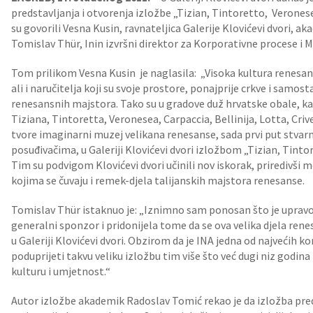
predstavljanja i otvorenja izložbe „Tizian, Tintoretto, Verones
su govorili Vesna Kusin, ravnateljica Galerije Klovićevi dvori, 
Tomislav Thür, Inin izvršni direktor za Korporativne procese i Ma
Tom prilikom Vesna Kusin je naglasila: „Visoka kultura renesanse
ali i naručitelja koji su svoje prostore, ponajprije crkve i samost
renesansnih majstora. Tako su u gradove duž hrvatske obale, ka
Tiziana, Tintoretta, Veronesea, Carpaccia, Bellinija, Lotta, Crivel
tvore imaginarni muzej velikana renesanse, sada prvi put stvar
posuđivačima, u Galeriji Klovićevi dvori izložbom „Tizian, Tinto
Tim su podvigom Klovićevi dvori učinili nov iskorak, priredivši
kojima se čuvaju i remek-djela talijanskih majstora renesanse.
Tomislav Thür istaknuo je: „Iznimno sam ponosan što je upravo 
generalni sponzor i pridonijela tome da se ova velika djela ren
u Galeriji Klovićevi dvori. Obzirom da je INA jedna od najvećih k
poduprijeti takvu veliku izložbu tim više što već dugi niz godin
kulturu i umjetnost.“
Autor izložbe akademik Radoslav Tomić rekao je da izložba pred