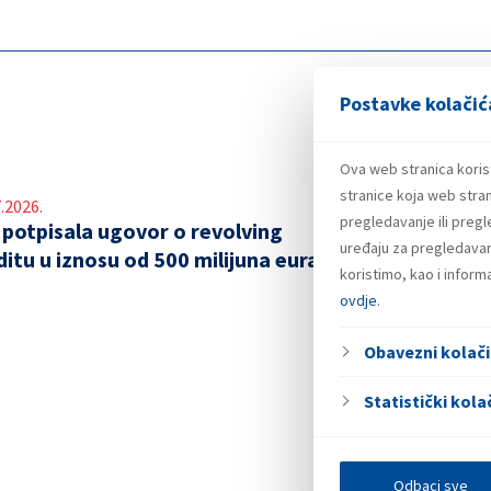
Postavke kolačić
Ova web stranica koris
stranice koja web stran
.2026.
pregledavanje ili preg
 potpisala ugovor o revolving
uređaju za pregledavanj
ditu u iznosu od 500 milijuna eura
koristimo, kao i infor
ovdje
.
Obavezni kolači
Statistički kolač
Odbaci sve