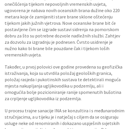
onečišćenja tijekom nepovoljnih vremenskih uvjeta,
ugovorena je nabava novih oceanskih brana dužine oko 220
metara koje će zamijeniti stare brane sklone oštećenju
tijekom jakih južnih vjetrova. Nove oceanske brane bit će
postavljene čim se izgrade sustavi sidrenja na pomorskom
dobru za što su potrebne dozvole nadležnih službi. Zahtjev
za dozvolu za izgradnju je podnesen. Čvrsto usidrenje je
nužno kako bi brane bile pouzdane čak i tijekom loših
vremenskih uvjeta.
Također, u prvoj polovici ove godine provedena su geofizička
istraživanja, koja su utvrdila položaj geoloških granica,
položaj rasjeda i pukotinskih sustava te detektirali moguća
mjesta nakupljanja ugljikovodika u podzemlju, ali i
omogućila bolje pozicioniranje ranije spomenutih bušotina
za crpljenje ugljikovodika iz podzemlja.
U procesu trajne sanacije INA se konzultira i s međunarodnim
stručnjacima, a u tijeku je i natječaj s ciljem da se osiguraju
usluge neke od renomiranih i dokazano uspješnih svjetskih