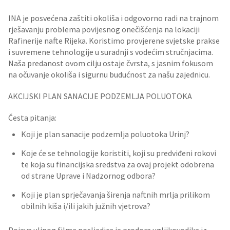
INA je posvećena zaštiti okoliša i odgovorno radi na trajnom
rješavanju problema povijesnog onečišćenja na lokaciji
Rafinerije nafte Rijeka. Koristimo provjerene svjetske prakse
i suvremene tehnologije u suradnji s vodećim stručnjacima.
Naša predanost ovom cilju ostaje čvrsta, s jasnim fokusom
na očuvanje okoliša i sigurnu budućnost za našu zajednicu.
AKCIJSKI PLAN SANACIJE PODZEMLJA POLUOTOKA
Česta pitanja:
Koji je plan sanacije podzemlja poluotoka Urinj?
Koje će se tehnologije koristiti, koji su predviđeni rokovi
te koja su financijska sredstva za ovaj projekt odobrena
od strane Uprave i Nadzornog odbora?
Koji je plan sprječavanja širenja naftnih mrlja prilikom
obilnih kiša i/ili jakih južnih vjetrova?