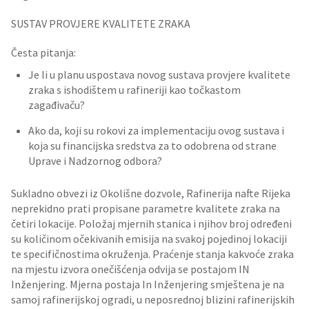
SUSTAV PROVJERE KVALITETE ZRAKA
Česta pitanja:
Je li u planu uspostava novog sustava provjere kvalitete
zraka s ishodištem u rafineriji kao točkastom
zagađivaču?
Ako da, koji su rokovi za implementaciju ovog sustava i
koja su financijska sredstva za to odobrena od strane
Uprave i Nadzornog odbora?
Sukladno obvezi iz Okolišne dozvole, Rafinerija nafte Rijeka
neprekidno prati propisane parametre kvalitete zraka na
četiri lokacije. Položaj mjernih stanica i njihov broj određeni
su količinom očekivanih emisija na svakoj pojedinoj lokaciji
te specifičnostima okruženja. Praćenje stanja kakvoće zraka
na mjestu izvora onečišćenja odvija se postajom IN
Inženjering. Mjerna postaja In Inženjering smještena je na
samoj rafinerijskoj ogradi, u neposrednoj blizini rafinerijskih