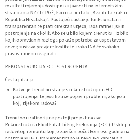
rezultati mjerenja dostupni su javnosti na internetskim
stranicama NZZJZ PGŽ, kao i na portalu „Kvaliteta zraka u
Republici Hrvatskoj“. Postojeći sustav je funkcionalan i
transparentan te prati direktan utjecaj rada rafinerijskih
postrojenja na okoliš. Ako se u bilo kojem trenutku i iz bilo
kojih opravdanih razloga pokaže potreba za uspostavom
novog sustava provjere kvalitete zraka INA će svakako
pravovremeno reagirati.
REKONSTRUKCIJA FCC POSTROJENJA
Česta pitanja:
Kakvo je trenutno stanje s rekonstrukcijom FCC
postrojenja, te jesu li su se pojavili problemi, ako jesu
koji, tijekom radova?
Trenutno u rafineriji ne postoji projekt naziva
Rekonstrukcija Fluid katalitičkog krekiranja (FCC). U sklopu
redovitog remontu koji je završen početkom ove godine na
postrojenju FCC implementirano je nekoliko kapitalnih