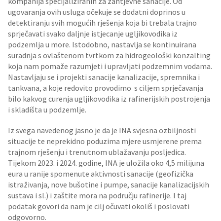
kompanija specijaliziranih za zahtjevne sanacije. Od
ugovaranja ovih usluga očekuje se dodatni doprinos u
detektiranju svih mogućih rješenja koja bi trebala trajno
sprječavati svako daljnje istjecanje ugljikovodika iz
podzemlja u more. Istodobno, nastavlja se kontinuirana
suradnja s ovlaštenom tvrtkom za hidrogeološki konzalting
koja nam pomaže razumjeti i upravljati podzemnim vodama.
Nastavljaju se i projekti sanacije kanalizacije, spremnika i
tankvana, a koje redovito provodimo s ciljem sprječavanja
bilo kakvog curenja ugljikovodika iz rafinerijskih postrojenja
i skladišta u podzemlje.
Iz svega navedenog jasno je da je INA svjesna ozbiljnosti
situacije te neprekidno poduzima mjere usmjerene prema
trajnom rješenju i trenutnom ublažavanju posljedica.
Tijekom 2023. i 2024. godine, INA je uložila oko 4,5 milijuna
eura u ranije spomenute aktivnosti sanacije (geofizička
istraživanja, nove bušotine i pumpe, sanacije kanalizacijskih
sustava i sl.) i zaštite mora na području rafinerije. I taj
podatak govori da nam je cilj očuvati okoliš i poslovati
odgovorno.