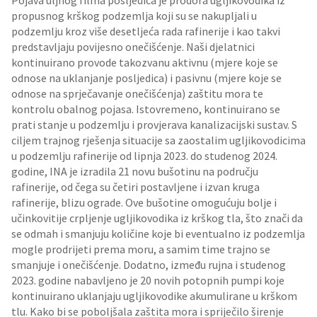
Pojava uljnog filma posljedica je prodora ugljikovodika iz
propusnog krškog podzemlja koji su se nakupljali u
podzemlju kroz više desetljeća rada rafinerije i kao takvi
predstavljaju povijesno onečišćenje. Naši djelatnici
kontinuirano provode takozvanu aktivnu (mjere koje se
odnose na uklanjanje posljedica) i pasivnu (mjere koje se
odnose na sprječavanje onečišćenja) zaštitu mora te
kontrolu obalnog pojasa. Istovremeno, kontinuirano se
prati stanje u podzemlju i provjerava kanalizacijski sustav. S
ciljem trajnog rješenja situacije sa zaostalim ugljikovodicima
u podzemlju rafinerije od lipnja 2023. do studenog 2024.
godine, INA je izradila 21 novu bušotinu na području
rafinerije, od čega su četiri postavljene i izvan kruga
rafinerije, blizu ograde. Ove bušotine omogućuju bolje i
učinkovitije crpljenje ugljikovodika iz krškog tla, što znači da
se odmah i smanjuju količine koje bi eventualno iz podzemlja
mogle prodrijeti prema moru, a samim time trajno se
smanjuje i onečišćenje. Dodatno, između rujna i studenog
2023. godine nabavljeno je 20 novih potopnih pumpi koje
kontinuirano uklanjaju ugljikovodike akumulirane u krškom
tlu. Kako bi se poboljšala zaštita mora i spriječilo širenje