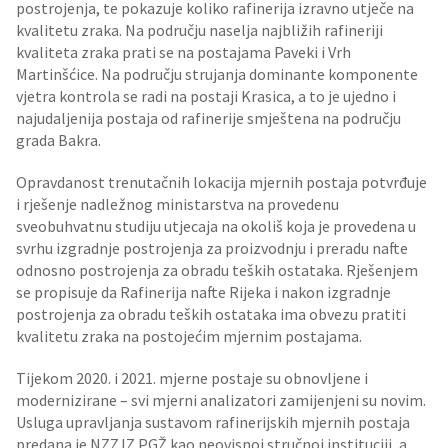
postrojenja, te pokazuje koliko rafinerija izravno utječe na
kvalitetu zraka. Na području naselja najbližih rafineriji
kvaliteta zraka prati se na postajama Paveki i Vrh
Martinšćice. Na području strujanja dominante komponente
vjetra kontrola se radi na postaji Krasica, a to je ujedno i
najudaljenija postaja od rafinerije smještena na području
grada Bakra.
Opravdanost trenutačnih lokacija mjernih postaja potvrđuje
i rješenje nadležnog ministarstva na provedenu
sveobuhvatnu studiju utjecaja na okoliš koja je provedena u
svrhu izgradnje postrojenja za proizvodnju i preradu nafte
odnosno postrojenja za obradu teških ostataka. Rješenjem
se propisuje da Rafinerija nafte Rijeka i nakon izgradnje
postrojenja za obradu teških ostataka ima obvezu pratiti
kvalitetu zraka na postojećim mjernim postajama.
Tijekom 2020. i 2021. mjerne postaje su obnovljene i
modernizirane – svi mjerni analizatori zamijenjeni su novim.
Usluga upravljanja sustavom rafinerijskih mjernih postaja
predana je NZZJZ PGŽ kao neovisnoj stručnoj instituciji, a