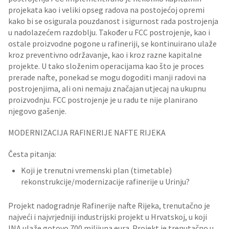
projekata kao i veliki opseg radova na postojećoj opremi
kako bi se osigurala pouzdanost i sigurnost rada postrojenja
u nadolazećem razdoblju. Također u FCC postrojenje, kao i
ostale proizvodne pogone u rafineriji, se kontinuirano ulaže
kroz preventivno održavanje, kao i kroz razne kapitalne
projekte. U tako složenim operacijama kao što je proces
prerade nafte, ponekad se mogu dogoditi manji radovi na
postrojenjima, ali oni nemaju značajan utjecaj na ukupnu
proizvodnju. FCC postrojenje je u radu te nije planirano
njegovo gašenje.
MODERNIZACIJA RAFINERIJE NAFTE RIJEKA
Česta pitanja:
Koji je trenutni vremenski plan (timetable)
rekonstrukcije/modernizacije rafinerije u Urinju?
Projekt nadogradnje Rafinerije nafte Rijeka, trenutačno je
najveći i najvrjedniji industrijski projekt u Hrvatskoj, u koji
INA ulaže gotovo 700 milijuna eura. Projekt je trenutačno u