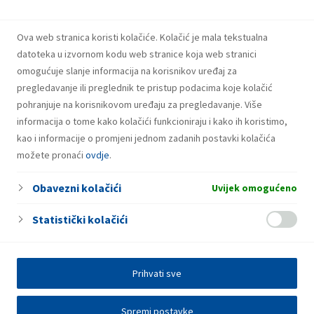
29.07.2026.
Snažniji rezultati i investicije INA Grupe u
prvom polugodištu 2026.
Ova web stranica koristi kolačiće. Kolačić je mala tekstualna
datoteka u izvornom kodu web stranice koja web stranici
omogućuje slanje informacija na korisnikov uređaj za
pregledavanje ili preglednik te pristup podacima koje kolačić
pohranjuje na korisnikovom uređaju za pregledavanje. Više
informacija o tome kako kolačići funkcioniraju i kako ih koristimo,
kao i informacije o promjeni jednom zadanih postavki kolačića
možete pronaći
ovdje
.
Obavezni kolačići
Uvijek omogućeno
Statistički kolačići
Prihvati sve
Spremi postavke