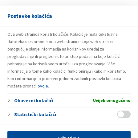
Postavke kolačića
21.07.2026.
INA potpisala ugovor o revolving kreditu
u iznosu od 500 milijuna eura
Ova web stranica koristi kolačiće. Kolačić je mala tekstualna
datoteka u izvornom kodu web stranice koja web stranici
omogućuje slanje informacija na korisnikov uređaj za
pregledavanje ili preglednik te pristup podacima koje kolačić
pohranjuje na korisnikovom uređaju za pregledavanje. Više
informacija o tome kako kolačići funkcioniraju i kako ih koristimo,
kao i informacije o promjeni jednom zadanih postavki kolačića
možete pronaći
ovdje
.
Obavezni kolačići
Uvijek omogućeno
Statistički kolačići