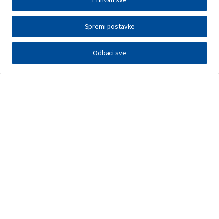
Prihvati sve
Spremi postavke
Odbaci sve
Investitori
Javna nadmetanja
E-poslovanje
Press centar
Kontakt
•