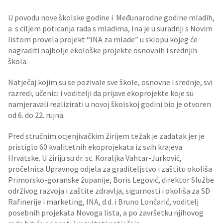
U povodu nove školske godine i Međunarodne godine mladih,
a s ciljem poticanja rada s mladima, Ina je u suradnji s Novim
listom provela projekt “INA za mlade” u sklopu kojeg će
nagraditi najbolje ekološke projekte osnovnih i srednjih
škola.
Natječaj kojim su se pozivale sve škole, osnovne i srednje, svi
razredi, učenici i voditelji da prijave ekoprojekte koje su
namjeravali realizirati u novoj školskoj godini bio je otvoren
od 6. do 22. rujna.
Pred stručnim ocjenjivačkim žirijem težak je zadatak jer je
pristiglo 60 kvalitetnih ekoprojekata iz svih krajeva
Hrvatske. U žiriju su dr. sc. Koraljka Vahtar-Jurković,
pročelnica Upravnog odjela za graditeljstvo i zaštitu okoliša
Primorsko-goranske županije, Boris Legović, direktor Službe
održivog razvoja i zaštite zdravlja, sigurnosti i okoliša za SD
Rafinerije i marketing, INA, d.d. i Bruno Lončarić, voditelj
posebnih projekata Novoga lista, a po završetku njihovog