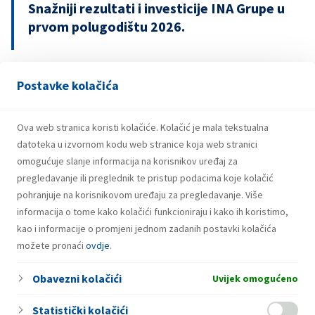
Snažniji rezultati i investicije INA Grupe u
prvom polugodištu 2026.
Postavke kolačića
21.07.2026.
INA potpisala ugovor o revolving kreditu
u iznosu od 500 milijuna eura
Ova web stranica koristi kolačiće. Kolačić je mala tekstualna
datoteka u izvornom kodu web stranice koja web stranici
omogućuje slanje informacija na korisnikov uređaj za
pregledavanje ili preglednik te pristup podacima koje kolačić
pohranjuje na korisnikovom uređaju za pregledavanje. Više
informacija o tome kako kolačići funkcioniraju i kako ih koristimo,
kao i informacije o promjeni jednom zadanih postavki kolačića
možete pronaći
ovdje
.
Obavezni kolačići
Uvijek omogućeno
Statistički kolačići