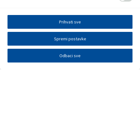
Prihvati sve
Spremi postavke
Odbaci sve
Investitori
Javna nadmetanja
E-poslovanje
Press centar
Kontakt