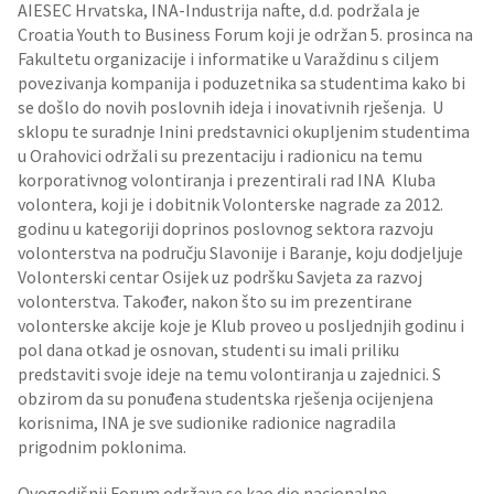
AIESEC Hrvatska, INA-Industrija nafte, d.d. podržala je
Croatia Youth to Business Forum koji je održan 5. prosinca na
Fakultetu organizacije i informatike u Varaždinu s ciljem
povezivanja kompanija i poduzetnika sa studentima kako bi
se došlo do novih poslovnih ideja i inovativnih rješenja. U
sklopu te suradnje Inini predstavnici okupljenim studentima
u Orahovici održali su prezentaciju i radionicu na temu
korporativnog volontiranja i prezentirali rad INA Kluba
volontera, koji je i dobitnik Volonterske nagrade za 2012.
godinu u kategoriji doprinos poslovnog sektora razvoju
volonterstva na području Slavonije i Baranje, koju dodjeljuje
Volonterski centar Osijek uz podršku Savjeta za razvoj
volonterstva. Također, nakon što su im prezentirane
volonterske akcije koje je Klub proveo u posljednjih godinu i
pol dana otkad je osnovan, studenti su imali priliku
predstaviti svoje ideje na temu volontiranja u zajednici. S
obzirom da su ponuđena studentska rješenja ocijenjena
korisnima, INA je sve sudionike radionice nagradila
prigodnim poklonima.
Ovogodišnji Forum održava se kao dio nacionalne