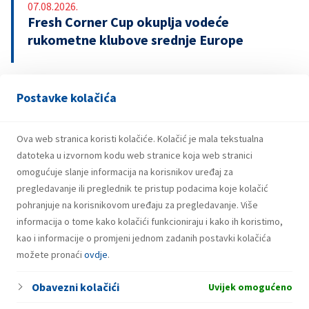
07.08.2026.
Fresh Corner Cup okuplja vodeće
rukometne klubove srednje Europe
Postavke kolačića
29.07.2026.
Snažniji rezultati i investicije INA Grupe u
prvom polugodištu 2026.
Ova web stranica koristi kolačiće. Kolačić je mala tekstualna
datoteka u izvornom kodu web stranice koja web stranici
omogućuje slanje informacija na korisnikov uređaj za
pregledavanje ili preglednik te pristup podacima koje kolačić
pohranjuje na korisnikovom uređaju za pregledavanje. Više
informacija o tome kako kolačići funkcioniraju i kako ih koristimo,
kao i informacije o promjeni jednom zadanih postavki kolačića
možete pronaći
ovdje
.
Obavezni kolačići
Uvijek omogućeno