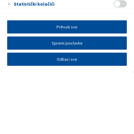
Statistički kolačići
Prihvati sve
Spremi postavke
Odbaci sve
Investitori
Javna nadmetanja
E-poslovanje
Press centar
Kontakt