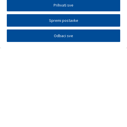
Prihvati sve
Spremi postavke
Odbaci sve
Investitori
Javna nadmetanja
E-poslovanje
Press centar
Kontakt
•