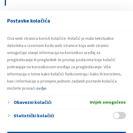
Postavke kolačića
29.07.2026.
Snažniji rezultati i investicije INA Grupe u
prvom polugodištu 2026.
Ova web stranica koristi kolačiće. Kolačić je mala tekstualna
datoteka u izvornom kodu web stranice koja web stranici
omogućuje slanje informacija na korisnikov uređaj za
pregledavanje ili preglednik te pristup podacima koje kolačić
pohranjuje na korisnikovom uređaju za pregledavanje. Više
informacija o tome kako kolačići funkcioniraju i kako ih koristimo,
kao i informacije o promjeni jednom zadanih postavki kolačića
možete pronaći
ovdje
.
Obavezni kolačići
Uvijek omogućeno
Statistički kolačići