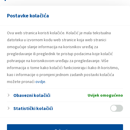
Postavke kolačića
21.07.2026.
INA potpisala ugovor o revolving kreditu
u iznosu od 500 milijuna eura
Ova web stranica koristi kolačiće. Kolačić je mala tekstualna
datoteka u izvornom kodu web stranice koja web stranici
omogućuje slanje informacija na korisnikov uređaj za
pregledavanje ili preglednik te pristup podacima koje kolačić
pohranjuje na korisnikovom uređaju za pregledavanje. Više
informacija o tome kako kolačići funkcioniraju i kako ih koristimo,
kao i informacije o promjeni jednom zadanih postavki kolačića
možete pronaći
ovdje
.
Obavezni kolačići
Uvijek omogućeno
Statistički kolačići