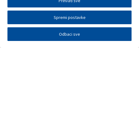
Prihvati sve
Spremi postavke
Odbaci sve
Investitori
Javna nadmetanja
E-poslovanje
Press centar
Kontakt
•