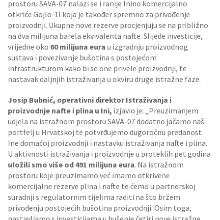
prostoru SAVA-07 nalazi se i ranije Inino komercijalno
otkriće Gojlo-1I koja je također spremno za privođenje
proizvodnji. Ukupne nove rezerve procjenjuju se na približno
na dva milijuna barela ekvivalenta nafte. Slijede investicije,
vrijedne oko
60 milijuna eura
u izgradnju proizvodnog
sustava i povezivanje bušotina s postojećom
infrastrukturom kako bi se one privele proizvodnji, te
nastavak daljnjih istraživanja u okviru druge istražne faze.
Josip Bubnić, operativni direktor Istraživanja i
proizvodnje nafte i plina u Ini,
izjavio je: „Preuzimanjem
udjela na istražnom prostoru SAVA-07 dodatno jačamo naš
portfelj u Hrvatskoj te potvrđujemo dugoročnu predanost
Ine domaćoj proizvodnji i nastavku istraživanja nafte i plina.
U aktivnosti istraživanja i proizvodnje u proteklih pet godina
uložili smo više od 491 milijuna eura
. Na istražnom
prostoru koje preuzimamo već imamo otkrivene
komercijalne rezerve plina i nafte te ćemo u partnerskoj
suradnji s regulatornim tijelima raditi na što bržem
privođenju postojećih bušotina proizvodnji. Osim toga,
nastavljamo s investicijama u bušenje četiri nove istražne