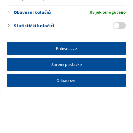
Obavezni kolačići
Uvijek omogućeno
Statistički kolačići
Prihvati sve
Spremi postavke
Odbaci sve
Investitori
Javna nadmetanja
E-poslovanje