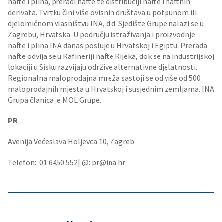
nafte i plina, preradi nafte te distribuciji nafte i naftnih
derivata. Tvrtku čini više ovisnih društava u potpunom ili
djelomičnom vlasništvu INA, d.d. Sjedište Grupe nalazi se u
Zagrebu, Hrvatska. U području istraživanja i proizvodnje
nafte i plina INA danas posluje u Hrvatskoj i Egiptu. Prerada
nafte odvija se u Rafineriji nafte Rijeka, dok se na industrijskoj
lokaciji u Sisku razvijaju održive alternativne djelatnosti.
Regionalna maloprodajna mreža sastoji se od više od 500
maloprodajnih mjesta u Hrvatskoj i susjednim zemljama. INA
Grupa članica je MOL Grupe.
PR
Avenija Većeslava Holjevca 10, Zagreb
Telefon: 01 6450 552| @: pr@ina.hr