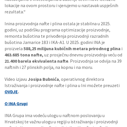
lokacije na ovom prostoru i vjerujemo u nastavak uspješnih
rezultata.“
Inina proizvodnja nafte i plina ostala je stabilna u 2025.
godini, uz podršku programa optimizacije proizvodnje,
remonta bušotina te privođenja proizvodnji razradnih
bušotina Jamarice 183 i IKA-A1. U 2025. godini INA je
proizvela
588,25 milijuna kubičnih metara prirodnog plina
i
463.685 tona nafte,
uz prosječnu dnevnu proizvodnju veću od
21.400 barela
ekvivalenta
nafte
. Proizvodnja se odvija na 39
naftnih i 27 plinskih polja, na kopnu i na moru.
Video izjavu
Josipa
Bubnića
, operativnog direktora
Istraživanja i proizvodnje nafte i plina u Ini možete preuzeti
OVDJE
.
O INA Grupi
INA Grupa ima vodeću ulogu u naftnom poslovanju u
Hrvatskoj te važnu ulogu u regiji u istraživanju i proizvodnji