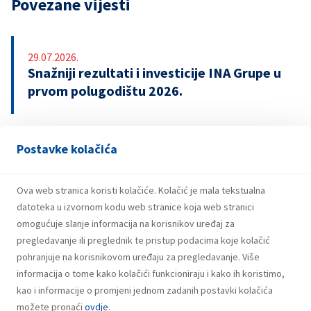
Povezane vijesti
29.07.2026.
Snažniji rezultati i investicije INA Grupe u
prvom polugodištu 2026.
Postavke kolačića
21.07.2026.
INA potpisala ugovor o revolving kreditu
u iznosu od 500 milijuna eura
Ova web stranica koristi kolačiće. Kolačić je mala tekstualna
datoteka u izvornom kodu web stranice koja web stranici
omogućuje slanje informacija na korisnikov uređaj za
pregledavanje ili preglednik te pristup podacima koje kolačić
pohranjuje na korisnikovom uređaju za pregledavanje. Više
informacija o tome kako kolačići funkcioniraju i kako ih koristimo,
kao i informacije o promjeni jednom zadanih postavki kolačića
možete pronaći
ovdje
.