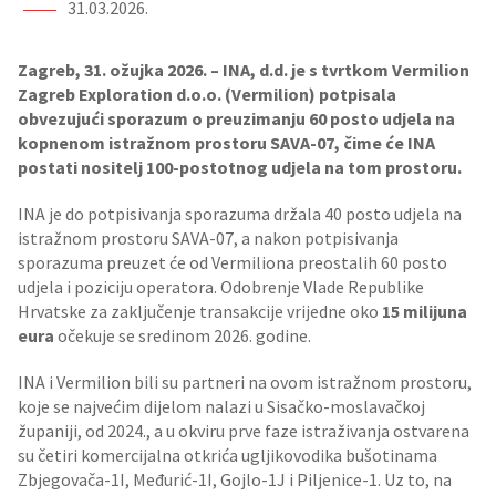
31.03.2026.
Zagreb, 31. ožujka 2026. – INA, d.d. je s tvrtkom Vermilion
Zagreb Exploration d.o.o. (Vermilion) potpisala
obvezujući sporazum o preuzimanju 60 posto udjela na
kopnenom istražnom prostoru SAVA-07, čime će INA
postati nositelj 100-postotnog udjela na tom prostoru.
INA je do potpisivanja sporazuma držala 40 posto udjela na
istražnom prostoru SAVA-07, a nakon potpisivanja
sporazuma preuzet će od Vermiliona preostalih 60 posto
udjela i poziciju operatora. Odobrenje Vlade Republike
Hrvatske za zaključenje transakcije vrijedne oko
15 milijuna
eura
očekuje se sredinom 2026. godine.
INA i Vermilion bili su partneri na ovom istražnom prostoru,
koje se najvećim dijelom nalazi u Sisačko-moslavačkoj
županiji, od 2024., a u okviru prve faze istraživanja ostvarena
su četiri komercijalna otkrića ugljikovodika bušotinama
Zbjegovača-1I, Međurić-1I, Gojlo-1J i Piljenice-1. Uz to, na