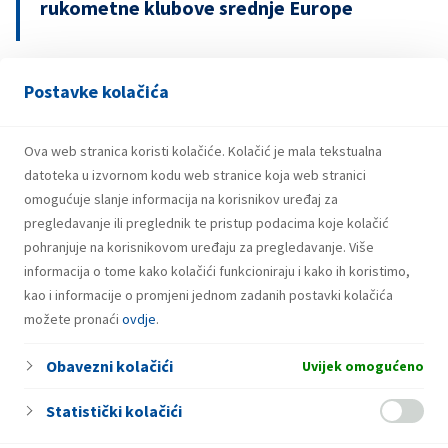
rukometne klubove srednje Europe
Postavke kolačića
29.07.2026.
Snažniji rezultati i investicije INA Grupe u
prvom polugodištu 2026.
Ova web stranica koristi kolačiće. Kolačić je mala tekstualna
datoteka u izvornom kodu web stranice koja web stranici
omogućuje slanje informacija na korisnikov uređaj za
pregledavanje ili preglednik te pristup podacima koje kolačić
pohranjuje na korisnikovom uređaju za pregledavanje. Više
informacija o tome kako kolačići funkcioniraju i kako ih koristimo,
kao i informacije o promjeni jednom zadanih postavki kolačića
možete pronaći
ovdje
.
Obavezni kolačići
Uvijek omogućeno
Statistički kolačići