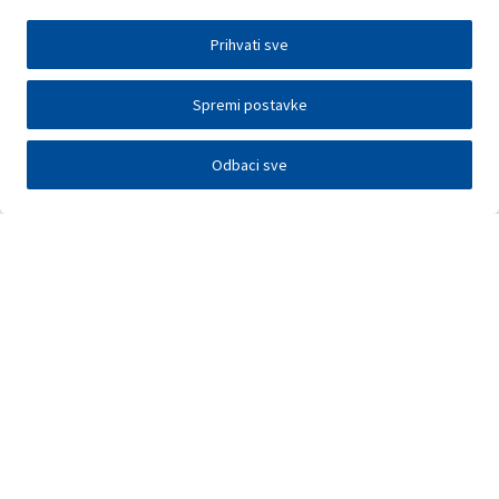
Prihvati sve
Spremi postavke
Odbaci sve
Investitori
Javna nadmetanja
E-poslovanje
Press centar
Kontakt
•