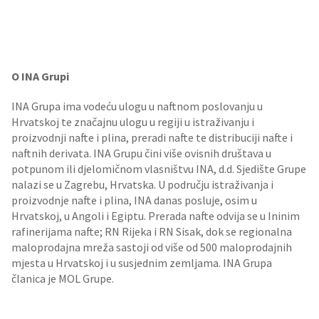
O INA Grupi
INA Grupa ima vodeću ulogu u naftnom poslovanju u
Hrvatskoj te značajnu ulogu u regiji u istraživanju i
proizvodnji nafte i plina, preradi nafte te distribuciji nafte i
naftnih derivata. INA Grupu čini više ovisnih društava u
potpunom ili djelomičnom vlasništvu INA, d.d. Sjedište Grupe
nalazi se u Zagrebu, Hrvatska. U području istraživanja i
proizvodnje nafte i plina, INA danas posluje, osim u
Hrvatskoj, u Angoli i Egiptu. Prerada nafte odvija se u Ininim
rafinerijama nafte; RN Rijeka i RN Sisak, dok se regionalna
maloprodajna mreža sastoji od više od 500 maloprodajnih
mjesta u Hrvatskoj i u susjednim zemljama. INA Grupa
članica je MOL Grupe.