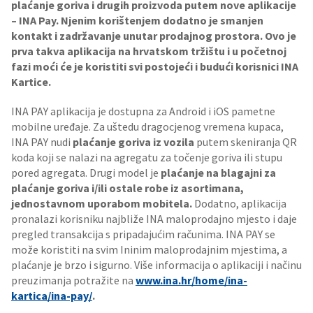
plaćanje goriva i drugih proizvoda putem nove aplikacije
– INA Pay. Njenim korištenjem dodatno je smanjen
kontakt i zadržavanje unutar prodajnog prostora. Ovo je
prva takva aplikacija na hrvatskom tržištu i u početnoj
fazi moći će je koristiti svi postojeći i budući korisnici INA
Kartice.
INA PAY aplikacija je dostupna za Android i iOS pametne
mobilne uređaje. Za uštedu dragocjenog vremena kupaca,
INA PAY nudi
plaćanje goriva iz vozila
putem skeniranja QR
koda koji se nalazi na agregatu za točenje goriva ili stupu
pored agregata. Drugi model je
plaćanje na blagajni za
plaćanje goriva i/ili ostale robe iz asortimana,
jednostavnom uporabom mobitela.
Dodatno, aplikacija
pronalazi korisniku najbliže INA maloprodajno mjesto i daje
pregled transakcija s pripadajućim računima. INA PAY se
može koristiti na svim Ininim maloprodajnim mjestima, a
plaćanje je brzo i sigurno. Više informacija o aplikaciji i načinu
preuzimanja potražite na
www.ina.hr/home/ina-
kartica/ina-pay/
.