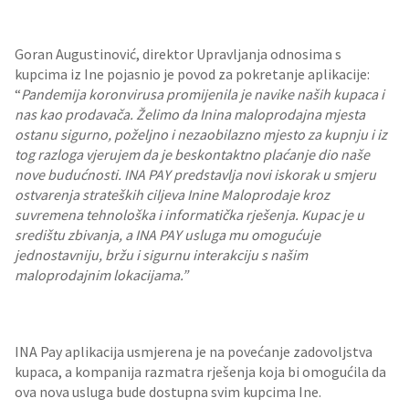
Goran Augustinović, direktor Upravljanja odnosima s
kupcima iz Ine pojasnio je povod za pokretanje aplikacije:
“
Pandemija koronvirusa promijenila je navike naših kupaca i
nas kao prodavača. Želimo da Inina maloprodajna mjesta
ostanu sigurno, poželjno i nezaobilazno mjesto za kupnju i iz
tog razloga vjerujem da je beskontaktno plaćanje dio naše
nove budućnosti. INA PAY predstavlja novi iskorak u smjeru
ostvarenja strateških ciljeva Inine Maloprodaje kroz
suvremena tehnološka i informatička rješenja. Kupac je u
središtu zbivanja, a INA PAY usluga mu omogućuje
jednostavniju, bržu i sigurnu interakciju s našim
maloprodajnim lokacijama.”
INA Pay aplikacija usmjerena je na povećanje zadovoljstva
kupaca, a kompanija razmatra rješenja koja bi omogućila da
ova nova usluga bude dostupna svim kupcima Ine.