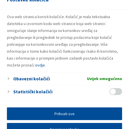
21.07.2026.
INA potpisala ugovor o revolving kreditu
u iznosu od 500 milijuna eura
Ova web stranica koristi kolačiće. Kolačić je mala tekstualna
datoteka u izvornom kodu web stranice koja web stranici
omogućuje slanje informacija na korisnikov uređaj za
pregledavanje ili preglednik te pristup podacima koje kolačić
pohranjuje na korisnikovom uređaju za pregledavanje. Više
informacija o tome kako kolačići funkcioniraju i kako ih koristimo,
kao i informacije o promjeni jednom zadanih postavki kolačića
možete pronaći
ovdje
.
Obavezni kolačići
Uvijek omogućeno
Statistički kolačići
Prihvati sve