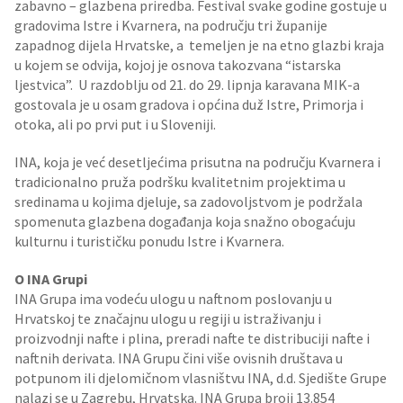
zabavno – glazbena priredba. Festival svake godine gostuje u
gradovima Istre i Kvarnera, na području tri županije
zapadnog dijela Hrvatske, a temeljen je na etno glazbi kraja
u kojem se odvija, kojoj je osnova takozvana “istarska
ljestvica”. U razdoblju od 21. do 29. lipnja karavana MIK-a
gostovala je u osam gradova i općina duž Istre, Primorja i
otoka, ali po prvi put i u Sloveniji.
INA, koja je već desetljećima prisutna na području Kvarnera i
tradicionalno pruža podršku kvalitetnim projektima u
sredinama u kojima djeluje, sa zadovoljstvom je podržala
spomenuta glazbena događanja koja snažno obogaćuju
kulturnu i turističku ponudu Istre i Kvarnera.
O INA Grupi
INA Grupa ima vodeću ulogu u naftnom poslovanju u
Hrvatskoj te značajnu ulogu u regiji u istraživanju i
proizvodnji nafte i plina, preradi nafte te distribuciji nafte i
naftnih derivata. INA Grupu čini više ovisnih društava u
potpunom ili djelomičnom vlasništvu INA, d.d. Sjedište Grupe
nalazi se u Zagrebu, Hrvatska. INA Grupa broji 13.854