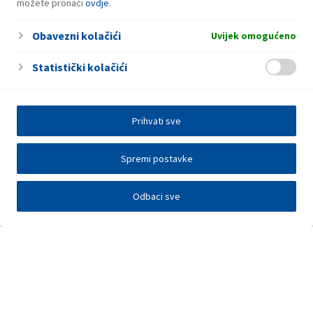
možete pronaći
ovdje
.
Obavezni kolačići
Uvijek omogućeno
Statistički kolačići
Prihvati sve
Spremi postavke
Odbaci sve
Investitori
Javna nadmetanja
E-poslovanje