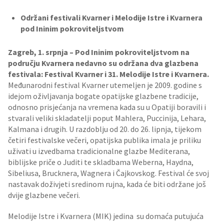
Održani festivali Kvarner i Melodije Istre i Kvarnera
pod Ininim pokroviteljstvom
Zagreb, 1. srpnja – Pod Ininim pokroviteljstvom na
području Kvarnera nedavno su održana dva glazbena
festivala: Festival Kvarner i 31. Melodije Istre i Kvarnera.
Međunarodni festival Kvarner utemeljen je 2009. godine s
idejom oživljavanja bogate opatijske glazbene tradicije,
odnosno prisjećanja na vremena kada su u Opatiji boravili i
stvarali veliki skladatelji poput Mahlera, Puccinija, Lehara,
Kalmana i drugih. U razdoblju od 20. do 26. lipnja, tijekom
četiri festivalske večeri, opatijska publika imala je priliku
uživati u izvedbama tradicionalne glazbe Mediterana,
biblijske priče o Juditi te skladbama Weberna, Haydna,
Sibeliusa, Brucknera, Wagnera i Čajkovskog. Festival će svoj
nastavak doživjeti sredinom rujna, kada će biti održane još
dvije glazbene večeri.
Melodije Istre i Kvarnera (MIK) jedina su domaća putujuća