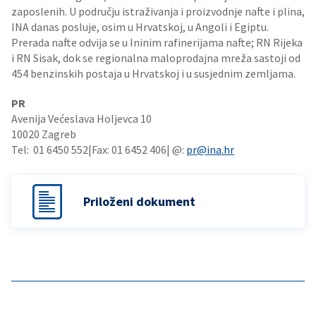
zaposlenih. U području istraživanja i proizvodnje nafte i plina,
INA danas posluje, osim u Hrvatskoj, u Angoli i Egiptu.
Prerada nafte odvija se u Ininim rafinerijama nafte; RN Rijeka
i RN Sisak, dok se regionalna maloprodajna mreža sastoji od
454 benzinskih postaja u Hrvatskoj i u susjednim zemljama.
PR
Avenija Većeslava Holjevca 10
10020 Zagreb
Tel: 01 6450 552|Fax: 01 6452 406| @:
pr@ina.hr
Priloženi dokument