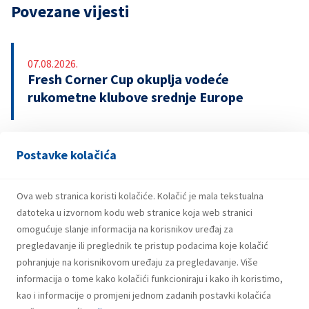
Povezane vijesti
07.08.2026.
Fresh Corner Cup okuplja vodeće
rukometne klubove srednje Europe
Postavke kolačića
29.07.2026.
Snažniji rezultati i investicije INA Grupe u
prvom polugodištu 2026.
Ova web stranica koristi kolačiće. Kolačić je mala tekstualna
datoteka u izvornom kodu web stranice koja web stranici
omogućuje slanje informacija na korisnikov uređaj za
pregledavanje ili preglednik te pristup podacima koje kolačić
pohranjuje na korisnikovom uređaju za pregledavanje. Više
informacija o tome kako kolačići funkcioniraju i kako ih koristimo,
kao i informacije o promjeni jednom zadanih postavki kolačića