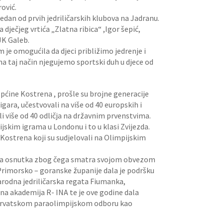
ović.
jedan od prvih jedriličarskih klubova na Jadranu.
dječjeg vrtića „Zlatna ribica“ ,Igor šepić,
 JK Galeb.
 je omogućila da djeci približimo jedrenje i
 na taj način njegujemo sportski duh u djece od
Općine Kostrena , prošle su brojne generacije
igara, učestvovali na više od 40 europskih i
i više od 40 odličja na državnim prvenstvima.
skim igrama u Londonu i to u klasi Zvijezda.
 Kostrena koji su sudjelovali na Olimpijskim
ojega osnutka zbog čega smatra svojom obvezom
 Primorsko – goranske županije dala je podršku
rodna jedriličarska regata Fiumanka,
a akademija R- INA te je ove godine dala
Hrvatskom paraolimpijskom odboru kao