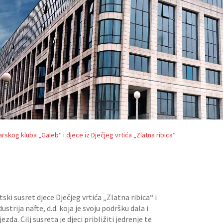
rskog kluba „Galeb“ i djece iz Dječjeg vrtića „Zlatna ribica“
ski susret djece Dječjeg vrtića „Zlatna ribica“ i
trija nafte, d.d. koja je svoju podršku dala i
da. Cilj susreta je djeci približiti jedrenje te