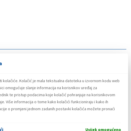
a
ti kolačiće. Kolačić je mala tekstualna datoteka u izvornom kodu web
ici omogućuje slanje informacija na korisnikov uređaj za
lednik te pristup podacima koje kolačić pohranjuje na korisnikovom
e. Više informacija o tome kako kolačići funkcioniraju i kako ih
macije o promjeni jednom zadanih postavki kolačića možete pronaći
ći
Uvijek omogućeno