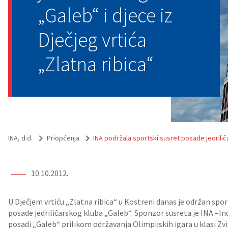
„Galeb“ i djece iz
Dječjeg vrtića
„Zlatna ribica“
INA, d.d.
Priopćenja
INA podržala sportski susret posade jedriliča
10.10.2012.
U Dječjem vrtiću „Zlatna ribica“ u Kostreni danas je održan sport
posade jedriličarskog kluba „Galeb“. Sponzor susreta je INA –Indus
posadi „Galeb“ prilikom održavanja Olimpijskih igara u klasi Zvijez