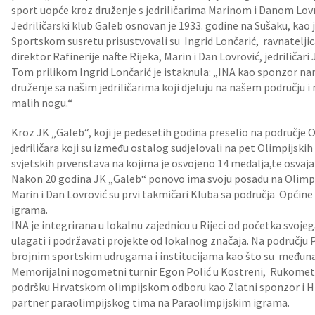
sport uopće kroz druženje s jedriličarima Marinom i Danom Lovr
Jedriličarski klub Galeb osnovan je 1933. godine na Sušaku, kao 
Sportskom susretu prisustvovali su Ingrid Lončarić, ravnateljica 
direktor Rafinerije nafte Rijeka, Marin i Dan Lovrović, jedriličari
Tom prilikom Ingrid Lončarić je istaknula: „INA kao sponzor nam
druženje sa našim jedriličarima koji djeluju na našem području i
malih nogu.“
Kroz JK „Galeb“, koji je pedesetih godina preselio na područje 
jedriličara koji su između ostalog sudjelovali na pet Olimpijskih 
svjetskih prvenstava na kojima je osvojeno 14 medalja,te osvajal
Nakon 20 godina JK „Galeb“ ponovo ima svoju posadu na Olimpij
Marin i Dan Lovrović su prvi takmičari Kluba sa područja Općine
igrama.
INA je integrirana u lokalnu zajednicu u Rijeci od početka sv
ulagati i podržavati projekte od lokalnog značaja. Na području
brojnim sportskim udrugama i institucijama kao što su međuna
Memorijalni nogometni turnir Egon Polić u Kostreni, Rukometn
podršku Hrvatskom olimpijskom odboru kao Zlatni sponzor i 
partner paraolimpijskog tima na Paraolimpijskim igrama.