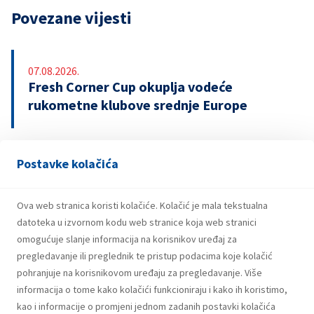
Povezane vijesti
07.08.2026.
Fresh Corner Cup okuplja vodeće
rukometne klubove srednje Europe
Postavke kolačića
29.07.2026.
Snažniji rezultati i investicije INA Grupe u
prvom polugodištu 2026.
Ova web stranica koristi kolačiće. Kolačić je mala tekstualna
datoteka u izvornom kodu web stranice koja web stranici
omogućuje slanje informacija na korisnikov uređaj za
pregledavanje ili preglednik te pristup podacima koje kolačić
pohranjuje na korisnikovom uređaju za pregledavanje. Više
informacija o tome kako kolačići funkcioniraju i kako ih koristimo,
kao i informacije o promjeni jednom zadanih postavki kolačića