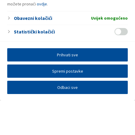
možete pronaći
ovdje
.
Obavezni kolačići
Uvijek omogućeno
Statistički kolačići
Prihvati sve
Spremi postavke
Odbaci sve
Investitori
Javna nadmetanja
E-poslovanje