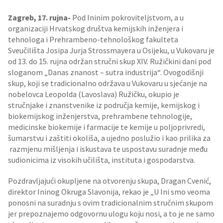
Zagreb
, 17. rujna-
Pod Ininim pokroviteljstvom, a u
organizaciji Hrvatskog društva kemijskih inženjera i
tehnologa i Prehrambeno-tehnološkog fakulteta
Sveučilišta Josipa Jurja Strossmayera u Osijeku, u Vukovaru je
od 13. do 15. rujna održan stručni skup XIV. Ružičkini dani pod
sloganom „Danas znanost – sutra industrija“. Ovogodišnji
skup, koji se tradicionalno održava u Vukovaru u sjećanje na
nobelovca Leopolda (Lavoslava) Ružičku, okupio je
stručnjake i znanstvenike iz područja kemije, kemijskog i
biokemijskog inženjerstva, prehrambene tehnologije,
medicinske biokemije i farmacije te kemije u poljoprivredi,
šumarstvu i zaštiti okoliša, a ujedno poslužio i kao prilika za
razmjenu mišljenja i iskustava te uspostavu suradnje među
sudionicima iz visokih učilišta, instituta i gospodarstva.
Pozdravljajući okupljene na otvorenju skupa, Dragan Cvenić,
direktor Ininog Okruga Slavonija, rekao je „U Ini smo veoma
ponosni na suradnju s ovim tradicionalnim stručnim skupom
jer prepoznajemo odgovornu ulogu koju nosi, a to je ne samo