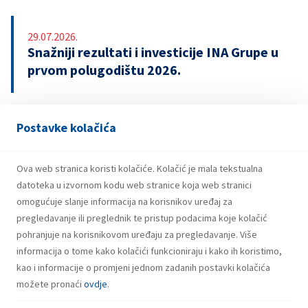
29.07.2026.
Snažniji rezultati i investicije INA Grupe u
prvom polugodištu 2026.
Postavke kolačića
21.07.2026.
INA potpisala ugovor o revolving kreditu
u iznosu od 500 milijuna eura
Ova web stranica koristi kolačiće. Kolačić je mala tekstualna
datoteka u izvornom kodu web stranice koja web stranici
omogućuje slanje informacija na korisnikov uređaj za
pregledavanje ili preglednik te pristup podacima koje kolačić
pohranjuje na korisnikovom uređaju za pregledavanje. Više
informacija o tome kako kolačići funkcioniraju i kako ih koristimo,
kao i informacije o promjeni jednom zadanih postavki kolačića
možete pronaći
ovdje
.