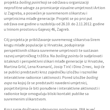
projekta
boiling point
koji se održava u organizaciji
neprofitne udruge za promicanje vizualne umjetnosti Artion
iz Zagreba, a posvećen je suvremenom slikarstvu i
umjetnicima mlađe generacije. Projekt se po prvi put
održava ove godine u razdoblju od 26.10. do 2.11.2012. godine
u Ininom prostoru u Gajevoj 46, Zagreb.
Cilj projekta je približavanje suvremenog slikarstva širem
krugu mlađe populacije iz Hrvatske, podupiranje
perspektivnih slikara suvremene umjetnosti te sustavan
razvoj umjetničkog tržišta. Na
boiling pointu
će sudjelovati
istaknuti i perspektivni slikari mlađe generacije iz Hrvatske,
Martina Grlić, Lena Kramarić, Josip Tirić i Dino Zrnec, koji će
se publici predstaviti kroz zajedničku izložbu i raznolike
interaktivne radionice i aktivnosti. Pored izložbe
boiling
expo
na kojoj će se predstaviti navedeni umjetnici,
posjetiteljima će biti ponuđene i interaktivne aktivnosti i
radionice koje omogućuju bliski kontakt publike sa
suvremenim slikarstvom.
Kroz svoje društveno odgovorno poslovanje, INA je već