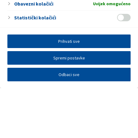
Obavezni kolačići
Uvijek omogućeno
Statistički kolačići
Prihvati sve
Spremi postavke
Odbaci sve
Investitori
Javna nadmetanja
E-poslovanje
Press centar