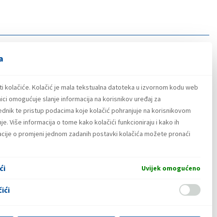
a
ti kolačiće. Kolačić je mala tekstualna datoteka u izvornom kodu web
ici omogućuje slanje informacija na korisnikov uređaj za
lednik te pristup podacima koje kolačić pohranjuje na korisnikovom
e. Više informacija o tome kako kolačići funkcioniraju i kako ih
macije o promjeni jednom zadanih postavki kolačića možete pronaći
ći
Uvijek omogućeno
ići