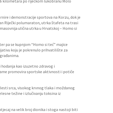
 od 6 kilometara po riječkom lukobranu Molo
urnire i demonstracije sportova na Korzu, dok je
ran Riječki polumaraton, utrka štafeta na trasi
masovnija ulična utrka u Hrvatskoj – Homo si
kter pa se kupnjom “Homo si teć” majice
jativu koju je pokrenulo prihvatilište za
 građanima.
i hodanja kao izuzetno zdravog i
rame promovira sportske aktivnosti i potiče
olesti srca, visokog krvnog tlaka i moždanog
lesne težine i izlučivanju toksina iz
ecaj na velik broj dionika i stoga nastoji biti