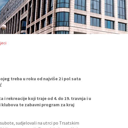
jeci
ojeg treba u roku od najviše 2 i pol sata
ć
i rekreacije koji traje od 4. do 19. travnja i u
i klubova te zabavni program za kraj
 subote, sudjelovali na utrci po Trsatskim