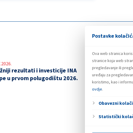
Postavke kolačić
Ova web stranica koris
stranice koja web stran
.2026.
pregledavanje ili preg
niji rezultati i investicije INA
uređaju za pregledavanj
pe u prvom polugodištu 2026.
koristimo, kao i infor
ovdje
.
Obavezni kolači
Statistički kolač