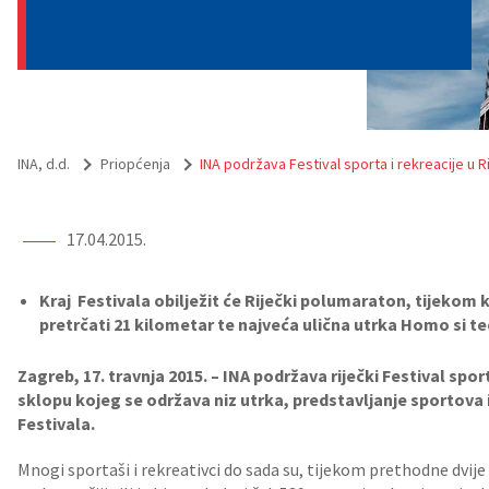
INA, d.d.
Priopćenja
INA podržava Festival sporta i rekreacije u Ri
17.04.2015.
Kraj Festivala obilježit će Riječki polumaraton, tijekom k
pretrčati 21 kilometar te najveća ulična utrka Homo si te
Zagreb, 17. travnja 2015. – INA podržava riječki Festival sporta 
sklopu kojeg se održava niz utrka, predstavljanje sportova 
Festivala.
Mnogi sportaši i rekreativci do sada su, tijekom prethodne dvije