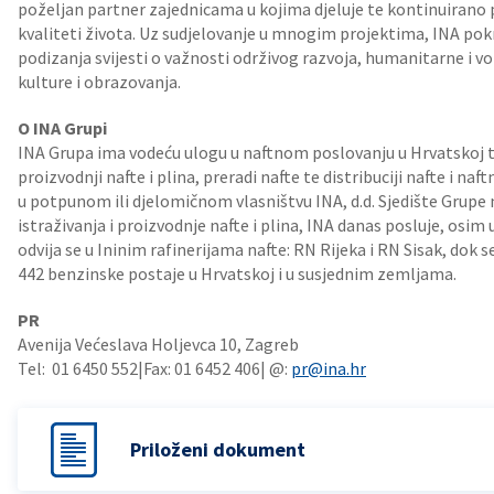
poželjan partner zajednicama u kojima djeluje te kontinuirano p
kvaliteti života. Uz sudjelovanje u mnogim projektima, INA pokr
podizanja svijesti o važnosti održivog razvoja, humanitarne i v
kulture i obrazovanja.
O INA Grupi
INA Grupa ima vodeću ulogu u naftnom poslovanju u Hrvatskoj te 
proizvodnji nafte i plina, preradi nafte te distribuciji nafte i naf
u potpunom ili djelomičnom vlasništvu INA, d.d. Sjedište Grupe 
istraživanja i proizvodnje nafte i plina, INA danas posluje, osim 
odvija se u Ininim rafinerijama nafte: RN Rijeka i RN Sisak, dok
442 benzinske postaje u Hrvatskoj i u susjednim zemljama.
PR
Avenija Većeslava Holjevca 10, Zagreb
Tel: 01 6450 552|Fax: 01 6452 406| @:
pr@ina.hr
Priloženi dokument