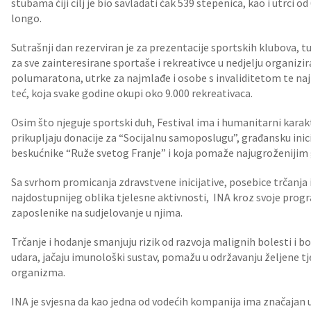
stubama čiji cilj je bio savladati čak 539 stepenica, kao i utrci
longo.
Sutrašnji dan rezerviran je za prezentacije sportskih klubova, t
za sve zainteresirane sportaše i rekreativce u nedjelju organizi
polumaratona, utrke za najmlađe i osobe s invaliditetom te naj
teć, koja svake godine okupi oko 9.000 rekreativaca.
Osim što njeguje sportski duh, Festival ima i humanitarni kara
prikupljaju donacije za “Socijalnu samoposlugu”, građansku inici
beskućnike “Ruže svetog Franje” i koja pomaže najugroženijim
Sa svrhom promicanja zdravstvene inicijative, posebice trčanja 
najdostupnijeg oblika tjelesne aktivnosti, INA kroz svoje prog
zaposlenike na sudjelovanje u njima.
Trčanje i hodanje smanjuju rizik od razvoja malignih bolesti i b
udara, jačaju imunološki sustav, pomažu u održavanju željene tje
organizma.
INA je svjesna da kao jedna od vodećih kompanija ima značajan utj