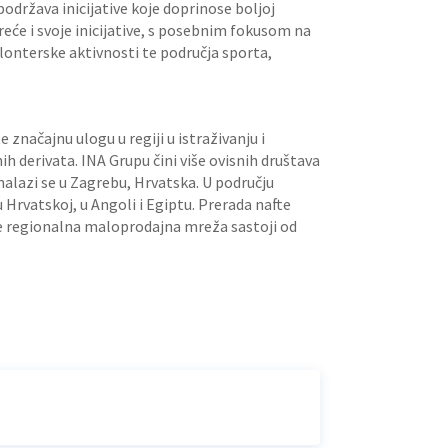
održava inicijative koje doprinose boljoj
eće i svoje inicijative, s posebnim fokusom na
olonterske aktivnosti te područja sporta,
značajnu ulogu u regiji u istraživanju i
tnih derivata. INA Grupu čini više ovisnih društava
nalazi se u Zagrebu, Hrvatska. U području
u Hrvatskoj, u Angoli i Egiptu. Prerada nafte
 se regionalna maloprodajna mreža sastoji od