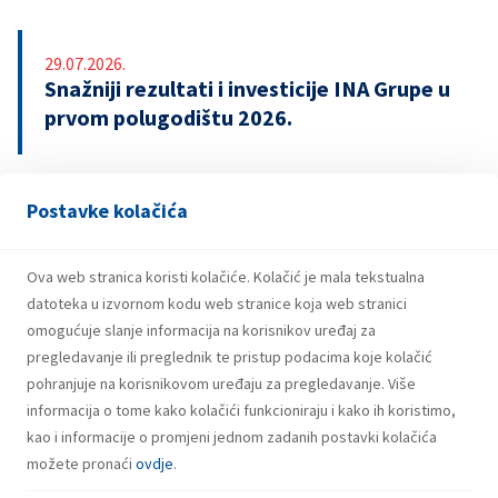
29.07.2026.
Snažniji rezultati i investicije INA Grupe u
prvom polugodištu 2026.
Postavke kolačića
21.07.2026.
INA potpisala ugovor o revolving kreditu
u iznosu od 500 milijuna eura
Ova web stranica koristi kolačiće. Kolačić je mala tekstualna
datoteka u izvornom kodu web stranice koja web stranici
omogućuje slanje informacija na korisnikov uređaj za
pregledavanje ili preglednik te pristup podacima koje kolačić
pohranjuje na korisnikovom uređaju za pregledavanje. Više
informacija o tome kako kolačići funkcioniraju i kako ih koristimo,
kao i informacije o promjeni jednom zadanih postavki kolačića
možete pronaći
ovdje
.