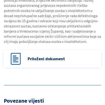
području Vinkovaca, a njezine aktivnosti uključuju razvoj
sustava organiziranog prijevoza nepokretnih i teško
pokretnih osoba te uključivanje osoba s invaliditetom u
dosad nepristupačne sadržaje, proširenje rada defektologa
na djecu do 15 godina i odrasle koji nisu uključeni u odgojno-
obrazovni sustav, sustavno otklanjanje arhitektonskih
barijera u Vinkovcima i cijeloj Županiji, kao i sudjelovanje u
reformi sustava socijalne skrbi i sličnim aktivnostima koje za
cilj imaju poboljšanje statusa osoba s invaliditetom.
Priloženi dokument
Povezane vijesti