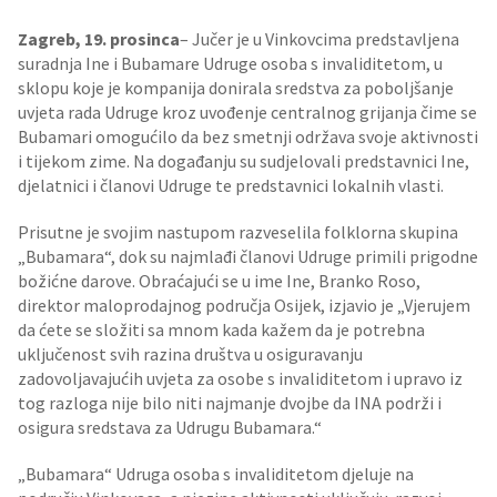
Zagreb, 19. prosinca
– Jučer je u Vinkovcima predstavljena
suradnja Ine i Bubamare Udruge osoba s invaliditetom, u
sklopu koje je kompanija donirala sredstva za poboljšanje
uvjeta rada Udruge kroz uvođenje centralnog grijanja čime se
Bubamari omogućilo da bez smetnji održava svoje aktivnosti
i tijekom zime. Na događanju su sudjelovali predstavnici Ine,
djelatnici i članovi Udruge te predstavnici lokalnih vlasti.
Prisutne je svojim nastupom razveselila folklorna skupina
„Bubamara“, dok su najmlađi članovi Udruge primili prigodne
božićne darove. Obraćajući se u ime Ine, Branko Roso,
direktor maloprodajnog područja Osijek, izjavio je „Vjerujem
da ćete se složiti sa mnom kada kažem da je potrebna
uključenost svih razina društva u osiguravanju
zadovoljavajućih uvjeta za osobe s invaliditetom i upravo iz
tog razloga nije bilo niti najmanje dvojbe da INA podrži i
osigura sredstava za Udrugu Bubamara.“
„Bubamara“ Udruga osoba s invaliditetom djeluje na