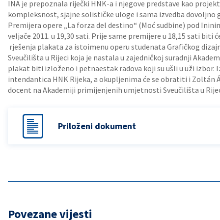
INA je prepoznala riječki HNK-a i njegove predstave kao projekte
kompleksnost, sjajne solističke uloge i sama izvedba dovoljno 
Premijera opere „La forza del destino“ (Moć sudbine) pod Inini
veljače 2011. u 19,30 sati. Prije same premijere u 18,15 sati biti 
rješenja plakata za istoimenu operu studenata Grafičkog dizaj
Sveučilišta u Rijeci koja je nastala u zajedničkoj suradnji Akadem
plakat biti izloženo i petnaestak radova koji su ušli u uži izbor
intendantica HNK Rijeka, a okupljenima će se obratiti i Zoltán 
docent na Akademiji primijenjenih umjetnosti Sveučilišta u Rijec
Priloženi dokument
Povezane vijesti