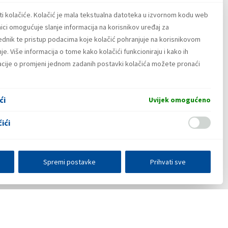
ti kolačiće. Kolačić je mala tekstualna datoteka u izvornom kodu web
ici omogućuje slanje informacija na korisnikov uređaj za
lednik te pristup podacima koje kolačić pohranjuje na korisnikovom
e. Više informacija o tome kako kolačići funkcioniraju i kako ih
macije o promjeni jednom zadanih postavki kolačića možete pronaći
ći
Uvijek omogućeno
ići
Spremi postavke
Prihvati sve
E-poslovanje
Press centar
Kontakt