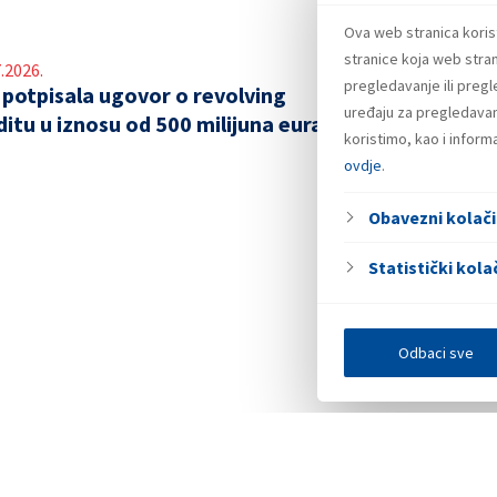
Ova web stranica koris
stranice koja web stran
.2026.
pregledavanje ili preg
 potpisala ugovor o revolving
uređaju za pregledavanj
ditu u iznosu od 500 milijuna eura
koristimo, kao i infor
ovdje
.
Obavezni kolači
Statistički kolač
Odbaci sve
Investitori
Javna nadmetanja