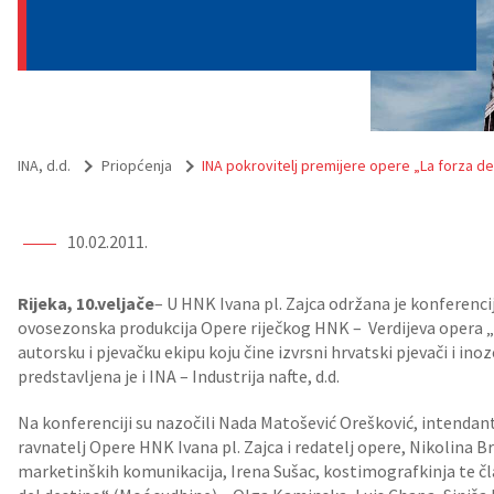
INA, d.d.
Priopćenja
INA pokrovitelj premijere opere „La forza de
10.02.2011.
Rijeka, 10.veljače
– U HNK Ivana pl. Zajca održana je konferencij
ovosezonska produkcija Opere riječkog HNK – Verdijeva opera „L
autorsku i pjevačku ekipu koju čine izvrsni hrvatski pjevači i in
predstavljena je i INA – Industrija nafte, d.d.
Na konferenciji su nazočili Nada Matošević Orešković, intendant
ravnatelj Opere HNK Ivana pl. Zajca i redatelj opere, Nikolina Br
marketinških komunikacija, Irena Sušac, kostimografkinja te čl