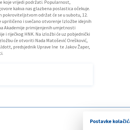
 koje vrijedi podržati. Popularnost,
govore kakva nas glazbena poslastica očekuje.
m pokroviteljstvom održat će se u subotu, 12.
će upriličeno i svečano otvorenje Izložbe idejnih
na Akademije primijenjenih umjetnosti
ije i riječkog HNK. Na izložbi će uz pobjednički
. Izložbu će otvoriti Nada Matošević Orešković,
Áldott, predsjednik Uprave Ine te Jakov Žaper,
i.
Postavke kolačić