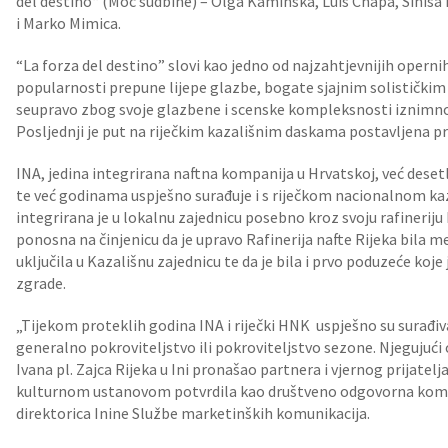
del destino“ (Moć sudbine) – Olga Kaminska, Luis Chapa, Siniša H
i Marko Mimica.
“La forza del destino” slovi kao jedno od najzahtjevnijih opernih
popularnosti prepune lijepe glazbe, bogate sjajnim solistički
seupravo zbog svoje glazbene i scenske kompleksnosti iznimno
Posljednji je put na riječkim kazališnim daskama postavljena pr
INA, jedina integrirana naftna kompanija u Hrvatskoj, već des
te već godinama uspješno surađuje i s riječkom nacionalnom ka
integrirana je u lokalnu zajednicu posebno kroz svoju rafineriju
ponosna na činjenicu da je upravo Rafinerija nafte Rijeka bila m
uključila u Kazališnu zajednicu te da je bila i prvo poduzeće koj
zgrade.
„Tijekom proteklih godina INA i riječki HNK uspješno su surađiv
generalno pokroviteljstvo ili pokroviteljstvo sezone. Njegujuć
Ivana pl. Zajca Rijeka u Ini pronašao partnera i vjernog prijatel
kulturnom ustanovom potvrdila kao društveno odgovorna kompan
direktorica Inine Službe marketinških komunikacija.