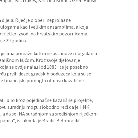
apač, Ivica Čikeš, Kristina Kolar, Ozren Bilušić
 dijela. Riječ je o operi neprolazne
m ulogama kao i velikim ansamblima, a koja
 rijetko izvodi na hrvatskim pozornicama.
ije 29 godina.
etljećima pomaže kulturne ustanove i događanja
zališnom kućom. Kroz svoje djelovanje
 koja se ovdje nalazi od 1883. te je posebno
eđu prvih deset gradskih poduzeća koja su se
e je financijski pomoglo obnovu kazališne
ali bilo kroz pojedinačne kazališne projekte,
i ovu suradnju mogu slobodno reći da je HNK
ja, a da se INA suradnjom sa središnjom riječkom
ija“, istaknula je Bradić Belobrajdić,