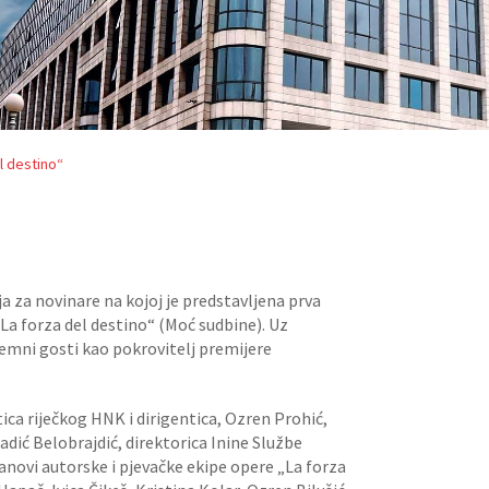
l destino“
a za novinare na kojoj je predstavljena prva
a forza del destino“ (Moć sudbine). Uz
ozemni gosti kao pokrovitelj premijere
ica riječkog HNK i dirigentica, Ozren Prohić,
adić Belobrajdić, direktorica Inine Službe
anovi autorske i pjevačke ekipe opere „La forza