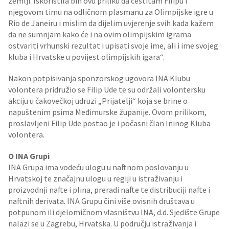
zemlji. Iskoristila bih ovu priliku da čestitam Filipu i
njegovom timu na odličnom plasmanu za Olimpijske igre u
Rio de Janeiru i mislim da dijelim uvjerenje svih kada kažem
da ne sumnjam kako će i na ovim olimpijskim igrama
ostvariti vrhunski rezultat i upisati svoje ime, ali i ime svojeg
kluba i Hrvatske u povijest olimpijskih igara“.
Nakon potpisivanja sponzorskog ugovora INA Klubu
volontera pridružio se Filip Ude te su održali volontersku
akciju u čakovečkoj udruzi „Prijatelji“ koja se brine o
napuštenim psima Međimurske županije. Ovom prilikom,
proslavljeni Filip Ude postao je i počasni član Ininog Kluba
volontera.
O INA Grupi
INA Grupa ima vodeću ulogu u naftnom poslovanju u
Hrvatskoj te značajnu ulogu u regiji u istraživanju i
proizvodnji nafte i plina, preradi nafte te distribuciji nafte i
naftnih derivata. INA Grupu čini više ovisnih društava u
potpunom ili djelomičnom vlasništvu INA, d.d. Sjedište Grupe
nalazi se u Zagrebu, Hrvatska. U području istraživanja i