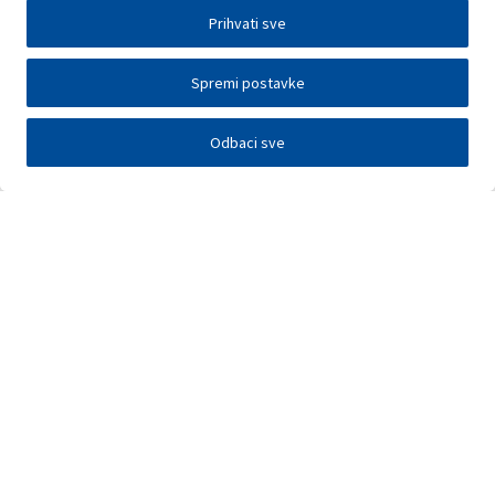
Prihvati sve
Spremi postavke
Odbaci sve
Investitori
Javna nadmetanja
E-poslovanje
Press centar
Kontakt
•