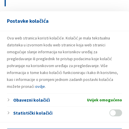
Postavke kolačića
21.07.2026.
INA potpisala ugovor o revolving kreditu
u iznosu od 500 milijuna eura
Ova web stranica koristi kolačiće. Kolačić je mala tekstualna
datoteka u izvornom kodu web stranice koja web stranici
omogućuje slanje informacija na korisnikov uređaj za
pregledavanje ili preglednik te pristup podacima koje kolačić
pohranjuje na korisnikovom uređaju za pregledavanje. Više
informacija o tome kako kolačići funkcioniraju i kako ih koristimo,
kao i informacije o promjeni jednom zadanih postavki kolačića
možete pronaći
ovdje
.
Obavezni kolačići
Uvijek omogućeno
Statistički kolačići