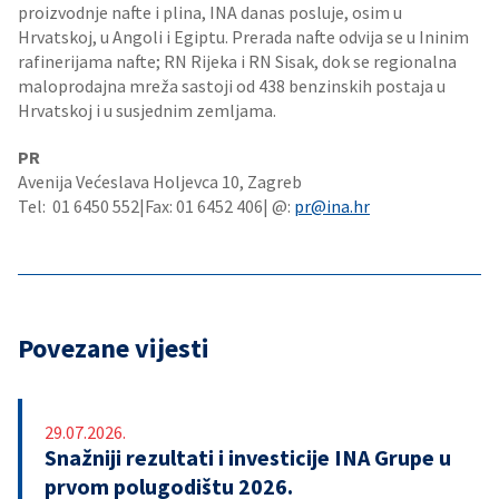
proizvodnje nafte i plina, INA danas posluje, osim u
Hrvatskoj, u Angoli i Egiptu. Prerada nafte odvija se u Ininim
rafinerijama nafte; RN Rijeka i RN Sisak, dok se regionalna
maloprodajna mreža sastoji od 438 benzinskih postaja u
Hrvatskoj i u susjednim zemljama.
PR
Avenija Većeslava Holjevca 10, Zagreb
Tel: 01 6450 552|Fax: 01 6452 406| @:
pr@ina.hr
Povezane vijesti
29.07.2026.
Snažniji rezultati i investicije INA Grupe u
prvom polugodištu 2026.