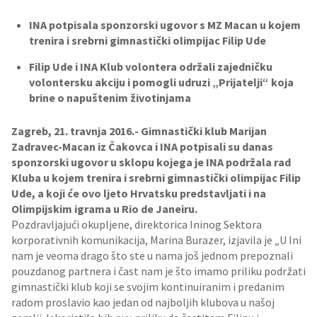
INA potpisala sponzorski ugovor s MZ Macan u kojem
trenira i srebrni gimnastički olimpijac Filip Ude
Filip Ude i INA Klub volontera održali zajedničku
volontersku akciju i pomogli udruzi „Prijatelji“ koja
brine o napuštenim životinjama
Zagreb, 21. travnja 2016.- Gimnastički klub Marijan
Zadravec-Macan iz Čakovca i INA potpisali su danas
sponzorski ugovor u sklopu kojega je INA podržala rad
Kluba u kojem trenira i srebrni gimnastički olimpijac Filip
Ude, a koji će ovo ljeto Hrvatsku predstavljati i na
Olimpijskim igrama u Rio de Janeiru.
Pozdravljajući okupljene, direktorica Ininog Sektora
korporativnih komunikacija, Marina Burazer, izjavila je „U Ini
nam je veoma drago što ste u nama još jednom prepoznali
pouzdanog partnera i čast nam je što imamo priliku podržati
gimnastički klub koji se svojim kontinuiranim i predanim
radom proslavio kao jedan od najboljih klubova u našoj