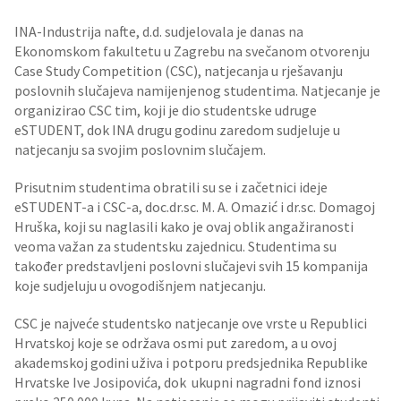
INA-Industrija nafte, d.d. sudjelovala je danas na
Ekonomskom fakultetu u Zagrebu na svečanom otvorenju
Case Study Competition (CSC), natjecanja u rješavanju
poslovnih slučajeva namijenjenog studentima. Natjecanje je
organizirao CSC tim, koji je dio studentske udruge
eSTUDENT, dok INA drugu godinu zaredom sudjeluje u
natjecanju sa svojim poslovnim slučajem.
Prisutnim studentima obratili su se i začetnici ideje
eSTUDENT-a i CSC-a, doc.dr.sc. M. A. Omazić i dr.sc. Domagoj
Hruška, koji su naglasili kako je ovaj oblik angažiranosti
veoma važan za studentsku zajednicu. Studentima su
također predstavljeni poslovni slučajevi svih 15 kompanija
koje sudjeluju u ovogodišnjem natjecanju.
CSC je najveće studentsko natjecanje ove vrste u Republici
Hrvatskoj koje se održava osmi put zaredom, a u ovoj
akademskoj godini uživa i potporu predsjednika Republike
Hrvatske Ive Josipovića, dok ukupni nagradni fond iznosi