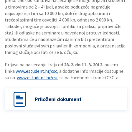
preko 250 000 kuna. Na natjecanje se mogu prijaviti studenti
u timovima od 2 – 4 ljudi, a svako poduzeće nagrađuje
najuspješniji tim sa 10 000 kn, dok će drugoplasirani i
trećeplasirani tim osvojiti 4 000 kn, odnosno 2 000 kn.
Također, moguće je osvojiti i priliku za praksu, pripravnički
staž ili odlaske na seminare u navedenoj protuvrijednosti.
Studentima će u nadolazećim danima biti prezentirani
poslovni slučajevi svih prijavljenih kompanija, a prezentacija
Ininog slučaja održati će se 6. ožujka.
Prijave na natjecanje traju od
28. 2. do 11. 3. 2012.
putem
linka
www.estudent.hr/csc
, a dodatne informacije dostupne
su na
www.estudent.hr/csc
te na Facebook stranici CSC-a.
Priloženi dokument