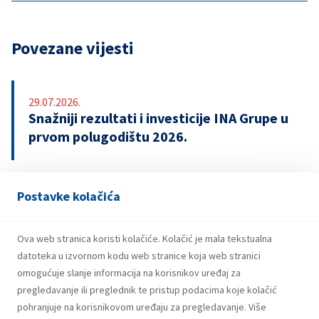
Povezane vijesti
29.07.2026.
Snažniji rezultati i investicije INA Grupe u
prvom polugodištu 2026.
Postavke kolačića
21.07.2026.
INA potpisala ugovor o revolving kreditu
u iznosu od 500 milijuna eura
Ova web stranica koristi kolačiće. Kolačić je mala tekstualna
datoteka u izvornom kodu web stranice koja web stranici
omogućuje slanje informacija na korisnikov uređaj za
pregledavanje ili preglednik te pristup podacima koje kolačić
pohranjuje na korisnikovom uređaju za pregledavanje. Više