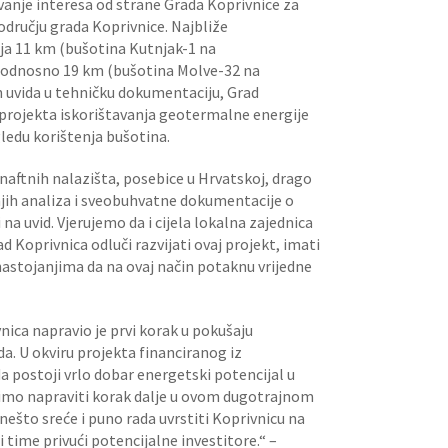
anje interesa od strane Grada Koprivnice za
dručju grada Koprivnice. Najbliže
ja 11 km (bušotina Kutnjak-1 na
 odnosno 19 km (bušotina Molve-32 na
 uvida u tehničku dokumentaciju, Grad
projekta iskorištavanja geotermalne energije
gledu korištenja bušotina.
 i naftnih nalazišta, posebice u Hrvatskoj, drago
njih analiza i sveobuhvatne dokumentacije o
 uvid. Vjerujemo da i cijela lokalna zajednica
d Koprivnica odluči razvijati ovaj projekt, imati
nastojanjima da na ovaj način potaknu vrijedne
ica napravio je prvi korak u pokušaju
a. U okviru projekta financiranog iz
a postoji vrlo dobar energetski potencijal u
limo napraviti korak dalje u ovom dugotrajnom
 nešto sreće i puno rada uvrstiti Koprivnicu na
 time privući potencijalne investitore.“ –