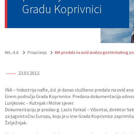
Gradu Koprivnici
INA, d.d.
Priopćenja
INA predala na uvid analizu geotermalnog po
23.03.2012.
INA – Industrija nafte, d.d. je danas službeno predala na uvid 
širem području Grada Koprivnice. Predana dokumentacija odnos
Lunjkovec – Kutnjak i Molve sjever.
Dokumentaciju je predao g. Laslo Farkaš – Višontai, direktor Sekt
za jugoistočnu Europu, koju je u ime Grada Koprivnice zaprimi
Želježnjak.