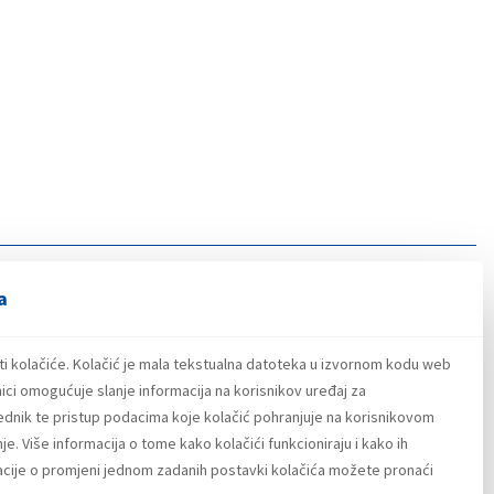
a
ti kolačiće. Kolačić je mala tekstualna datoteka u izvornom kodu web
ici omogućuje slanje informacija na korisnikov uređaj za
lednik te pristup podacima koje kolačić pohranjuje na korisnikovom
e. Više informacija o tome kako kolačići funkcioniraju i kako ih
macije o promjeni jednom zadanih postavki kolačića možete pronaći