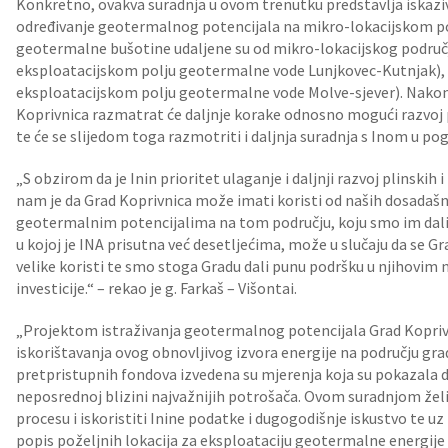
Konkretno, ovakva suradnja u ovom trenutku predstavlja iskaziv
određivanje geotermalnog potencijala na mikro-lokacijskom po
geotermalne bušotine udaljene su od mikro-lokacijskog područ
eksploatacijskom polju geotermalne vode Lunjkovec-Kutnjak),
eksploatacijskom polju geotermalne vode Molve‑sjever). Nakon
Koprivnica razmatrat će daljnje korake odnosno mogući razvoj 
te će se slijedom toga razmotriti i daljnja suradnja s Inom u po
„S obzirom da je Inin prioritet ulaganje i daljnji razvoj plinskih
nam je da Grad Koprivnica može imati koristi od naših dosadaš
geotermalnim potencijalima na tom području, koju smo im dali na
u kojoj je INA prisutna već desetljećima, može u slučaju da se Gra
velike koristi te smo stoga Gradu dali punu podršku u njihovim 
investicije.“ – rekao je g. Farkaš – Višontai.
„Projektom istraživanja geotermalnog potencijala Grad Koprivn
iskorištavanja ovog obnovljivog izvora energije na području grad
pretpristupnih fondova izvedena su mjerenja koja su pokazala d
neposrednoj blizini najvažnijih potrošača. Ovom suradnjom že
procesu i iskoristiti Inine podatke i dugogodišnje iskustvo te uz
popis poželjnih lokacija za eksploataciju geotermalne energije i