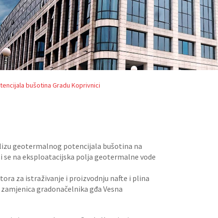
tencijala bušotina Gradu Koprivnici
analizu geotermalnog potencijala bušotina na
i se na eksploatacijska polja geotermalne vode
ora za istraživanje i proizvodnju nafte i plina
la zamjenica gradonačelnika gđa Vesna