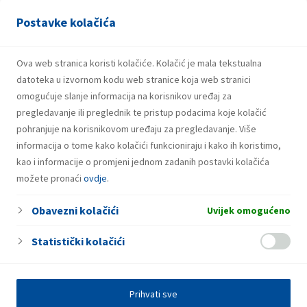
Postavke kolačića
29.07.2026.
Snažniji rezultati i investicije INA Grupe u
prvom polugodištu 2026.
Ova web stranica koristi kolačiće. Kolačić je mala tekstualna
datoteka u izvornom kodu web stranice koja web stranici
omogućuje slanje informacija na korisnikov uređaj za
pregledavanje ili preglednik te pristup podacima koje kolačić
pohranjuje na korisnikovom uređaju za pregledavanje. Više
informacija o tome kako kolačići funkcioniraju i kako ih koristimo,
kao i informacije o promjeni jednom zadanih postavki kolačića
možete pronaći
ovdje
.
Obavezni kolačići
Uvijek omogućeno
Statistički kolačići
Prihvati sve