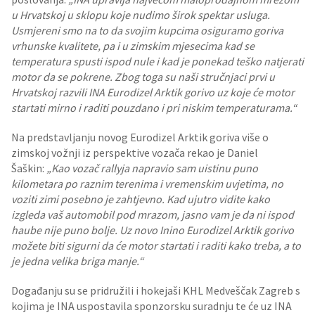
u Hrvatskoj u sklopu koje nudimo širok spektar usluga.
Usmjereni smo na to da svojim kupcima osiguramo goriva
vrhunske kvalitete, pa i u zimskim mjesecima kad se
temperatura spusti ispod nule i kad je ponekad teško natjerati
motor da se pokrene. Zbog toga su naši stručnjaci prvi u
Hrvatskoj razvili INA Eurodizel Arktik gorivo uz koje će motor
startati mirno i raditi pouzdano i pri niskim temperaturama.“
Na predstavljanju novog Eurodizel Arktik goriva više o
zimskoj vožnji iz perspektive vozača rekao je Daniel
Šaškin:
„Kao vozač rallyja napravio sam uistinu puno
kilometara po raznim terenima i vremenskim uvjetima, no
voziti zimi posebno je zahtjevno. Kad ujutro vidite kako
izgleda vaš automobil pod mrazom, jasno vam je da ni ispod
haube nije puno bolje. Uz novo Inino Eurodizel Arktik gorivo
možete biti sigurni da će motor startati i raditi kako treba, a to
je jedna velika briga manje.“
Događanju su se pridružili i hokejaši KHL Medveščak Zagreb s
kojima je INA uspostavila sponzorsku suradnju te će uz INA