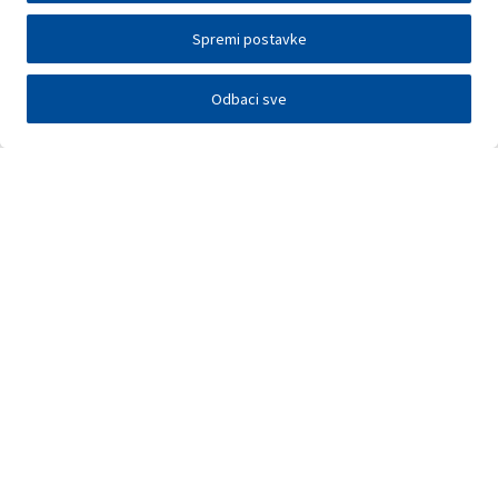
Spremi postavke
Odbaci sve
Investitori
Javna nadmetanja
E-poslovanje
Press centar
Kontakt
•