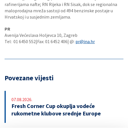
rafinerijama nafte; RN Rijeka i RN Sisak, dok se regionalna
maloprodajna mreža sastoji od 494 benzinske postaje u
Hrvatskoj i u susjednim zemljama.
PR
Avenija Većeslava Holjevca 10, Zagreb
Tel: 01 6450 552|Fax: 01 6452 406| @:
pr@ina.hr
Povezane vijesti
07.08.2026.
Fresh Corner Cup okuplja vodeće
rukometne klubove srednje Europe