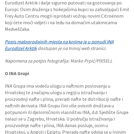
Eurodizel Arktik i dalje sigurno putovati na gostovanja po
Europi. Osim druženja s hokejašima kupci su zahvaljujući Emil
Frey Auto Centru mogli isprobati vožnju novim Citroënom
koji ćete moći vidjeti i na ledu na domaćim utakmicama
Medveščaka.
Popis maloprodajnih mjesta na kojima je u ponudi INA
Eurodizel Arktik
dostupan je na Ininoj web stranici.
Napomena za potpis fotografija: Marko Prpić/PIXSELL
O INA Grupi
INA Grupa ima vodeću ulogu u naftnom poslovanju u
Hrvatskoj te značajnu ulogu u regiji u istraživanju i
proizvodnji nafte i plina, preradi nafte te distribuciji nafte i
naftnih derivata. INA Grupu čini više ovisnih društava u
potpunom ili djelomičnom vlasništvu INA, d.d. Sjedište Grupe
nalazi se u Zagrebu, Hrvatska. U području istraživanja i
proizvodnje nafte i plina, INA danas posluje, osim u
Hrvatskoj, u Angoli i Egiptu. Prerada nafte odvija se u Ininim