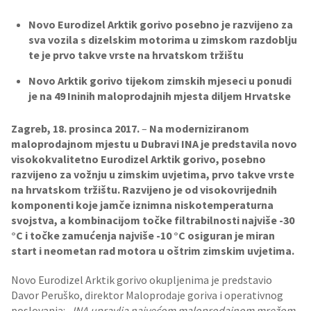
Novo Eurodizel Arktik gorivo posebno je razvijeno za
sva vozila s dizelskim motorima u zimskom razdoblju
te je prvo takve vrste na hrvatskom tržištu
Novo Arktik gorivo tijekom zimskih mjeseci u ponudi
je na 49 Ininih maloprodajnih mjesta diljem Hrvatske
Zagreb, 18. prosinca 2017.
–
Na moderniziranom
maloprodajnom mjestu u Dubravi
INA je predstavila novo
visokokvalitetno Eurodizel Arktik gorivo, posebno
razvijeno za vožnju u zimskim uvjetima, prvo takve vrste
na hrvatskom tržištu
. Razvijeno je od visokovrijednih
komponenti koje jamče iznimna niskotemperaturna
svojstva, a kombinacijom točke filtrabilnosti najviše -30
°C i točke zamućenja najviše -10 °C osiguran je miran
start i neometan rad motora u oštrim zimskim uvjetima.
Novo Eurodizel Arktik gorivo okupljenima je predstavio
Davor Peruško, direktor Maloprodaje goriva i operativnog
poslovanja:
„INA upravlja najvećom maloprodajnom mrežom