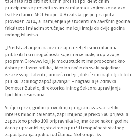
talenata različitih stručnih profila i po identičnim
principima se provodi u svim zemljama u kojima se nalaze
tvrtke članice MOL Grupe. U Hrvatskoj je po prvi puta
proveden 2010., a namijenjen je studentima završnih godina
fakulteta i mladim stručnjacima koji imaju do dvije godine
radnog iskustva.
„Predstavljanjem na ovom sajmu željeli smo mladima
približiti Inu i mogućnosti koje ima se nude, a upravo je
program Growww koji je među studentima prepoznat kao
dobra poslovna prilika, idealan način da svaki pojedinac
iskaže svoje talente, umijeća i ideje, dok će oni najbolji dobiti
priliku i stalnog zapošljavanja,“ – naglasila je Zdravka
Demeter Bubalo, direktorica Ininog Sektora upravljanja
ljudskim resursima.
Već je u prvoj godini provođenja program izazvao veliki
interes mladih talenata, zaprimljeno je preko 880 prijava, a
zaposleno preko 100 pripravnika kojima će se nakon godine
dana pripravničkog stažiranja pružiti mogućnost stalnog
zapošljavanja u jednoj od članica Mol Grupe. Svi