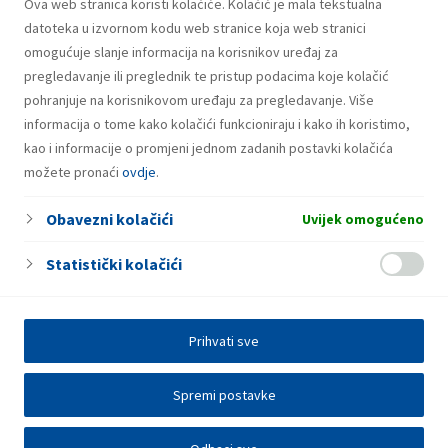
u iznosu od 500 milijuna eura
Ova web stranica koristi kolačiće. Kolačić je mala tekstualna
datoteka u izvornom kodu web stranice koja web stranici
omogućuje slanje informacija na korisnikov uređaj za
pregledavanje ili preglednik te pristup podacima koje kolačić
pohranjuje na korisnikovom uređaju za pregledavanje. Više
informacija o tome kako kolačići funkcioniraju i kako ih koristimo,
kao i informacije o promjeni jednom zadanih postavki kolačića
možete pronaći
ovdje
.
Obavezni kolačići
Uvijek omogućeno
Statistički kolačići
Prihvati sve
Spremi postavke