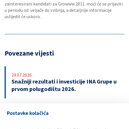
zainteresirani kandidati za Growww 2011. moći će se prijaviti
u periodu od veljače do svibnja, a detaljnije informacije
uslijedit će uskoro.
Povezane vijesti
29.07.2026.
Snažniji rezultati i investicije INA Grupe u
prvom polugodištu 2026.
Postavke kolačića
21.07.2026.
INA potpisala ugovor o revolving kreditu