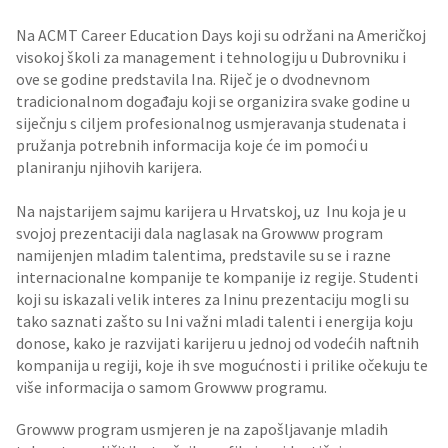
Na ACMT Career Education Days koji su održani na Američkoj
visokoj školi za management i tehnologiju u Dubrovniku i
ove se godine predstavila Ina. Riječ je o dvodnevnom
tradicionalnom događaju koji se organizira svake godine u
siječnju s ciljem profesionalnog usmjeravanja studenata i
pružanja potrebnih informacija koje će im pomoći u
planiranju njihovih karijera.
Na najstarijem sajmu karijera u Hrvatskoj, uz Inu koja je u
svojoj prezentaciji dala naglasak na Growww program
namijenjen mladim talentima, predstavile su se i razne
internacionalne kompanije te kompanije iz regije. Studenti
koji su iskazali velik interes za Ininu prezentaciju mogli su
tako saznati zašto su Ini važni mladi talenti i energija koju
donose, kako je razvijati karijeru u jednoj od vodećih naftnih
kompanija u regiji, koje ih sve mogućnosti i prilike očekuju te
više informacija o samom Growww programu.
Growww program usmjeren je na zapošljavanje mladih