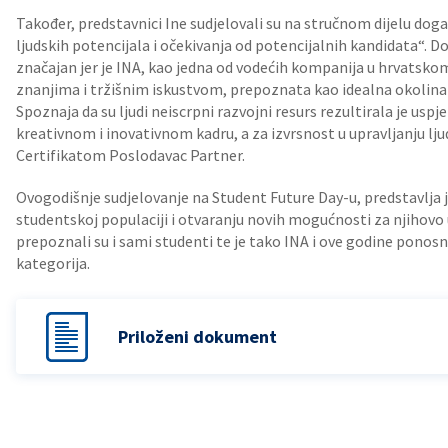
Također, predstavnici Ine sudjelovali su na stručnom dijelu do
ljudskih potencijala i očekivanja od potencijalnih kandidata“. D
značajan jer je INA, kao jedna od vodećih kompanija u hrvats
znanjima i tržišnim iskustvom, prepoznata kao idealna okolina 
Spoznaja da su ljudi neiscrpni razvojni resurs rezultirala je us
kreativnom i inovativnom kadru, a za izvrsnost u upravljanju l
Certifikatom Poslodavac Partner.
Ovogodišnje sudjelovanje na Student Future Day-u, predstavlja još
studentskoj populaciji i otvaranju novih mogućnosti za njihovo 
prepoznali su i sami studenti te je tako INA i ove godine ponosn
kategorija.
Priloženi dokument