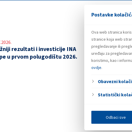
Postavke kolačić
Ova web stranica koris
stranice koja web stran
.2026.
pregledavanje ili preg
niji rezultati i investicije INA
uređaju za pregledavanj
pe u prvom polugodištu 2026.
koristimo, kao i infor
ovdje
.
Obavezni kolači
Statistički kolač
Odbaci sve