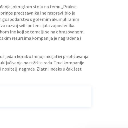
gađanja, okruglom stolu na temu „Prakse
oprinos predstavnika Ine raspravi bio je
kom gospodarstvu s golemim akumuliranim
za razvoj svih potencijala zaposlenika.
pjehom Ine koji se temelji se na obrazovanom,
judskim resursima kompanija je nagrađena i
 jedan korak u Ininoj inicijativi približavanja
uključivanje na tržište rada. Trud kompanije
i nositelj nagrade Zlatni indeks u čak šest