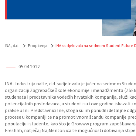
INA, d.d.
Priopćenja
INA sudjelovala na sedmom Student Future 
05.04.2012.
INA- Industrija nafte, d.d. sudjelovala je jučer na sedmom Studen
organizaciji Zagrebačke škole ekonomije i menadžmenta (ZŠEM). 
studenata i predstavnika vodećih hrvatskih kompanija, služi ka
potencijalnih poslodavaca, a studenti su i ove godine iskazali z
prakse u Ini. Predstavnici Ine, stoga su im ponudili detaljne odg
procese u kompaniji te na promotivnom štandu kompanije preds
populaciju i studente, kao što je Growww program zapošljavanj
Freshhh, natječaj NajMentor/ica te mogućnosti dobivanja stipen