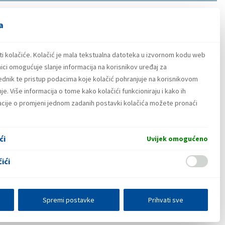
a
ti kolačiće. Kolačić je mala tekstualna datoteka u izvornom kodu web
ici omogućuje slanje informacija na korisnikov uređaj za
lednik te pristup podacima koje kolačić pohranjuje na korisnikovom
e. Više informacija o tome kako kolačići funkcioniraju i kako ih
macije o promjeni jednom zadanih postavki kolačića možete pronaći
ći
Uvijek omogućeno
ići
Spremi postavke
Prihvati sve