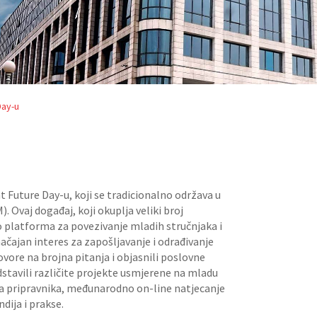
Day-u
t Future Day-u, koji se tradicionalno održava u
Ovaj događaj, koji okuplja veliki broj
o platforma za povezivanje mladih stručnjaka i
načajan interes za zapošljavanje i odrađivanje
ovore na brojna pitanja i objasnili poslovne
tavili različite projekte usmjerene na mladu
a pripravnika, međunarodno on-line natjecanje
dija i prakse.