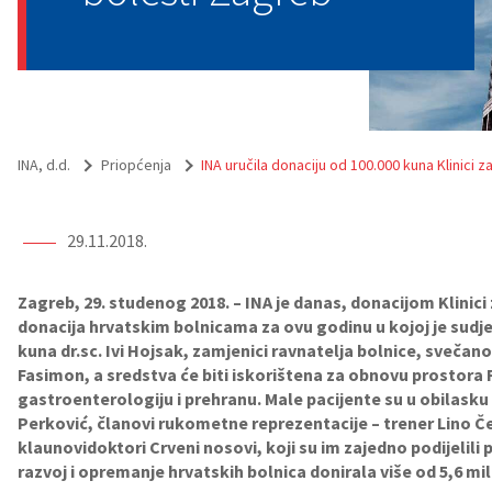
INA, d.d.
Priopćenja
INA uručila donaciju od 100.000 kuna Klinici 
29.11.2018.
Zagreb, 29. studenog 2018. – INA je danas, donacijom Klinici
donacija hrvatskim bolnicama za ovu godinu u kojoj je sudj
kuna dr.sc. Ivi Hojsak, zamjenici ravnatelja bolnice, svečano
Fasimon, a sredstva će biti iskorištena za obnovu prostora
gastroenterologiju i prehranu. Male pacijente su u obilasku 
Perković, članovi rukometne reprezentacije – trener Lino Čer
klaunovidoktori Crveni nosovi, koji su im zajedno podijelili
razvoj i opremanje hrvatskih bolnica donirala više od 5,6 mil