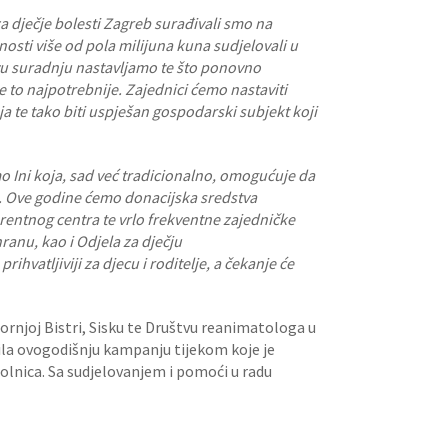
a dječje bolesti Zagreb surađivali smo na
sti više od pola milijuna kuna sudjelovali u
vu suradnju nastavljamo te što ponovno
e to najpotrebnije. Zajednici ćemo nastaviti
 te tako biti uspješan gospodarski subjekt koji
 Ini koja, sad već tradicionalno, omogućuje da
a. Ove godine ćemo donacijska sredstva
erentnog centra te vrlo frekventne zajedničke
ranu, kao i Odjela za dječju
hvatljiviji za djecu i roditelje, a čekanje će
ornjoj Bistri, Sisku te Društvu reanimatologa u
šila ovogodišnju kampanju tijekom koje je
olnica. Sa sudjelovanjem i pomoći u radu