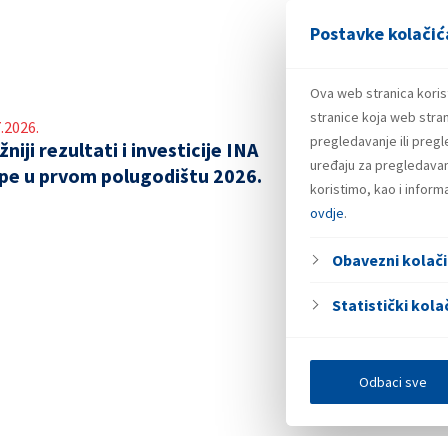
Postavke kolačić
Ova web stranica koris
stranice koja web stran
.2026.
pregledavanje ili preg
niji rezultati i investicije INA
uređaju za pregledavanj
pe u prvom polugodištu 2026.
koristimo, kao i infor
ovdje
.
Obavezni kolači
Statistički kolač
Odbaci sve