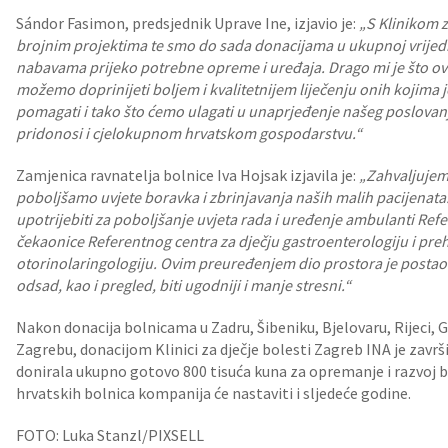
Sándor Fasimon, predsjednik Uprave Ine, izjavio je:
„S Klinikom z
brojnim projektima te smo do sada donacijama u ukupnoj vrijedno
nabavama prijeko potrebne opreme i uređaja. Drago mi je što o
možemo doprinijeti boljem i kvalitetnijem liječenju onih kojima j
pomagati i tako što ćemo ulagati u unaprjeđenje našeg poslovanja
pridonosi i cjelokupnom hrvatskom gospodarstvu.“
Zamjenica ravnatelja bolnice Iva Hojsak izjavila je:
„Zahvaljujemo
poboljšamo uvjete boravka i zbrinjavanja naših malih pacijenat
upotrijebiti za poboljšanje uvjeta rada i uređenje ambulanti Ref
čekaonice Referentnog centra za dječju gastroenterologiju i preh
otorinolaringologiju. Ovim preuređenjem dio prostora je postao pri
odsad, kao i pregled, biti ugodniji i manje stresni.“
Nakon donacija bolnicama u Zadru, Šibeniku, Bjelovaru, Rijeci, G
Zagrebu, donacijom Klinici za dječje bolesti Zagreb INA je zavr
donirala ukupno gotovo 800 tisuća kuna za opremanje i razvoj b
hrvatskih bolnica kompanija će nastaviti i sljedeće godine.
FOTO: Luka Stanzl/PIXSELL