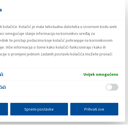
a
ti kolačiće. Kolačić je mala tekstualna datoteka u izvornom kodu web
ici omogućuje slanje informacija na korisnikov uređaj za
lednik te pristup podacima koje kolačić pohranjuje na korisnikovom
e. Više informacija o tome kako kolačići funkcioniraju i kako ih
macije o promjeni jednom zadanih postavki kolačića možete pronaći
ći
Uvijek omogućeno
ići
Spremi postavke
Prihvati sve