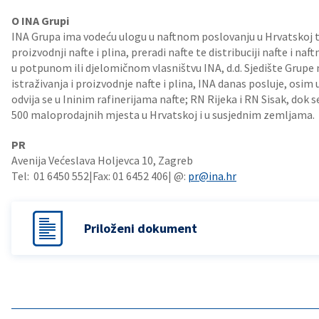
O INA Grupi
INA Grupa ima vodeću ulogu u naftnom poslovanju u Hrvatskoj te 
proizvodnji nafte i plina, preradi nafte te distribuciji nafte i naf
u potpunom ili djelomičnom vlasništvu INA, d.d. Sjedište Grupe 
istraživanja i proizvodnje nafte i plina, INA danas posluje, osim 
odvija se u Ininim rafinerijama nafte; RN Rijeka i RN Sisak, do
500 maloprodajnih mjesta u Hrvatskoj i u susjednim zemljama.
PR
Avenija Većeslava Holjevca 10, Zagreb
Tel: 01 6450 552|Fax: 01 6452 406| @:
pr@ina.hr
Priloženi dokument