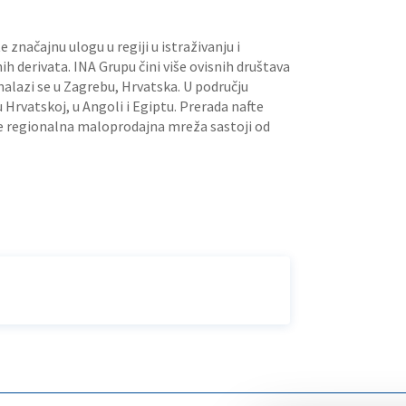
značajnu ulogu u regiji u istraživanju i
tnih derivata. INA Grupu čini više ovisnih društava
nalazi se u Zagrebu, Hrvatska. U području
u Hrvatskoj, u Angoli i Egiptu. Prerada nafte
k se regionalna maloprodajna mreža sastoji od