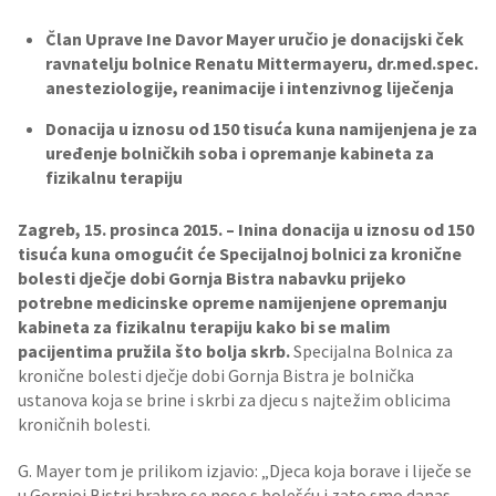
Član Uprave Ine Davor Mayer uručio je donacijski ček
ravnatelju bolnice Renatu Mittermayeru, dr.med.spec.
anesteziologije, reanimacije i intenzivnog liječenja
Donacija u iznosu od 150 tisuća kuna namijenjena je za
uređenje bolničkih soba i opremanje kabineta za
fizikalnu terapiju
Zagreb, 15. prosinca 2015. – Inina donacija u iznosu od 150
tisuća kuna omogućit će Specijalnoj bolnici za kronične
bolesti dječje dobi Gornja Bistra nabavku prijeko
potrebne medicinske opreme namijenjene opremanju
kabineta za fizikalnu terapiju kako bi se malim
pacijentima pružila što bolja skrb.
Specijalna Bolnica za
kronične bolesti dječje dobi Gornja Bistra je bolnička
ustanova koja se brine i skrbi za djecu s najtežim oblicima
kroničnih bolesti.
G. Mayer tom je prilikom izjavio: „Djeca koja borave i liječe se
u Gornjoj Bistri hrabro se nose s bolešću i zato smo danas