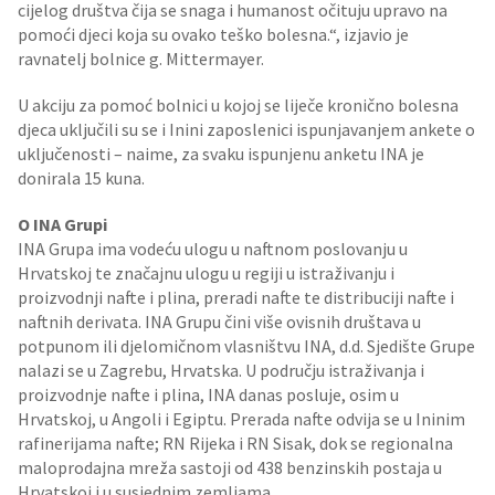
cijelog društva čija se snaga i humanost očituju upravo na
pomoći djeci koja su ovako teško bolesna.“, izjavio je
ravnatelj bolnice g. Mittermayer.
U akciju za pomoć bolnici u kojoj se liječe kronično bolesna
djeca uključili su se i Inini zaposlenici ispunjavanjem ankete o
uključenosti – naime, za svaku ispunjenu anketu INA je
donirala 15 kuna.
O INA Grupi
INA Grupa ima vodeću ulogu u naftnom poslovanju u
Hrvatskoj te značajnu ulogu u regiji u istraživanju i
proizvodnji nafte i plina, preradi nafte te distribuciji nafte i
naftnih derivata. INA Grupu čini više ovisnih društava u
potpunom ili djelomičnom vlasništvu INA, d.d. Sjedište Grupe
nalazi se u Zagrebu, Hrvatska. U području istraživanja i
proizvodnje nafte i plina, INA danas posluje, osim u
Hrvatskoj, u Angoli i Egiptu. Prerada nafte odvija se u Ininim
rafinerijama nafte; RN Rijeka i RN Sisak, dok se regionalna
maloprodajna mreža sastoji od 438 benzinskih postaja u
Hrvatskoj i u susjednim zemljama.