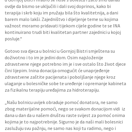
ovdje da bismo se uključili i dali svoj doprinos, kako bi
terapija i skrb koju im pružaju bila što kvalitetnija, a dani
barem malo lakši. Zajedništvo i dijeljenje teme su kojima
važnost moramo pridavati tijekom cijele godine te se INA
kontinuirano trudi biti kvalitetan partner zajednici u kojoj
posluje.“
Gotovo sva djeca u bolnici u Gornjoj Bistri smještena su
doživotno i to im je jedini dom. Osim najsloženije
zdravstvene njege potrebno im je i sve ostalo što život djece
čini lijepim. Inina donacija omogućit će unaprjeđenje
zdravstvene zaštite pacijenata i poboljšanje njege kroz
ulaganje u bolesničke sobe te uređenje i opremanje kabineta
za fizikalnu terapiju uređajima za hidroterapiju.
„Našu bolnicu uvijek obraduje pomoć donatora, ne samo
zbog materijalne pomoći, nego se svakom donacijom vidi iz
dana u dan da u našem društvu raste svijest za pomoć onima
kojima je to najpotrebnije. Sigurno je da naši mali bolesnici
zaslužuju svu pažnju, ne samo nas koji tu radimo, nego i