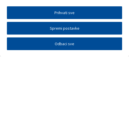
Prihvati sve
Spremi postavke
Odbaci sve
Investitori
Javna nadmetanja
E-poslovanje
Press centar
Kontakt