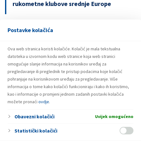
rukometne klubove srednje Europe
Postavke kolačića
29.07.2026.
Snažniji rezultati i investicije INA Grupe u
prvom polugodištu 2026.
Ova web stranica koristi kolačiće. Kolačić je mala tekstualna
datoteka u izvornom kodu web stranice koja web stranici
omogućuje slanje informacija na korisnikov uređaj za
pregledavanje ili preglednik te pristup podacima koje kolačić
pohranjuje na korisnikovom uređaju za pregledavanje. Više
informacija o tome kako kolačići funkcioniraju i kako ih koristimo,
kao i informacije o promjeni jednom zadanih postavki kolačića
možete pronaći
ovdje
.
Obavezni kolačići
Uvijek omogućeno
Statistički kolačići